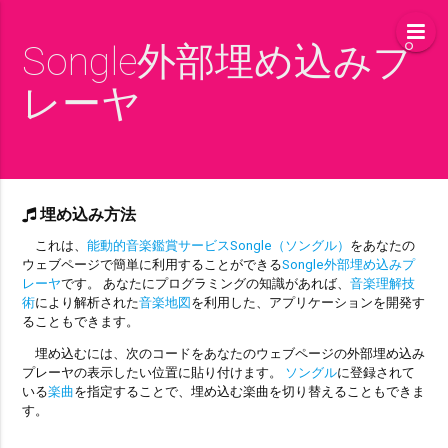
Songle外部埋め込みプ
レーヤ
埋め込み方法
これは、
能動的音楽鑑賞サービスSongle（ソングル）
をあなたの
ウェブページで簡単に利用することができる
Songle外部埋め込みプ
レーヤ
です。 あなたにプログラミングの知識があれば、
音楽理解技
術
により解析された
音楽地図
を利用した、アプリケーションを開発す
ることもできます。
埋め込むには、次のコードをあなたのウェブページの外部埋め込み
プレーヤの表示したい位置に貼り付けます。
ソングル
に登録されて
いる
楽曲
を指定することで、埋め込む楽曲を切り替えることもできま
す。