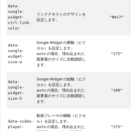
data-
songle-
リンクテキストのデザインを
widget-
"#e17"
設定します。
ctrl-link-
color
Songle Widget の横幅（ピク
data-
セル）を設定します。
songle-
の場合、埋め込まれた
auto
"275"
widget-
親要素のサイズに自動調節し
size-w
ます。
Songle Widget の縦幅（ピク
data-
セル）を設定します。
songle-
の場合、埋め込まれた
auto
"100"
widget-
親要素のサイズに自動調節し
size-h
ます。
動画プレーヤの横幅（ピクセ
ル）を設定します。
data-video-
の場合、埋め込まれた
player-
auto
"275"