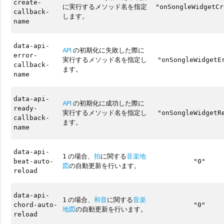
create-
に実行するメソッド名を指定
"onSongleWidgetCr
callback-
します。
name
data-api-
API
の初期化に失敗した際に
error-
実行するメソッド名を指定し
"onSongleWidgetE
callback-
ます。
name
data-api-
API
の初期化に成功した際に
ready-
実行するメソッド名を指定し
"onSongleWidgetR
callback-
ます。
name
data-api-
の場合、
拍
に関する
音楽地
1
beat-auto-
"0"
図
の自動更新を行います。
reload
data-api-
の場合、
和音
に関する
音楽
1
chord-auto-
"0"
地図
の自動更新を行います。
reload