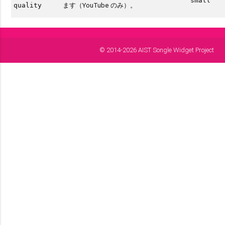
"small"
ます（YouTube のみ）。
quality
© 2014-2026 AIST Songle Widget Project