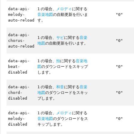
の場合、
メロディ
に関する
data-api-
1
音楽地図
の自動更新を行いま
melody-
"0"
す。
auto-reload
data-api-
の場合、
サビ
に関する
音楽
1
chorus-
"0"
地図
の自動更新を行います。
auto-reload
の場合、
拍
に関する
音楽地
data-api-
1
図
のダウンロードをスキップ
beat-
"0"
します。
disabled
の場合、
和音
に関する
音楽
data-api-
1
地図
のダウンロードをスキッ
chord-
"0"
プします。
disabled
の場合、
メロディ
に関する
data-api-
1
音楽地図
のダウンロードをス
melody-
"0"
キップします。
disabled