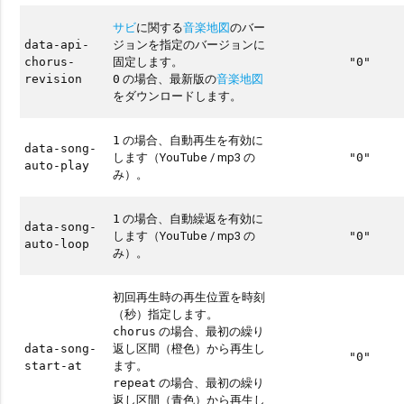
サビ
に関する
音楽地図
のバー
ジョンを指定のバージョンに
data-api-
固定します。
chorus-
"0"
の場合、最新版の
音楽地図
revision
0
をダウンロードします。
の場合、自動再生を有効に
1
data-song-
します（YouTube / mp3 の
"0"
auto-play
み）。
の場合、自動繰返を有効に
1
data-song-
します（YouTube / mp3 の
"0"
auto-loop
み）。
初回再生時の再生位置を時刻
（秒）指定します。
の場合、最初の繰り
chorus
返し区間（橙色）から再生し
data-song-
"0"
ます。
start-at
の場合、最初の繰り
repeat
返し区間（青色）から再生し