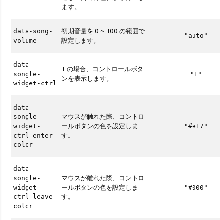
ます。
初期音量を
~
の範囲で
data-song-
0
100
"auto"
設定します。
volume
data-
の場合、コントロールボタ
1
songle-
"1"
ンを表示します。
widget-ctrl
data-
マウスが触れた際、コントロ
songle-
ールボタンの色を設定しま
widget-
"#e17"
す。
ctrl-enter-
color
data-
マウスが離れた際、コントロ
songle-
ールボタンの色を設定しま
widget-
"#000"
す。
ctrl-leave-
color