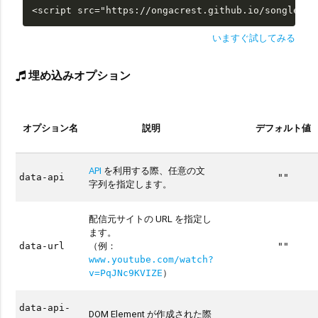
<script src="https://ongacrest.github.io/songle-wi
いますぐ試してみる
埋め込みオプション
オプション名
説明
デフォルト値
API
を利用する際、任意の文
data-api
""
字列を指定します。
配信元サイトの URL を指定し
ます。
（例：
data-url
""
www.youtube.com/watch?
）
v=PqJNc9KVIZE
data-api-
DOM Element が作成された際