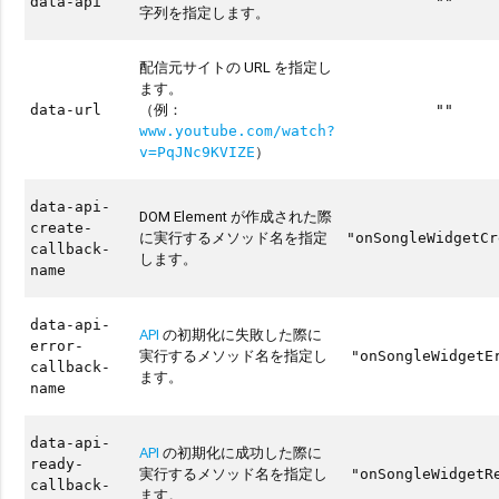
data-api
""
字列を指定します。
配信元サイトの URL を指定し
ます。
（例：
data-url
""
www.youtube.com/watch?
）
v=PqJNc9KVIZE
data-api-
DOM Element が作成された際
create-
に実行するメソッド名を指定
"onSongleWidgetCr
callback-
します。
name
data-api-
API
の初期化に失敗した際に
error-
実行するメソッド名を指定し
"onSongleWidgetE
callback-
ます。
name
data-api-
API
の初期化に成功した際に
ready-
実行するメソッド名を指定し
"onSongleWidgetR
callback-
ます。