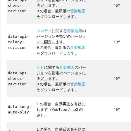
固定します。
chord-
"0"
の場合、最新版の
音楽地図
revision
0
をダウンロードします。
メロディ
に関する
音楽地図
の
バージョンを指定のバージョ
data-api-
ンに固定します。
melody-
"0"
の場合、最新版の
音楽地図
revision
0
をダウンロードします。
サビ
に関する
音楽地図
のバー
ジョンを指定のバージョンに
data-api-
固定します。
chorus-
"0"
の場合、最新版の
音楽地図
revision
0
をダウンロードします。
の場合、自動再生を有効に
1
data-song-
します（YouTube / mp3 の
"0"
auto-play
み）。
の場合、自動繰返を有効に
1