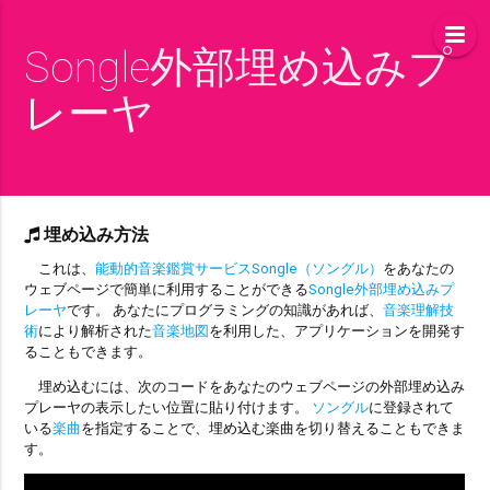
Songle外部埋め込みプ
レーヤ
埋め込み方法
これは、
能動的音楽鑑賞サービスSongle（ソングル）
をあなたの
ウェブページで簡単に利用することができる
Songle外部埋め込みプ
レーヤ
です。 あなたにプログラミングの知識があれば、
音楽理解技
術
により解析された
音楽地図
を利用した、アプリケーションを開発す
ることもできます。
埋め込むには、次のコードをあなたのウェブページの外部埋め込み
プレーヤの表示したい位置に貼り付けます。
ソングル
に登録されて
いる
楽曲
を指定することで、埋め込む楽曲を切り替えることもできま
す。