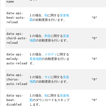
name
data-api-
の場合、
拍
に関する
音楽地
1
beat-auto-
"0"
図
の自動更新を行います。
reload
data-api-
の場合、
和音
に関する
音楽
1
chord-auto-
"0"
地図
の自動更新を行います。
reload
の場合、
メロディ
に関する
data-api-
1
音楽地図
の自動更新を行いま
melody-
"0"
す。
auto-reload
data-api-
の場合、
サビ
に関する
音楽
1
chorus-
"0"
地図
の自動更新を行います。
auto-reload
の場合、
拍
に関する
音楽地
data-api-
1
図
のダウンロードをスキップ
beat-
"0"
します。
disabled