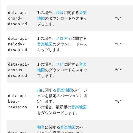
の場合、
和音
に関する
音楽
data-api-
1
地図
のダウンロードをスキッ
chord-
"0"
プします。
disabled
の場合、
メロディ
に関する
data-api-
1
音楽地図
のダウンロードをス
melody-
"0"
キップします。
disabled
の場合、
サビ
に関する
音楽
data-api-
1
地図
のダウンロードをスキッ
chorus-
"0"
プします。
disabled
拍
に関する
音楽地図
のバージ
ョンを指定のバージョンに固
data-api-
定します。
beat-
"0"
の場合、最新版の
音楽地図
revision
0
をダウンロードします。
和音
に関する
音楽地図
のバー
ジョンを指定のバージョンに
data-api-