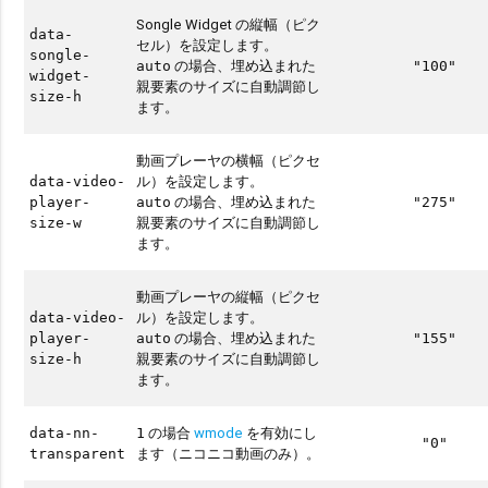
Songle Widget の縦幅（ピク
data-
セル）を設定します。
songle-
の場合、埋め込まれた
auto
"100"
widget-
親要素のサイズに自動調節し
size-h
ます。
動画プレーヤの横幅（ピクセ
ル）を設定します。
data-video-
の場合、埋め込まれた
player-
auto
"275"
親要素のサイズに自動調節し
size-w
ます。
動画プレーヤの縦幅（ピクセ
ル）を設定します。
data-video-
の場合、埋め込まれた
player-
auto
"155"
親要素のサイズに自動調節し
size-h
ます。
の場合
wmode
を有効にし
data-nn-
1
"0"
ます（ニコニコ動画のみ）。
transparent