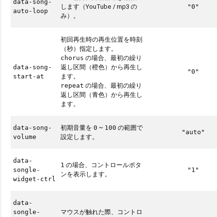
data-song-
します（YouTube / mp3 の
"0"
auto-loop
み）。
初回再生時の再生位置を時刻
（秒）指定します。
の場合、最初の繰り
chorus
返し区間（橙色）から再生し
data-song-
"0"
ます。
start-at
の場合、最初の繰り
repeat
返し区間（青色）から再生し
ます。
初期音量を
~
の範囲で
data-song-
0
100
"auto"
設定します。
volume
data-
の場合、コントロールボタ
1
songle-
"1"
ンを表示します。
widget-ctrl
data-
マウスが触れた際、コントロ
songle-