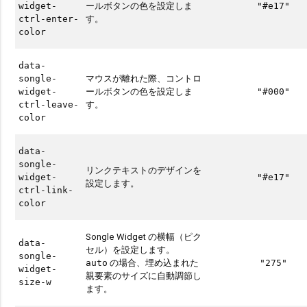
ールボタンの色を設定しま
widget-
"#e17"
す。
ctrl-enter-
color
data-
マウスが離れた際、コントロ
songle-
ールボタンの色を設定しま
widget-
"#000"
す。
ctrl-leave-
color
data-
songle-
リンクテキストのデザインを
widget-
"#e17"
設定します。
ctrl-link-
color
Songle Widget の横幅（ピク
data-
セル）を設定します。
songle-
の場合、埋め込まれた
auto
"275"
widget-
親要素のサイズに自動調節し
size-w
ます。