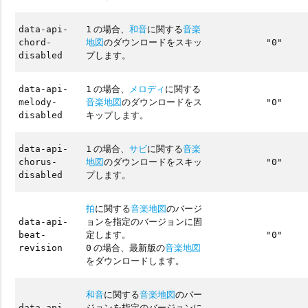
の場合、
和音
に関する
音楽
data-api-
1
地図
のダウンロードをスキッ
chord-
"0"
プします。
disabled
の場合、
メロディ
に関する
data-api-
1
音楽地図
のダウンロードをス
melody-
"0"
キップします。
disabled
の場合、
サビ
に関する
音楽
data-api-
1
地図
のダウンロードをスキッ
chorus-
"0"
プします。
disabled
拍
に関する
音楽地図
のバージ
ョンを指定のバージョンに固
data-api-
定します。
beat-
"0"
の場合、最新版の
音楽地図
revision
0
をダウンロードします。
和音
に関する
音楽地図
のバー
ジョンを指定のバージョンに
data-api-