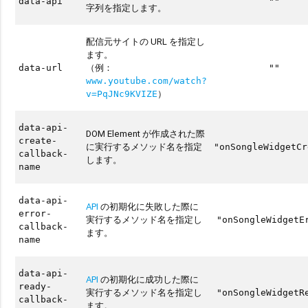
data-api
""
字列を指定します。
配信元サイトの URL を指定し
ます。
（例：
data-url
""
www.youtube.com/watch?
）
v=PqJNc9KVIZE
data-api-
DOM Element が作成された際
create-
に実行するメソッド名を指定
"onSongleWidgetCr
callback-
します。
name
data-api-
API
の初期化に失敗した際に
error-
実行するメソッド名を指定し
"onSongleWidgetE
callback-
ます。
name
data-api-
API
の初期化に成功した際に
ready-
実行するメソッド名を指定し
"onSongleWidgetR
callback-
ます。