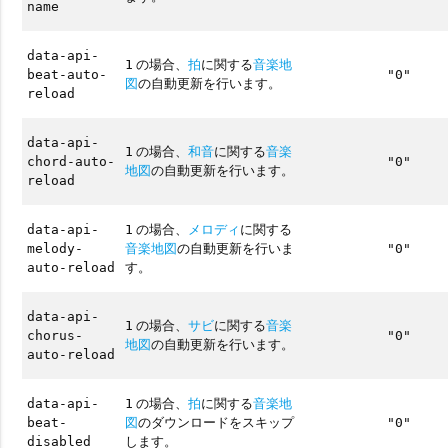
name
data-api-
の場合、
拍
に関する
音楽地
1
beat-auto-
"0"
図
の自動更新を行います。
reload
data-api-
の場合、
和音
に関する
音楽
1
chord-auto-
"0"
地図
の自動更新を行います。
reload
の場合、
メロディ
に関する
data-api-
1
音楽地図
の自動更新を行いま
melody-
"0"
す。
auto-reload
data-api-
の場合、
サビ
に関する
音楽
1
chorus-
"0"
地図
の自動更新を行います。
auto-reload
の場合、
拍
に関する
音楽地
data-api-
1
図
のダウンロードをスキップ
beat-
"0"
します。
disabled