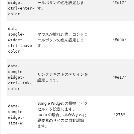
ールボタンの色を設定しま
widget-
"#e17"
す。
ctrl-enter-
color
data-
マウスが離れた際、コントロ
songle-
ールボタンの色を設定しま
widget-
"#000"
す。
ctrl-leave-
color
data-
songle-
リンクテキストのデザインを
widget-
"#e17"
設定します。
ctrl-link-
color
Songle Widget の横幅（ピク
data-
セル）を設定します。
songle-
の場合、埋め込まれた
auto
"275"
widget-
親要素のサイズに自動調節し
size-w
ます。