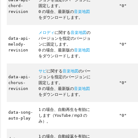
固定します。
chord-
"0"
の場合、最新版の
音楽地図
revision
0
をダウンロードします。
メロディ
に関する
音楽地図
の
バージョンを指定のバージョ
data-api-
ンに固定します。
melody-
"0"
の場合、最新版の
音楽地図
revision
0
をダウンロードします。
サビ
に関する
音楽地図
のバー
ジョンを指定のバージョンに
data-api-
固定します。
chorus-
"0"
の場合、最新版の
音楽地図
revision
0
をダウンロードします。
の場合、自動再生を有効に
1
data-song-
します（YouTube / mp3 の
"0"
auto-play
み）。
の場合、自動繰返を有効に
1