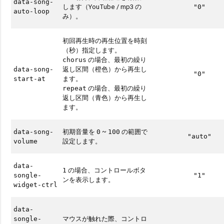
data-song-
します（YouTube / mp3 の
"0"
auto-loop
み）。
初回再生時の再生位置を時刻
（秒）指定します。
の場合、最初の繰り
chorus
返し区間（橙色）から再生し
data-song-
"0"
ます。
start-at
の場合、最初の繰り
repeat
返し区間（青色）から再生し
ます。
初期音量を
~
の範囲で
data-song-
0
100
"auto"
設定します。
volume
data-
の場合、コントロールボタ
1
songle-
"1"
ンを表示します。
widget-ctrl
data-
マウスが触れた際、コントロ
songle-