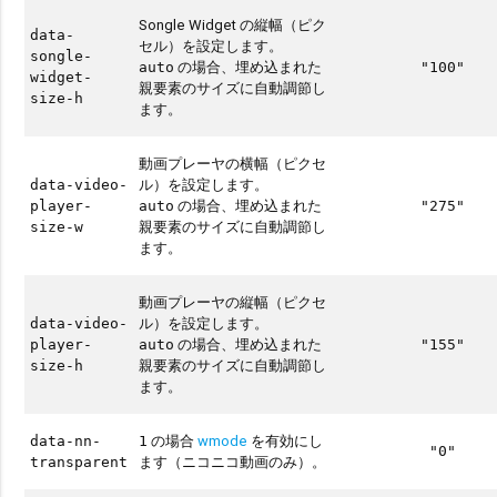
Songle Widget の縦幅（ピク
data-
セル）を設定します。
songle-
の場合、埋め込まれた
auto
"100"
widget-
親要素のサイズに自動調節し
size-h
ます。
動画プレーヤの横幅（ピクセ
ル）を設定します。
data-video-
の場合、埋め込まれた
player-
auto
"275"
親要素のサイズに自動調節し
size-w
ます。
動画プレーヤの縦幅（ピクセ
ル）を設定します。
data-video-
の場合、埋め込まれた
player-
auto
"155"
親要素のサイズに自動調節し
size-h
ます。
の場合
wmode
を有効にし
data-nn-
1
"0"
ます（ニコニコ動画のみ）。
transparent