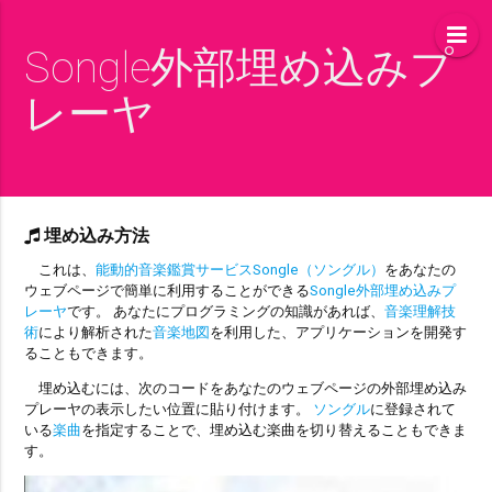
Songle外部埋め込みプ
レーヤ
埋め込み方法
これは、
能動的音楽鑑賞サービスSongle（ソングル）
をあなたの
ウェブページで簡単に利用することができる
Songle外部埋め込みプ
レーヤ
です。 あなたにプログラミングの知識があれば、
音楽理解技
術
により解析された
音楽地図
を利用した、アプリケーションを開発す
ることもできます。
埋め込むには、次のコードをあなたのウェブページの外部埋め込み
プレーヤの表示したい位置に貼り付けます。
ソングル
に登録されて
いる
楽曲
を指定することで、埋め込む楽曲を切り替えることもできま
す。