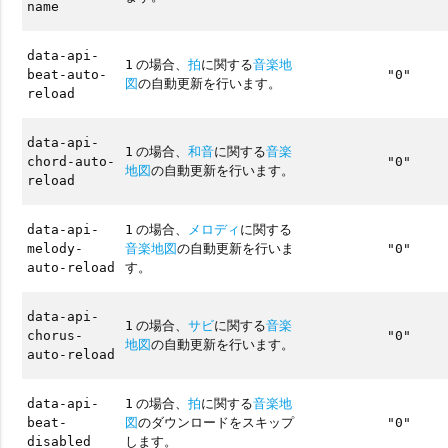
name
data-api-
の場合、
拍
に関する
音楽地
1
beat-auto-
"0"
図
の自動更新を行います。
reload
data-api-
の場合、
和音
に関する
音楽
1
chord-auto-
"0"
地図
の自動更新を行います。
reload
の場合、
メロディ
に関する
data-api-
1
音楽地図
の自動更新を行いま
melody-
"0"
す。
auto-reload
data-api-
の場合、
サビ
に関する
音楽
1
chorus-
"0"
地図
の自動更新を行います。
auto-reload
の場合、
拍
に関する
音楽地
data-api-
1
図
のダウンロードをスキップ
beat-
"0"
します。
disabled