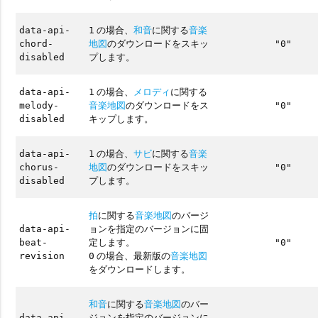
の場合、
和音
に関する
音楽
data-api-
1
地図
のダウンロードをスキッ
chord-
"0"
プします。
disabled
の場合、
メロディ
に関する
data-api-
1
音楽地図
のダウンロードをス
melody-
"0"
キップします。
disabled
の場合、
サビ
に関する
音楽
data-api-
1
地図
のダウンロードをスキッ
chorus-
"0"
プします。
disabled
拍
に関する
音楽地図
のバージ
ョンを指定のバージョンに固
data-api-
定します。
beat-
"0"
の場合、最新版の
音楽地図
revision
0
をダウンロードします。
和音
に関する
音楽地図
のバー
ジョンを指定のバージョンに
data-api-