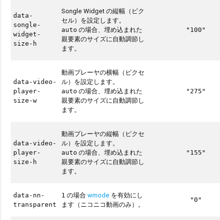
Songle Widget の縦幅（ピク
data-
セル）を設定します。
songle-
の場合、埋め込まれた
auto
"100"
widget-
親要素のサイズに自動調節し
size-h
ます。
動画プレーヤの横幅（ピクセ
ル）を設定します。
data-video-
の場合、埋め込まれた
player-
auto
"275"
親要素のサイズに自動調節し
size-w
ます。
動画プレーヤの縦幅（ピクセ
ル）を設定します。
data-video-
の場合、埋め込まれた
player-
auto
"155"
親要素のサイズに自動調節し
size-h
ます。
の場合
wmode
を有効にし
data-nn-
1
"0"
ます（ニコニコ動画のみ）。
transparent