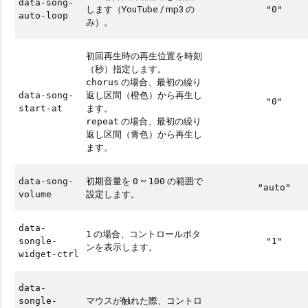
data-song-
します（YouTube / mp3 の
"0"
auto-loop
み）。
初回再生時の再生位置を時刻
（秒）指定します。
の場合、最初の繰り
chorus
返し区間（橙色）から再生し
data-song-
"0"
ます。
start-at
の場合、最初の繰り
repeat
返し区間（青色）から再生し
ます。
初期音量を
~
の範囲で
data-song-
0
100
"auto"
設定します。
volume
data-
の場合、コントロールボタ
1
songle-
"1"
ンを表示します。
widget-ctrl
data-
マウスが触れた際、コントロ
songle-