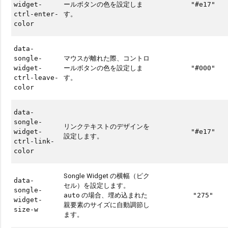
ールボタンの色を設定しま
widget-
"#e17"
す。
ctrl-enter-
color
data-
マウスが離れた際、コントロ
songle-
ールボタンの色を設定しま
widget-
"#000"
す。
ctrl-leave-
color
data-
songle-
リンクテキストのデザインを
widget-
"#e17"
設定します。
ctrl-link-
color
Songle Widget の横幅（ピク
data-
セル）を設定します。
songle-
の場合、埋め込まれた
auto
"275"
widget-
親要素のサイズに自動調節し
size-w
ます。