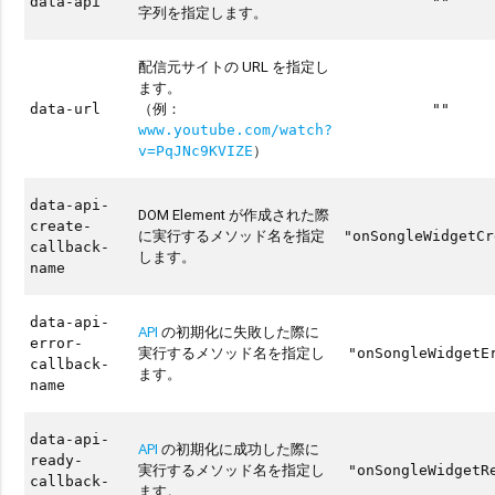
data-api
""
字列を指定します。
配信元サイトの URL を指定し
ます。
（例：
data-url
""
www.youtube.com/watch?
）
v=PqJNc9KVIZE
data-api-
DOM Element が作成された際
create-
に実行するメソッド名を指定
"onSongleWidgetCr
callback-
します。
name
data-api-
API
の初期化に失敗した際に
error-
実行するメソッド名を指定し
"onSongleWidgetE
callback-
ます。
name
data-api-
API
の初期化に成功した際に
ready-
実行するメソッド名を指定し
"onSongleWidgetR
callback-
ます。