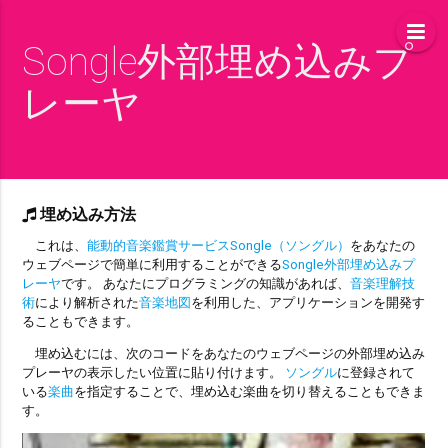
Songle外部埋め込みプ
レーヤ
埋め込み方法
これは、
能動的音楽鑑賞サービスSongle（ソングル）
をあなたの
ウェブページで簡単に利用することができる
Songle外部埋め込みプ
レーヤ
です。 あなたにプログラミングの知識があれば、
音楽理解技
術
により解析された
音楽地図
を利用した、アプリケーションを開発す
ることもできます。
埋め込むには、次のコードをあなたのウェブページの外部埋め込み
プレーヤの表示したい位置に貼り付けます。
ソングル
に登録されて
いる
楽曲
を指定することで、埋め込む楽曲を切り替えることもできま
す。