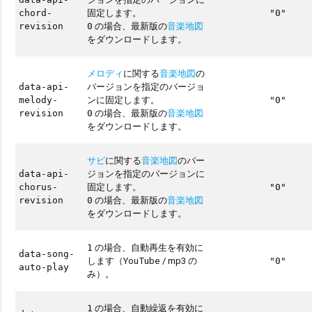
固定します。
chord-
"0"
の場合、最新版の
音楽地図
revision
0
をダウンロードします。
メロディ
に関する
音楽地図
の
バージョンを指定のバージョ
data-api-
ンに固定します。
melody-
"0"
の場合、最新版の
音楽地図
revision
0
をダウンロードします。
サビ
に関する
音楽地図
のバー
ジョンを指定のバージョンに
data-api-
固定します。
chorus-
"0"
の場合、最新版の
音楽地図
revision
0
をダウンロードします。
の場合、自動再生を有効に
1
data-song-
します（YouTube / mp3 の
"0"
auto-play
み）。
の場合、自動繰返を有効に
1