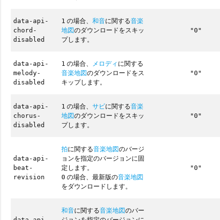
の場合、
和音
に関する
音楽
data-api-
1
地図
のダウンロードをスキッ
chord-
"0"
プします。
disabled
の場合、
メロディ
に関する
data-api-
1
音楽地図
のダウンロードをス
melody-
"0"
キップします。
disabled
の場合、
サビ
に関する
音楽
data-api-
1
地図
のダウンロードをスキッ
chorus-
"0"
プします。
disabled
拍
に関する
音楽地図
のバージ
ョンを指定のバージョンに固
data-api-
定します。
beat-
"0"
の場合、最新版の
音楽地図
revision
0
をダウンロードします。
和音
に関する
音楽地図
のバー
ジョンを指定のバージョンに
data-api-