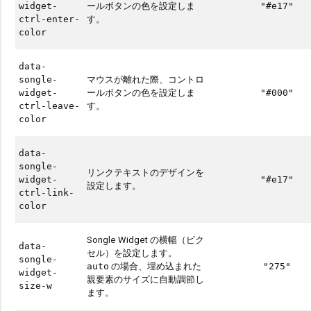
ールボタンの色を設定しま
widget-
"#e17"
す。
ctrl-enter-
color
data-
マウスが離れた際、コントロ
songle-
ールボタンの色を設定しま
widget-
"#000"
す。
ctrl-leave-
color
data-
songle-
リンクテキストのデザインを
widget-
"#e17"
設定します。
ctrl-link-
color
Songle Widget の横幅（ピク
data-
セル）を設定します。
songle-
の場合、埋め込まれた
auto
"275"
widget-
親要素のサイズに自動調節し
size-w
ます。