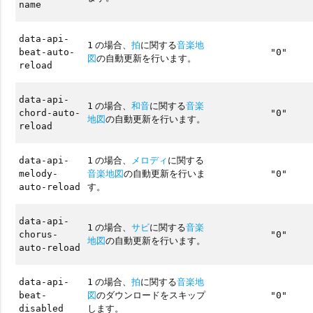
name
data-api-
の場合、
拍
に関する
音楽地
1
beat-auto-
"0"
図
の自動更新を行います。
reload
data-api-
の場合、
和音
に関する
音楽
1
chord-auto-
"0"
地図
の自動更新を行います。
reload
の場合、
メロディ
に関する
data-api-
1
音楽地図
の自動更新を行いま
melody-
"0"
す。
auto-reload
data-api-
の場合、
サビ
に関する
音楽
1
chorus-
"0"
地図
の自動更新を行います。
auto-reload
の場合、
拍
に関する
音楽地
data-api-
1
図
のダウンロードをスキップ
beat-
"0"
します。
disabled