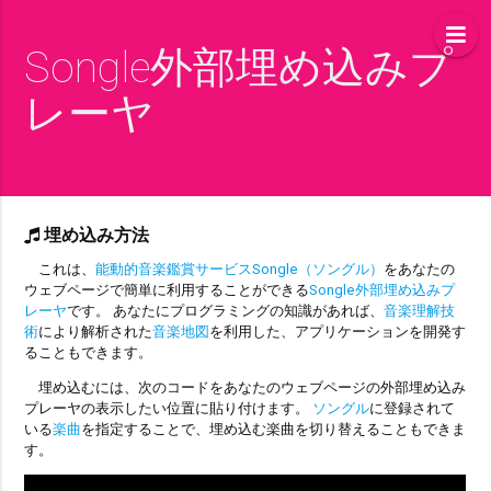
Songle外部埋め込みプ
レーヤ
埋め込み方法
これは、
能動的音楽鑑賞サービスSongle（ソングル）
をあなたの
ウェブページで簡単に利用することができる
Songle外部埋め込みプ
レーヤ
です。 あなたにプログラミングの知識があれば、
音楽理解技
術
により解析された
音楽地図
を利用した、アプリケーションを開発す
ることもできます。
埋め込むには、次のコードをあなたのウェブページの外部埋め込み
プレーヤの表示したい位置に貼り付けます。
ソングル
に登録されて
いる
楽曲
を指定することで、埋め込む楽曲を切り替えることもできま
す。