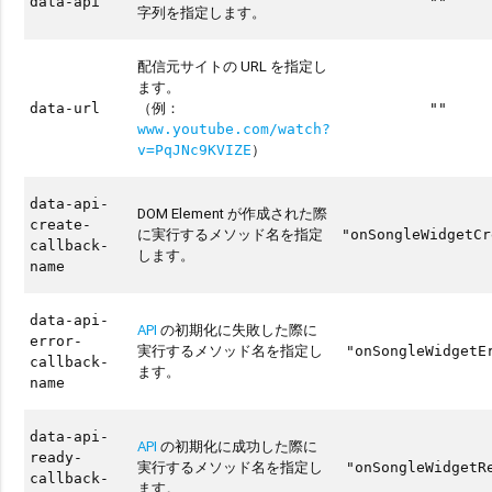
data-api
""
字列を指定します。
配信元サイトの URL を指定し
ます。
（例：
data-url
""
www.youtube.com/watch?
）
v=PqJNc9KVIZE
data-api-
DOM Element が作成された際
create-
に実行するメソッド名を指定
"onSongleWidgetCr
callback-
します。
name
data-api-
API
の初期化に失敗した際に
error-
実行するメソッド名を指定し
"onSongleWidgetE
callback-
ます。
name
data-api-
API
の初期化に成功した際に
ready-
実行するメソッド名を指定し
"onSongleWidgetR
callback-
ます。