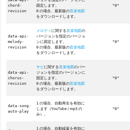
固定します。
chord-
"0"
の場合、最新版の
音楽地図
revision
0
をダウンロードします。
メロディ
に関する
音楽地図
の
バージョンを指定のバージョ
data-api-
ンに固定します。
melody-
"0"
の場合、最新版の
音楽地図
revision
0
をダウンロードします。
サビ
に関する
音楽地図
のバー
ジョンを指定のバージョンに
data-api-
固定します。
chorus-
"0"
の場合、最新版の
音楽地図
revision
0
をダウンロードします。
の場合、自動再生を有効に
1
data-song-
します（YouTube / mp3 の
"0"
auto-play
み）。
の場合、自動繰返を有効に
1