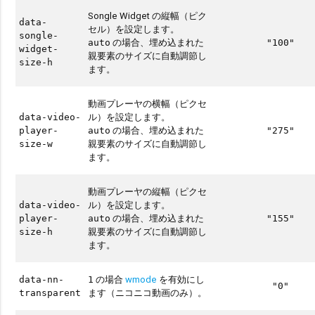
Songle Widget の縦幅（ピク
data-
セル）を設定します。
songle-
の場合、埋め込まれた
auto
"100"
widget-
親要素のサイズに自動調節し
size-h
ます。
動画プレーヤの横幅（ピクセ
ル）を設定します。
data-video-
の場合、埋め込まれた
player-
auto
"275"
親要素のサイズに自動調節し
size-w
ます。
動画プレーヤの縦幅（ピクセ
ル）を設定します。
data-video-
の場合、埋め込まれた
player-
auto
"155"
親要素のサイズに自動調節し
size-h
ます。
の場合
wmode
を有効にし
data-nn-
1
"0"
ます（ニコニコ動画のみ）。
transparent