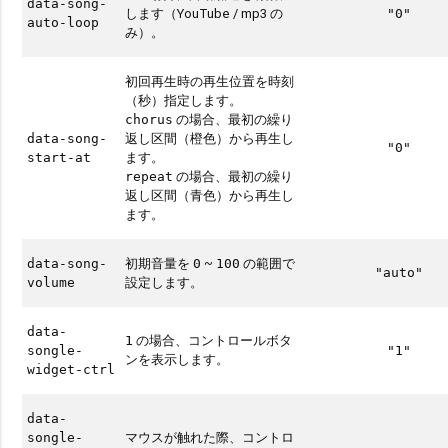
data-song-
します（YouTube / mp3 の
"0"
auto-loop
み）。
初回再生時の再生位置を時刻
（秒）指定します。
の場合、最初の繰り
chorus
返し区間（橙色）から再生し
data-song-
"0"
ます。
start-at
の場合、最初の繰り
repeat
返し区間（青色）から再生し
ます。
初期音量を
~
の範囲で
data-song-
0
100
"auto"
設定します。
volume
data-
の場合、コントロールボタ
1
songle-
"1"
ンを表示します。
widget-ctrl
data-
マウスが触れた際、コントロ
songle-