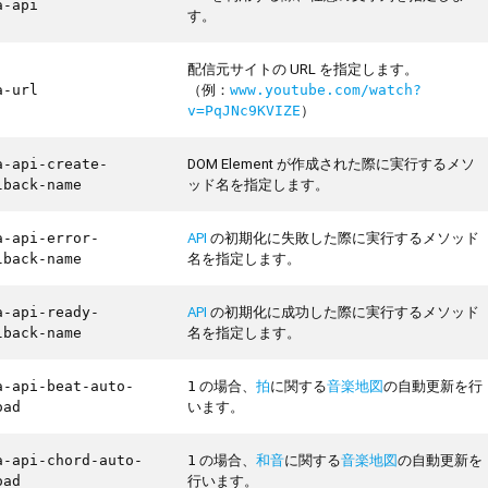
a-api
す。
配信元サイトの URL を指定します。
（例：
a-url
www.youtube.com/watch?
）
v=PqJNc9KVIZE
DOM Element が作成された際に実行するメソ
a-api-create-
ッド名を指定します。
lback-name
API
の初期化に失敗した際に実行するメソッド
a-api-error-
名を指定します。
lback-name
API
の初期化に成功した際に実行するメソッド
a-api-ready-
名を指定します。
lback-name
の場合、
拍
に関する
音楽地図
の自動更新を行
a-api-beat-auto-
1
います。
oad
の場合、
和音
に関する
音楽地図
の自動更新を
a-api-chord-auto-
1
行います。
oad