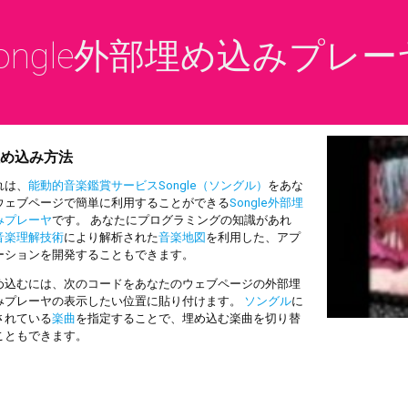
ongle外部埋め込みプレー
め込み方法
は、
能動的音楽鑑賞サービスSongle（ソングル）
をあな
ウェブページで簡単に利用することができる
Songle外部埋
みプレーヤ
です。 あなたにプログラミングの知識があれ
音楽理解技術
により解析された
音楽地図
を利用した、アプ
ーションを開発することもできます。
込むには、次のコードをあなたのウェブページの外部埋
みプレーヤの表示したい位置に貼り付けます。
ソングル
に
されている
楽曲
を指定することで、埋め込む楽曲を切り替
こともできます。