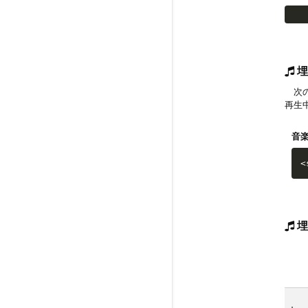
埋
次の
再生
音
<
埋