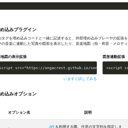
め込みプラグイン
タグを埋め込みコードと一緒に記述すると、外部埋め込みプレーヤの拡張を
中の音楽に連動した写真や図形を表示したり、音楽地図（拍・和音・メロディ
楽地図の表示拡張
図形連動拡張
script src="https://ongacrest.github.io/songle-widget-ap
<script s
いますぐ試してみる
め込みオプション
オプション名
説明
API
を利用する際、任意の文字列を指定しま