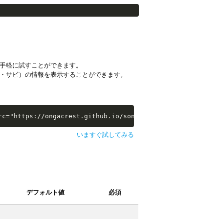
手軽に試すことができます。
・サビ）の情報を表示することができます。
i-examples/extras/sw-extra-stats.js"></script>
rc="https://ongacrest.github.io/songle-widget-api-exampl
いますぐ試してみる
デフォルト値
必須