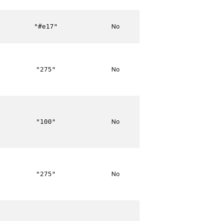
No
"#e17"
No
"275"
No
"100"
No
"275"