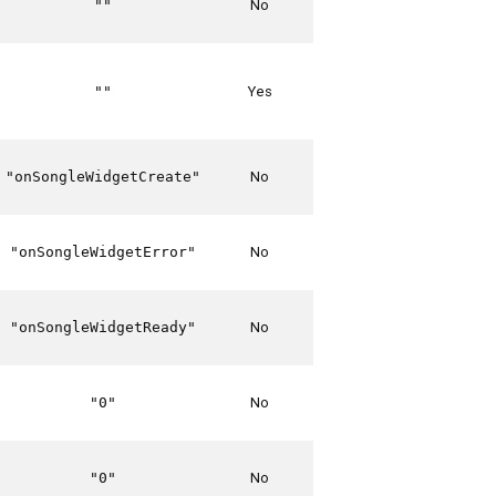
No
""
Yes
""
No
"onSongleWidgetCreate"
No
"onSongleWidgetError"
No
"onSongleWidgetReady"
No
"0"
No
"0"