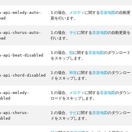
の場合、
メロディ
に関する
音楽地図
の自動更
a-api-melody-auto-
1
新を行います。
oad
の場合、
サビ
に関する
音楽地図
の自動更新を
a-api-chorus-auto-
1
行います。
oad
の場合、
拍
に関する
音楽地図
のダウンロード
1
a-api-beat-disabled
をスキップします。
の場合、
和音
に関する
音楽地図
のダウンロー
1
a-api-chord-disabled
ドをスキップします。
の場合、
メロディ
に関する
音楽地図
のダウン
a-api-melody-
1
ロードをスキップします。
abled
の場合、
サビ
に関する
音楽地図
のダウンロー
a-api-chorus-
1
ドをスキップします。
abled