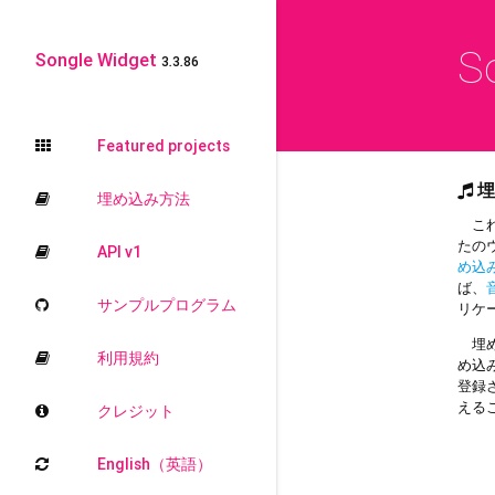
S
Songle Widget
3.3.86
Featured projects
埋
埋め込み方法
これ
たの
API v1
め込
ば、
サンプルプログラム
リケ
埋め
利用規約
め込
登録
える
クレジット
English（英語）