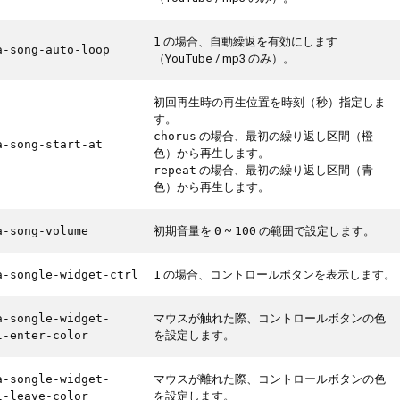
の場合、自動繰返を有効にします
1
a-song-auto-loop
（YouTube / mp3 のみ）。
初回再生時の再生位置を時刻（秒）指定しま
す。
の場合、最初の繰り返し区間（橙
chorus
a-song-start-at
色）から再生します。
の場合、最初の繰り返し区間（青
repeat
色）から再生します。
初期音量を
~
の範囲で設定します。
a-song-volume
0
100
の場合、コントロールボタンを表示します。
a-songle-widget-ctrl
1
マウスが触れた際、コントロールボタンの色
a-songle-widget-
を設定します。
l-enter-color
マウスが離れた際、コントロールボタンの色
a-songle-widget-
を設定します。
l-leave-color