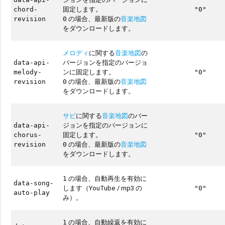
固定します。
chord-
"0"
の場合、最新版の
音楽地図
revision
0
をダウンロードします。
メロディ
に関する
音楽地図
の
バージョンを指定のバージョ
data-api-
ンに固定します。
melody-
"0"
の場合、最新版の
音楽地図
revision
0
をダウンロードします。
サビ
に関する
音楽地図
のバー
ジョンを指定のバージョンに
data-api-
固定します。
chorus-
"0"
の場合、最新版の
音楽地図
revision
0
をダウンロードします。
の場合、自動再生を有効に
1
data-song-
します（YouTube / mp3 の
"0"
auto-play
み）。
の場合、自動繰返を有効に
1