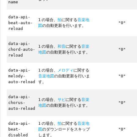
name
data-api-
の場合、
拍
に関する
音楽地
1
beat-auto-
"0"
図
の自動更新を行います。
reload
data-api-
の場合、
和音
に関する
音楽
1
chord-auto-
"0"
地図
の自動更新を行います。
reload
の場合、
メロディ
に関する
data-api-
1
音楽地図
の自動更新を行いま
melody-
"0"
す。
auto-reload
data-api-
の場合、
サビ
に関する
音楽
1
chorus-
"0"
地図
の自動更新を行います。
auto-reload
の場合、
拍
に関する
音楽地
data-api-
1
図
のダウンロードをスキップ
beat-
"0"
します。
disabled