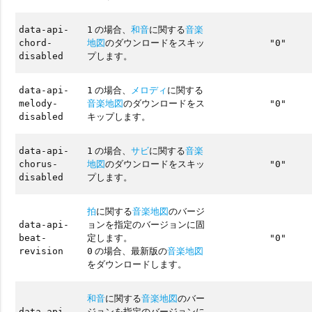
の場合、
和音
に関する
音楽
data-api-
1
地図
のダウンロードをスキッ
chord-
"0"
プします。
disabled
の場合、
メロディ
に関する
data-api-
1
音楽地図
のダウンロードをス
melody-
"0"
キップします。
disabled
の場合、
サビ
に関する
音楽
data-api-
1
地図
のダウンロードをスキッ
chorus-
"0"
プします。
disabled
拍
に関する
音楽地図
のバージ
ョンを指定のバージョンに固
data-api-
定します。
beat-
"0"
の場合、最新版の
音楽地図
revision
0
をダウンロードします。
和音
に関する
音楽地図
のバー
ジョンを指定のバージョンに
data-api-