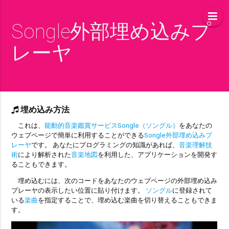
Songle外部埋め込みプ
レーヤ
埋め込み方法
これは、
能動的音楽鑑賞サービスSongle（ソングル）
をあなたの
ウェブページで簡単に利用することができる
Songle外部埋め込みプ
レーヤ
です。 あなたにプログラミングの知識があれば、
音楽理解技
術
により解析された
音楽地図
を利用した、アプリケーションを開発す
ることもできます。
埋め込むには、次のコードをあなたのウェブページの外部埋め込み
プレーヤの表示したい位置に貼り付けます。
ソングル
に登録されて
いる
楽曲
を指定することで、埋め込む楽曲を切り替えることもできま
す。