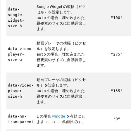
Songle Widget の縦幅（ピク
data-
セル）を設定します。
songle-
の場合、埋め込まれた
auto
"100"
widget-
親要素のサイズに自動調節し
size-h
ます。
動画プレーヤの横幅（ピクセ
ル）を設定します。
data-video-
の場合、埋め込まれた
player-
auto
"275"
親要素のサイズに自動調節し
size-w
ます。
動画プレーヤの縦幅（ピクセ
ル）を設定します。
data-video-
の場合、埋め込まれた
player-
auto
"155"
親要素のサイズに自動調節し
size-h
ます。
の場合
wmode
を有効にし
data-nn-
1
"0"
ます（ニコニコ動画のみ）。
transparent