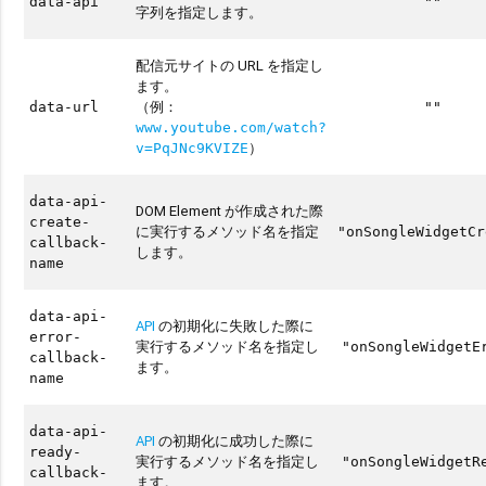
data-api
""
字列を指定します。
配信元サイトの URL を指定し
ます。
（例：
data-url
""
www.youtube.com/watch?
）
v=PqJNc9KVIZE
data-api-
DOM Element が作成された際
create-
に実行するメソッド名を指定
"onSongleWidgetCr
callback-
します。
name
data-api-
API
の初期化に失敗した際に
error-
実行するメソッド名を指定し
"onSongleWidgetE
callback-
ます。
name
data-api-
API
の初期化に成功した際に
ready-
実行するメソッド名を指定し
"onSongleWidgetR
callback-
ます。