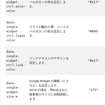
ールボタンの色を設定しま
widget-
"#e17"
す。
ctrl-enter-
color
data-
マウスが離れた際、コントロ
songle-
ールボタンの色を設定しま
widget-
"#000"
す。
ctrl-leave-
color
data-
songle-
リンクテキストのデザインを
widget-
"#e17"
設定します。
ctrl-link-
color
Songle Widget の横幅（ピク
data-
セル）を設定します。
songle-
の場合、埋め込まれた
auto
"275"
widget-
親要素のサイズに自動調節し
size-w
ます。