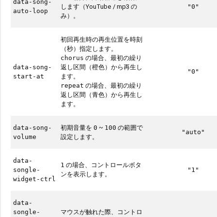
data-song-
します（YouTube / mp3 の
"0"
auto-loop
み）。
初回再生時の再生位置を時刻
（秒）指定します。
の場合、最初の繰り
chorus
返し区間（橙色）から再生し
data-song-
"0"
ます。
start-at
の場合、最初の繰り
repeat
返し区間（青色）から再生し
ます。
初期音量を
~
の範囲で
data-song-
0
100
"auto"
設定します。
volume
data-
の場合、コントロールボタ
1
songle-
"1"
ンを表示します。
widget-ctrl
data-
マウスが触れた際、コントロ
songle-