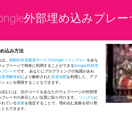
ongle外部埋め込みプレー
め込み方法
は、
能動的音楽鑑賞サービスSongle（ソングル）
をあな
ウェブページで簡単に利用することができる
Songle外部埋
みプレーヤ
です。 あなたにプログラミングの知識があれ
音楽理解技術
により解析された
音楽地図
を利用した、アプ
ーションを開発することもできます。
込むには、次のコードをあなたのウェブページの外部埋
みプレーヤの表示したい位置に貼り付けます。
ソングル
に
されている
楽曲
を指定することで、埋め込む楽曲を切り替
こともできます。