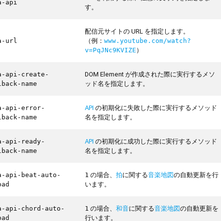
a-api
す。
配信元サイトの URL を指定します。
（例：
a-url
www.youtube.com/watch?
）
v=PqJNc9KVIZE
DOM Element が作成された際に実行するメソ
a-api-create-
ッド名を指定します。
lback-name
API
の初期化に失敗した際に実行するメソッド
a-api-error-
名を指定します。
lback-name
API
の初期化に成功した際に実行するメソッド
a-api-ready-
名を指定します。
lback-name
の場合、
拍
に関する
音楽地図
の自動更新を行
a-api-beat-auto-
1
います。
oad
の場合、
和音
に関する
音楽地図
の自動更新を
a-api-chord-auto-
1
行います。
oad