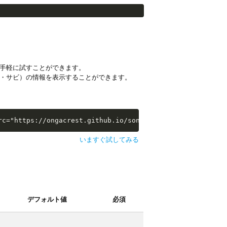
手軽に試すことができます。
・サビ）の情報を表示することができます。
i-examples/extras/sw-extra-stats.js"></script>
rc="https://ongacrest.github.io/songle-widget-api-exampl
いますぐ試してみる
デフォルト値
必須