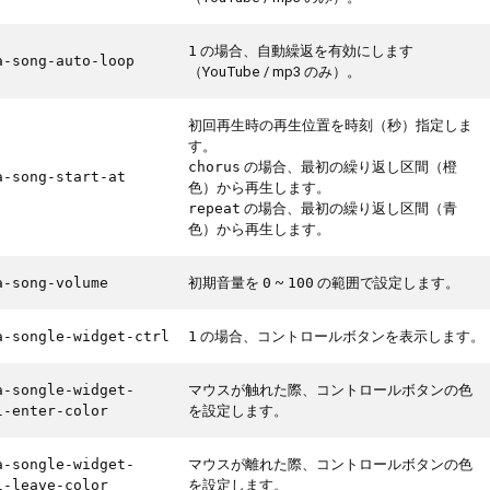
の場合、自動繰返を有効にします
1
a-song-auto-loop
（YouTube / mp3 のみ）。
初回再生時の再生位置を時刻（秒）指定しま
す。
の場合、最初の繰り返し区間（橙
chorus
a-song-start-at
色）から再生します。
の場合、最初の繰り返し区間（青
repeat
色）から再生します。
初期音量を
~
の範囲で設定します。
a-song-volume
0
100
の場合、コントロールボタンを表示します。
a-songle-widget-ctrl
1
マウスが触れた際、コントロールボタンの色
a-songle-widget-
を設定します。
l-enter-color
マウスが離れた際、コントロールボタンの色
a-songle-widget-
を設定します。
l-leave-color