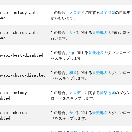
の場合、
メロディ
に関する
音楽地図
の自動更
a-api-melody-auto-
1
新を行います。
oad
の場合、
サビ
に関する
音楽地図
の自動更新を
a-api-chorus-auto-
1
行います。
oad
の場合、
拍
に関する
音楽地図
のダウンロード
1
a-api-beat-disabled
をスキップします。
の場合、
和音
に関する
音楽地図
のダウンロー
1
a-api-chord-disabled
ドをスキップします。
の場合、
メロディ
に関する
音楽地図
のダウン
a-api-melody-
1
ロードをスキップします。
abled
の場合、
サビ
に関する
音楽地図
のダウンロー
a-api-chorus-
1
ドをスキップします。
abled