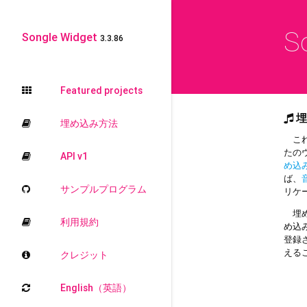
S
Songle Widget
3.3.86
Featured projects
埋
埋め込み方法
これ
たの
API v1
め込
ば、
サンプルプログラム
リケ
埋め
利用規約
め込
登録
える
クレジット
English（英語）