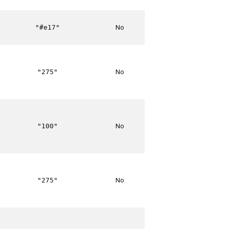
No
"#e17"
No
"275"
No
"100"
No
"275"