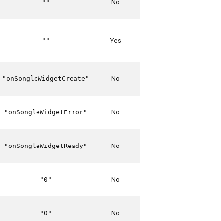
No
""
Yes
""
No
"onSongleWidgetCreate"
No
"onSongleWidgetError"
No
"onSongleWidgetReady"
No
"0"
No
"0"