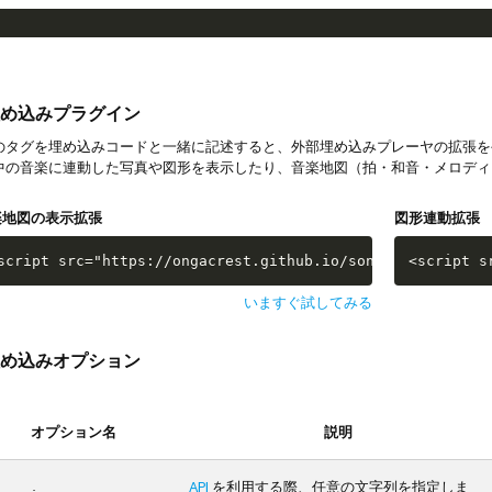
め込みプラグイン
タグを埋め込みコードと一緒に記述すると、外部埋め込みプレーヤの拡張を
中の音楽に連動した写真や図形を表示したり、音楽地図（拍・和音・メロディ
楽地図の表示拡張
図形連動拡張
script src="https://ongacrest.github.io/songle-widget-ap
<script s
いますぐ試してみる
め込みオプション
オプション名
説明
API
を利用する際、任意の文字列を指定しま