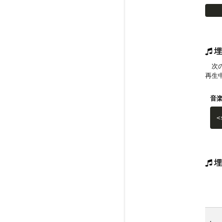
埋
次の
再生
音
<
埋