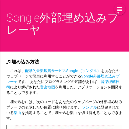
Songle外部埋め込みプ
レーヤ
埋め込み方法
これは、
能動的音楽鑑賞サービスSongle（ソングル）
をあなたの
ウェブページで簡単に利用することができる
Songle外部埋め込みプ
レーヤ
です。 あなたにプログラミングの知識があれば、
音楽理解技
術
により解析された
音楽地図
を利用した、アプリケーションを開発す
ることもできます。
埋め込むには、次のコードをあなたのウェブページの外部埋め込み
プレーヤの表示したい位置に貼り付けます。
ソングル
に登録されて
いる
楽曲
を指定することで、埋め込む楽曲を切り替えることもできま
す。