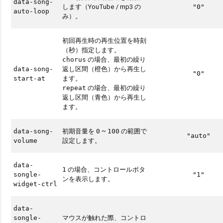
data-song-
します（YouTube / mp3 の
"0"
auto-loop
み）。
初回再生時の再生位置を時刻
（秒）指定します。
の場合、最初の繰り
chorus
返し区間（橙色）から再生し
data-song-
"0"
ます。
start-at
の場合、最初の繰り
repeat
返し区間（青色）から再生し
ます。
初期音量を
~
の範囲で
data-song-
0
100
"auto"
設定します。
volume
data-
の場合、コントロールボタ
1
songle-
"1"
ンを表示します。
widget-ctrl
data-
マウスが触れた際、コントロ
songle-