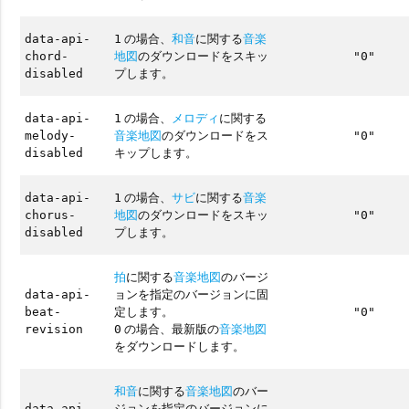
の場合、
和音
に関する
音楽
data-api-
1
地図
のダウンロードをスキッ
chord-
"0"
プします。
disabled
の場合、
メロディ
に関する
data-api-
1
音楽地図
のダウンロードをス
melody-
"0"
キップします。
disabled
の場合、
サビ
に関する
音楽
data-api-
1
地図
のダウンロードをスキッ
chorus-
"0"
プします。
disabled
拍
に関する
音楽地図
のバージ
ョンを指定のバージョンに固
data-api-
定します。
beat-
"0"
の場合、最新版の
音楽地図
revision
0
をダウンロードします。
和音
に関する
音楽地図
のバー
ジョンを指定のバージョンに
data-api-