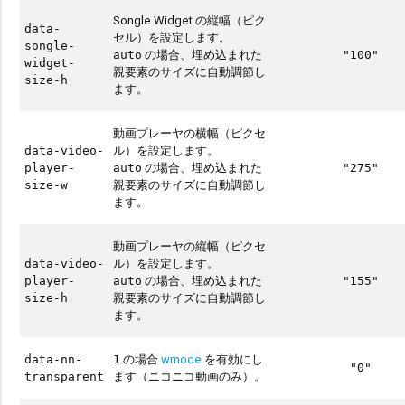
Songle Widget の縦幅（ピク
data-
セル）を設定します。
songle-
の場合、埋め込まれた
auto
"100"
widget-
親要素のサイズに自動調節し
size-h
ます。
動画プレーヤの横幅（ピクセ
ル）を設定します。
data-video-
の場合、埋め込まれた
player-
auto
"275"
親要素のサイズに自動調節し
size-w
ます。
動画プレーヤの縦幅（ピクセ
ル）を設定します。
data-video-
の場合、埋め込まれた
player-
auto
"155"
親要素のサイズに自動調節し
size-h
ます。
の場合
wmode
を有効にし
data-nn-
1
"0"
ます（ニコニコ動画のみ）。
transparent