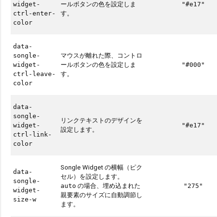
ールボタンの色を設定しま
widget-
"#e17"
す。
ctrl-enter-
color
data-
マウスが離れた際、コントロ
songle-
ールボタンの色を設定しま
widget-
"#000"
す。
ctrl-leave-
color
data-
songle-
リンクテキストのデザインを
widget-
"#e17"
設定します。
ctrl-link-
color
Songle Widget の横幅（ピク
data-
セル）を設定します。
songle-
の場合、埋め込まれた
auto
"275"
widget-
親要素のサイズに自動調節し
size-w
ます。