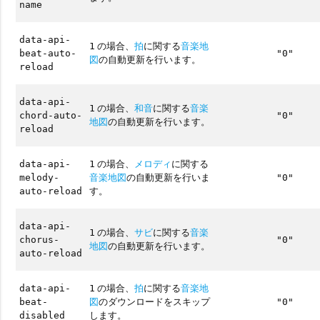
name
data-api-
の場合、
拍
に関する
音楽地
1
beat-auto-
"0"
図
の自動更新を行います。
reload
data-api-
の場合、
和音
に関する
音楽
1
chord-auto-
"0"
地図
の自動更新を行います。
reload
の場合、
メロディ
に関する
data-api-
1
音楽地図
の自動更新を行いま
melody-
"0"
す。
auto-reload
data-api-
の場合、
サビ
に関する
音楽
1
chorus-
"0"
地図
の自動更新を行います。
auto-reload
の場合、
拍
に関する
音楽地
data-api-
1
図
のダウンロードをスキップ
beat-
"0"
します。
disabled