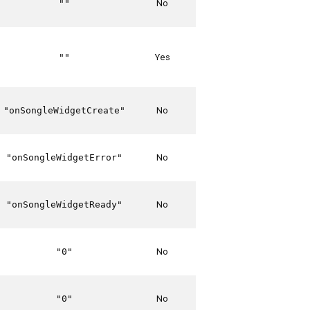
No
""
Yes
""
No
"onSongleWidgetCreate"
No
"onSongleWidgetError"
No
"onSongleWidgetReady"
No
"0"
No
"0"