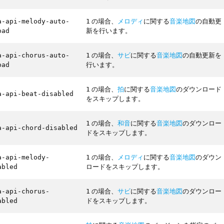
の場合、
メロディ
に関する
音楽地図
の自動更
a-api-melody-auto-
1
新を行います。
oad
の場合、
サビ
に関する
音楽地図
の自動更新を
a-api-chorus-auto-
1
行います。
oad
の場合、
拍
に関する
音楽地図
のダウンロード
1
a-api-beat-disabled
をスキップします。
の場合、
和音
に関する
音楽地図
のダウンロー
1
a-api-chord-disabled
ドをスキップします。
の場合、
メロディ
に関する
音楽地図
のダウン
a-api-melody-
1
ロードをスキップします。
abled
の場合、
サビ
に関する
音楽地図
のダウンロー
a-api-chorus-
1
ドをスキップします。
abled