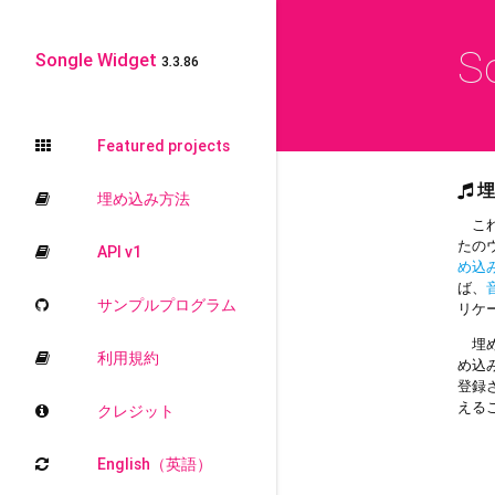
S
Songle Widget
3.3.86
Featured projects
埋
埋め込み方法
これ
たの
API v1
め込
ば、
サンプルプログラム
リケ
埋め
利用規約
め込
登録
える
クレジット
English（英語）