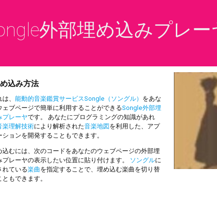
ongle外部埋め込みプレー
め込み方法
は、
能動的音楽鑑賞サービスSongle（ソングル）
をあな
ウェブページで簡単に利用することができる
Songle外部埋
みプレーヤ
です。 あなたにプログラミングの知識があれ
音楽理解技術
により解析された
音楽地図
を利用した、アプ
ーションを開発することもできます。
込むには、次のコードをあなたのウェブページの外部埋
みプレーヤの表示したい位置に貼り付けます。
ソングル
に
されている
楽曲
を指定することで、埋め込む楽曲を切り替
こともできます。