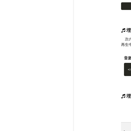
埋
次の
再生
音
<
埋