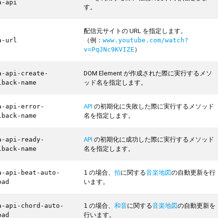
a-api
す。
配信元サイトの URL を指定します。
（例：
a-url
www.youtube.com/watch?
）
v=PqJNc9KVIZE
DOM Element が作成された際に実行するメソ
a-api-create-
ッド名を指定します。
lback-name
API
の初期化に失敗した際に実行するメソッド
a-api-error-
名を指定します。
lback-name
API
の初期化に成功した際に実行するメソッド
a-api-ready-
名を指定します。
lback-name
の場合、
拍
に関する
音楽地図
の自動更新を行
a-api-beat-auto-
1
います。
oad
の場合、
和音
に関する
音楽地図
の自動更新を
a-api-chord-auto-
1
行います。
oad