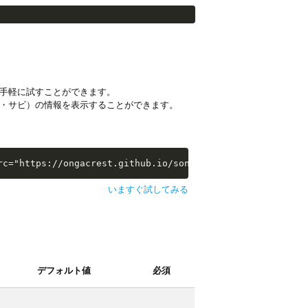
手軽に試すことができます。
・サビ）の情報を表示することができます。
i-examples/extras/sw-extra-stats.js"></script>
rc="https://ongacrest.github.io/songle-widget-api-exampl
いますぐ試してみる
デフォルト値
必須