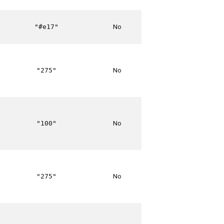
No
"#e17"
No
"275"
No
"100"
No
"275"