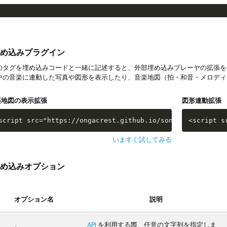
め込みプラグイン
タグを埋め込みコードと一緒に記述すると、外部埋め込みプレーヤの拡張を
中の音楽に連動した写真や図形を表示したり、音楽地図（拍・和音・メロディ
楽地図の表示拡張
図形連動拡張
script src="https://ongacrest.github.io/songle-widget-ap
<script s
いますぐ試してみる
め込みオプション
オプション名
説明
API
を利用する際、任意の文字列を指定しま