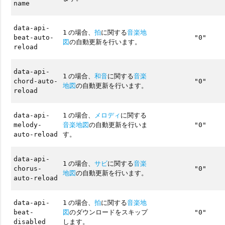
name
data-api-
の場合、
拍
に関する
音楽地
1
beat-auto-
"0"
図
の自動更新を行います。
reload
data-api-
の場合、
和音
に関する
音楽
1
chord-auto-
"0"
地図
の自動更新を行います。
reload
の場合、
メロディ
に関する
data-api-
1
音楽地図
の自動更新を行いま
melody-
"0"
す。
auto-reload
data-api-
の場合、
サビ
に関する
音楽
1
chorus-
"0"
地図
の自動更新を行います。
auto-reload
の場合、
拍
に関する
音楽地
data-api-
1
図
のダウンロードをスキップ
beat-
"0"
します。
disabled