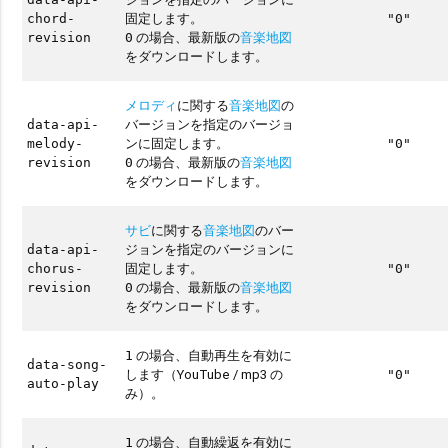
固定します。
chord-
"0"
の場合、最新版の
音楽地図
revision
0
をダウンロードします。
メロディ
に関する
音楽地図
の
バージョンを指定のバージョ
data-api-
ンに固定します。
melody-
"0"
の場合、最新版の
音楽地図
revision
0
をダウンロードします。
サビ
に関する
音楽地図
のバー
ジョンを指定のバージョンに
data-api-
固定します。
chorus-
"0"
の場合、最新版の
音楽地図
revision
0
をダウンロードします。
の場合、自動再生を有効に
1
data-song-
します（YouTube / mp3 の
"0"
auto-play
み）。
の場合、自動繰返を有効に
1