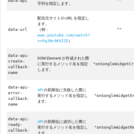
data-api
""
字列を指定します。
配信元サイトの URL を指定し
ます。
（例：
data-url
""
www.youtube.com/watch?
）
v=PqJNc9KVIZE
data-api-
DOM Element が作成された際
create-
に実行するメソッド名を指定
"onSongleWidgetCr
callback-
します。
name
data-api-
API
の初期化に失敗した際に
error-
実行するメソッド名を指定し
"onSongleWidgetE
callback-
ます。
name
data-api-
API
の初期化に成功した際に
ready-
実行するメソッド名を指定し
"onSongleWidgetR
callback-
ます。