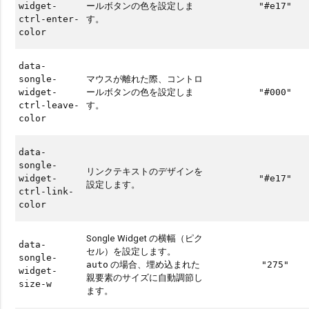
ールボタンの色を設定しま
widget-
"#e17"
す。
ctrl-enter-
color
data-
マウスが離れた際、コントロ
songle-
ールボタンの色を設定しま
widget-
"#000"
す。
ctrl-leave-
color
data-
songle-
リンクテキストのデザインを
widget-
"#e17"
設定します。
ctrl-link-
color
Songle Widget の横幅（ピク
data-
セル）を設定します。
songle-
の場合、埋め込まれた
auto
"275"
widget-
親要素のサイズに自動調節し
size-w
ます。