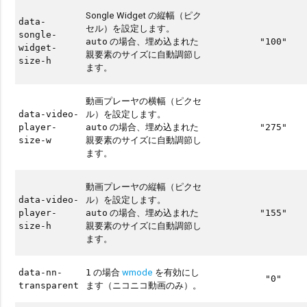
Songle Widget の縦幅（ピク
data-
セル）を設定します。
songle-
の場合、埋め込まれた
auto
"100"
widget-
親要素のサイズに自動調節し
size-h
ます。
動画プレーヤの横幅（ピクセ
ル）を設定します。
data-video-
の場合、埋め込まれた
player-
auto
"275"
親要素のサイズに自動調節し
size-w
ます。
動画プレーヤの縦幅（ピクセ
ル）を設定します。
data-video-
の場合、埋め込まれた
player-
auto
"155"
親要素のサイズに自動調節し
size-h
ます。
の場合
wmode
を有効にし
data-nn-
1
"0"
ます（ニコニコ動画のみ）。
transparent