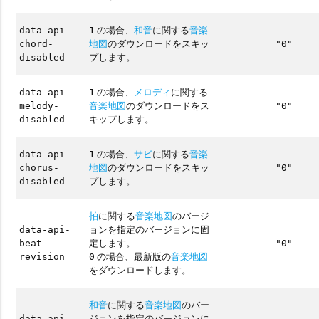
の場合、
和音
に関する
音楽
data-api-
1
地図
のダウンロードをスキッ
chord-
"0"
プします。
disabled
の場合、
メロディ
に関する
data-api-
1
音楽地図
のダウンロードをス
melody-
"0"
キップします。
disabled
の場合、
サビ
に関する
音楽
data-api-
1
地図
のダウンロードをスキッ
chorus-
"0"
プします。
disabled
拍
に関する
音楽地図
のバージ
ョンを指定のバージョンに固
data-api-
定します。
beat-
"0"
の場合、最新版の
音楽地図
revision
0
をダウンロードします。
和音
に関する
音楽地図
のバー
ジョンを指定のバージョンに
data-api-