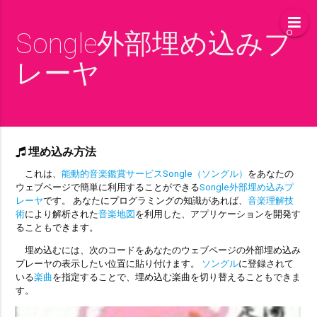
Songle外部埋め込みプ
レーヤ
埋め込み方法
これは、
能動的音楽鑑賞サービスSongle（ソングル）
をあなたの
ウェブページで簡単に利用することができる
Songle外部埋め込みプ
レーヤ
です。 あなたにプログラミングの知識があれば、
音楽理解技
術
により解析された
音楽地図
を利用した、アプリケーションを開発す
ることもできます。
埋め込むには、次のコードをあなたのウェブページの外部埋め込み
プレーヤの表示したい位置に貼り付けます。
ソングル
に登録されて
いる
楽曲
を指定することで、埋め込む楽曲を切り替えることもできま
す。