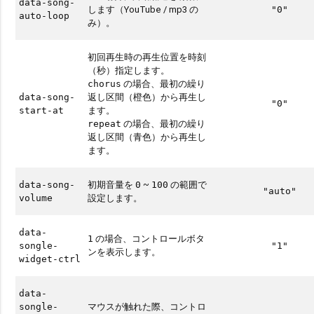
data-song-
します（YouTube / mp3 の
"0"
auto-loop
み）。
初回再生時の再生位置を時刻
（秒）指定します。
の場合、最初の繰り
chorus
返し区間（橙色）から再生し
data-song-
"0"
ます。
start-at
の場合、最初の繰り
repeat
返し区間（青色）から再生し
ます。
初期音量を
~
の範囲で
data-song-
0
100
"auto"
設定します。
volume
data-
の場合、コントロールボタ
1
songle-
"1"
ンを表示します。
widget-ctrl
data-
マウスが触れた際、コントロ
songle-