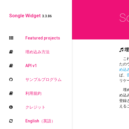
S
Songle Widget
3.3.86
Featured projects
埋
埋め込み方法
これ
たの
API v1
め込
ば、
サンプルプログラム
リケ
埋め
利用規約
め込
登録
える
クレジット
English（英語）