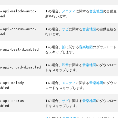
の場合、
メロディ
に関する
音楽地図
の自動更
a-api-melody-auto-
1
新を行います。
oad
の場合、
サビ
に関する
音楽地図
の自動更新を
a-api-chorus-auto-
1
行います。
oad
の場合、
拍
に関する
音楽地図
のダウンロード
1
a-api-beat-disabled
をスキップします。
の場合、
和音
に関する
音楽地図
のダウンロー
1
a-api-chord-disabled
ドをスキップします。
の場合、
メロディ
に関する
音楽地図
のダウン
a-api-melody-
1
ロードをスキップします。
abled
の場合、
サビ
に関する
音楽地図
のダウンロー
a-api-chorus-
1
ドをスキップします。
abled