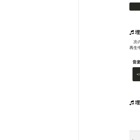
埋
次の
再生
音
<
埋