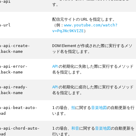
a-api
す。
配信元サイトの URL を指定します。
（例：
a-url
www.youtube.com/watch?
）
v=PqJNc9KVIZE
DOM Element が作成された際に実行するメソ
a-api-create-
ッド名を指定します。
lback-name
API
の初期化に失敗した際に実行するメソッド
a-api-error-
名を指定します。
lback-name
API
の初期化に成功した際に実行するメソッド
a-api-ready-
名を指定します。
lback-name
の場合、
拍
に関する
音楽地図
の自動更新を行
a-api-beat-auto-
1
います。
oad
の場合、
和音
に関する
音楽地図
の自動更新を
a-api-chord-auto-
1
行います。
oad