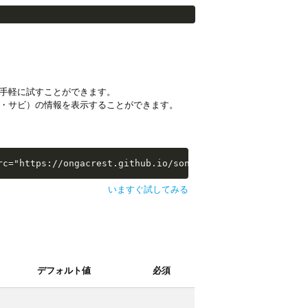
手軽に試すことができます。
・サビ）の情報を表示することができます。
i-examples/extras/sw-extra-stats.js"></script>
rc="https://ongacrest.github.io/songle-widget-api-exampl
いますぐ試してみる
デフォルト値
必須