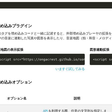
め込みプラグイン
タグを埋め込みコードと一緒に記述すると、外部埋め込みプレーヤの拡張を
中の音楽に連動した写真や図形を表示したり、音楽地図（拍・和音・メロディ
楽地図の表示拡張
図形連動拡張
script src="https://ongacrest.github.io/songle-widget-ap
<script s
いますぐ試してみる
め込みオプション
オプション名
説明
API
を利用する際、任意の文字列を指定しま