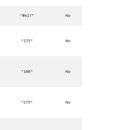
No
"#e17"
No
"275"
No
"100"
No
"275"