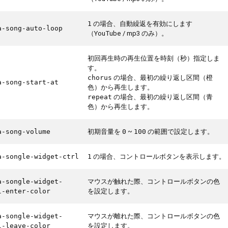
の場合、自動繰返を有効にします
1
a-song-auto-loop
（YouTube / mp3 のみ）。
初回再生時の再生位置を時刻（秒）指定しま
す。
の場合、最初の繰り返し区間（橙
chorus
a-song-start-at
色）から再生します。
の場合、最初の繰り返し区間（青
repeat
色）から再生します。
初期音量を
~
の範囲で設定します。
a-song-volume
0
100
の場合、コントロールボタンを表示します。
a-songle-widget-ctrl
1
マウスが触れた際、コントロールボタンの色
a-songle-widget-
を設定します。
l-enter-color
マウスが離れた際、コントロールボタンの色
a-songle-widget-
を設定します。
l-leave-color