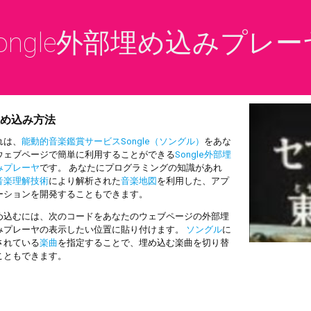
ongle外部埋め込みプレー
め込み方法
は、
能動的音楽鑑賞サービスSongle（ソングル）
をあな
ウェブページで簡単に利用することができる
Songle外部埋
みプレーヤ
です。 あなたにプログラミングの知識があれ
音楽理解技術
により解析された
音楽地図
を利用した、アプ
ーションを開発することもできます。
込むには、次のコードをあなたのウェブページの外部埋
みプレーヤの表示したい位置に貼り付けます。
ソングル
に
されている
楽曲
を指定することで、埋め込む楽曲を切り替
こともできます。