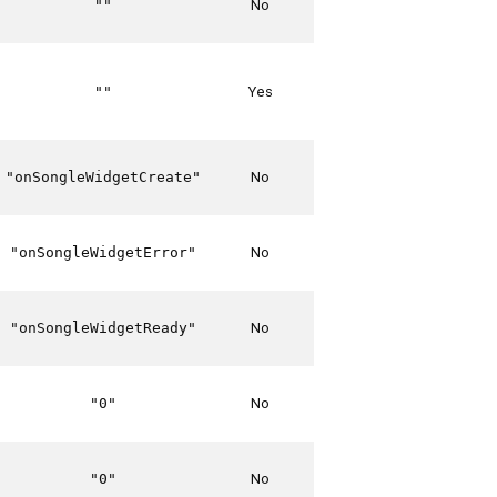
No
""
Yes
""
No
"onSongleWidgetCreate"
No
"onSongleWidgetError"
No
"onSongleWidgetReady"
No
"0"
No
"0"