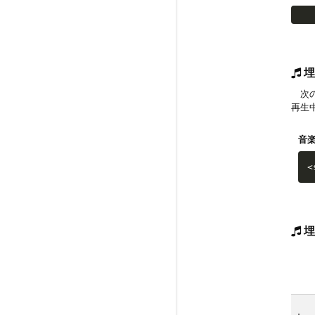
埋
次の
再生
音
<
埋