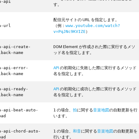
a-api
す。
配信元サイトの URL を指定します。
（例：
a-url
www.youtube.com/watch?
）
v=PqJNc9KVIZE
DOM Element が作成された際に実行するメソ
a-api-create-
ッド名を指定します。
lback-name
API
の初期化に失敗した際に実行するメソッド
a-api-error-
名を指定します。
lback-name
API
の初期化に成功した際に実行するメソッド
a-api-ready-
名を指定します。
lback-name
の場合、
拍
に関する
音楽地図
の自動更新を行
a-api-beat-auto-
1
います。
oad
の場合、
和音
に関する
音楽地図
の自動更新を
a-api-chord-auto-
1
行います。
oad