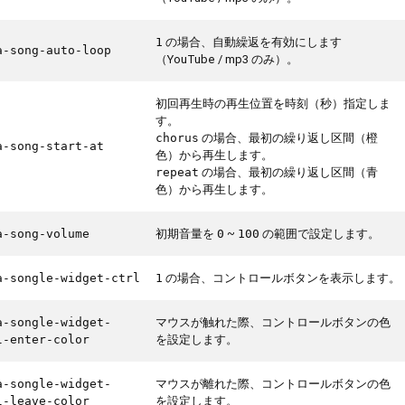
の場合、自動繰返を有効にします
1
a-song-auto-loop
（YouTube / mp3 のみ）。
初回再生時の再生位置を時刻（秒）指定しま
す。
の場合、最初の繰り返し区間（橙
chorus
a-song-start-at
色）から再生します。
の場合、最初の繰り返し区間（青
repeat
色）から再生します。
初期音量を
~
の範囲で設定します。
a-song-volume
0
100
の場合、コントロールボタンを表示します。
a-songle-widget-ctrl
1
マウスが触れた際、コントロールボタンの色
a-songle-widget-
を設定します。
l-enter-color
マウスが離れた際、コントロールボタンの色
a-songle-widget-
を設定します。
l-leave-color