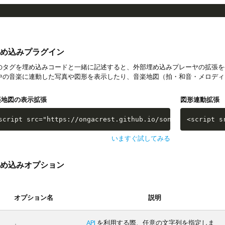
め込みプラグイン
タグを埋め込みコードと一緒に記述すると、外部埋め込みプレーヤの拡張を
中の音楽に連動した写真や図形を表示したり、音楽地図（拍・和音・メロディ
楽地図の表示拡張
図形連動拡張
script src="https://ongacrest.github.io/songle-widget-ap
<script s
いますぐ試してみる
め込みオプション
オプション名
説明
API
を利用する際、任意の文字列を指定しま