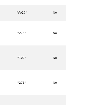
No
"#e17"
No
"275"
No
"100"
No
"275"