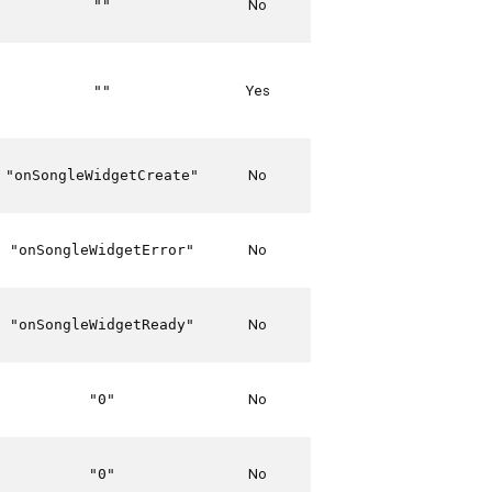
No
""
Yes
""
No
"onSongleWidgetCreate"
No
"onSongleWidgetError"
No
"onSongleWidgetReady"
No
"0"
No
"0"