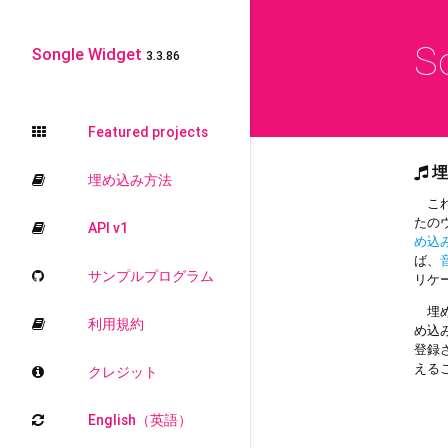
S
Songle Widget
3.3.86
Featured projects
埋
埋め込み方法
これ
たの
API v1
め込
ば、
サンプルプログラム
リケ
埋め
利用規約
め込
登録
える
クレジット
English（英語）