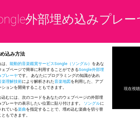
ongle外部埋め込みプレー
め込み方法
は、
能動的音楽鑑賞サービスSongle（ソングル）
をあな
ウェブページで簡単に利用することができる
Songle外部埋
みプレーヤ
です。 あなたにプログラミングの知識があれ
音楽理解技術
により解析された
音楽地図
を利用した、アプ
ーションを開発することもできます。
込むには、次のコードをあなたのウェブページの外部埋
みプレーヤの表示したい位置に貼り付けます。
ソングル
に
されている
楽曲
を指定することで、埋め込む楽曲を切り替
こともできます。