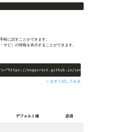
手軽に試すことができます。
・サビ）の情報を表示することができます。
i-examples/extras/sw-extra-stats.js"></script>
rc="https://ongacrest.github.io/songle-widget-api-exampl
いますぐ試してみる
デフォルト値
必須