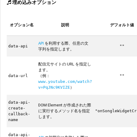
埋め込みオプション
オプション名
説明
デフォルト値
API
を利用する際、任意の文
data-api
""
字列を指定します。
配信元サイトの URL を指定し
ます。
（例：
data-url
""
www.youtube.com/watch?
）
v=PqJNc9KVIZE
data-api-
DOM Element が作成された際
create-
に実行するメソッド名を指定
"onSongleWidgetCr
callback-
します。
name
data-api-