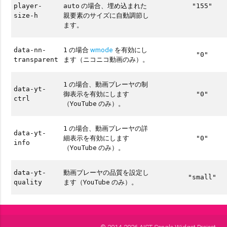
の場合、埋め込まれた
player-
auto
"155"
親要素のサイズに自動調節し
size-h
ます。
の場合
wmode
を有効にし
data-nn-
1
"0"
ます（ニコニコ動画のみ）。
transparent
の場合、動画プレーヤの制
1
data-yt-
御表示を有効にします
"0"
ctrl
（YouTube のみ）。
の場合、動画プレーヤの詳
1
data-yt-
細表示を有効にします
"0"
info
（YouTube のみ）。
動画プレーヤの品質を設定し
data-yt-
"small"
ます（YouTube のみ）。
quality