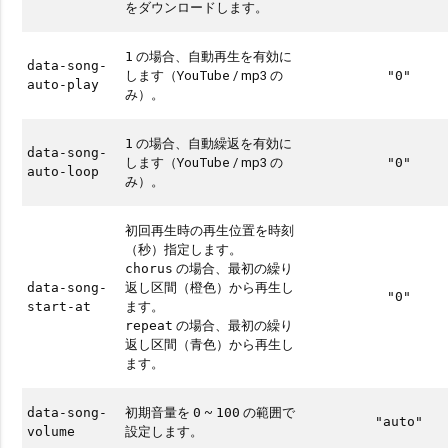
をダウンロードします。
の場合、自動再生を有効に
1
data-song-
します（YouTube / mp3 の
"0"
auto-play
み）。
の場合、自動繰返を有効に
1
data-song-
します（YouTube / mp3 の
"0"
auto-loop
み）。
初回再生時の再生位置を時刻
（秒）指定します。
の場合、最初の繰り
chorus
返し区間（橙色）から再生し
data-song-
"0"
ます。
start-at
の場合、最初の繰り
repeat
返し区間（青色）から再生し
ます。
初期音量を
~
の範囲で
data-song-
0
100
"auto"
設定します。
volume