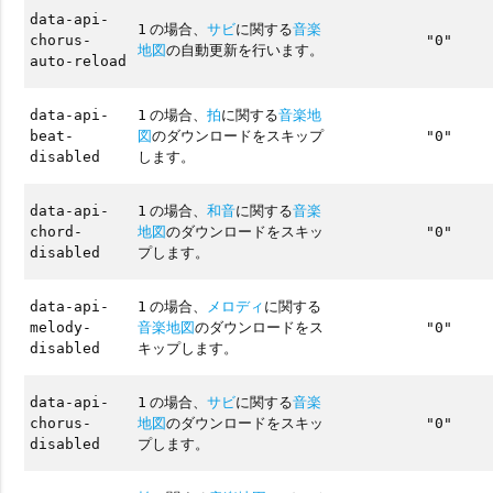
data-api-
の場合、
サビ
に関する
音楽
1
chorus-
"0"
地図
の自動更新を行います。
auto-reload
の場合、
拍
に関する
音楽地
data-api-
1
図
のダウンロードをスキップ
beat-
"0"
します。
disabled
の場合、
和音
に関する
音楽
data-api-
1
地図
のダウンロードをスキッ
chord-
"0"
プします。
disabled
の場合、
メロディ
に関する
data-api-
1
音楽地図
のダウンロードをス
melody-
"0"
キップします。
disabled
の場合、
サビ
に関する
音楽
data-api-
1
地図
のダウンロードをスキッ
chorus-
"0"
プします。
disabled