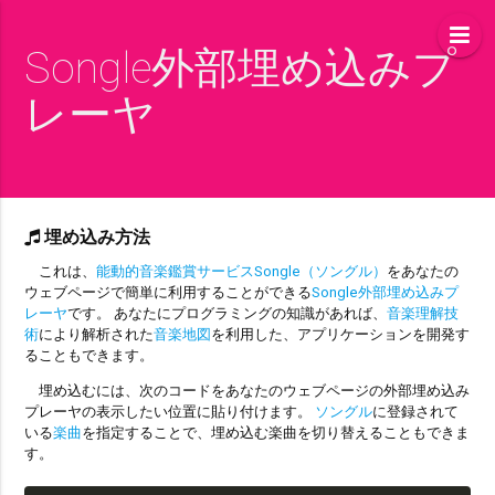
Songle外部埋め込みプ
レーヤ
埋め込み方法
これは、
能動的音楽鑑賞サービスSongle（ソングル）
をあなたの
ウェブページで簡単に利用することができる
Songle外部埋め込みプ
レーヤ
です。 あなたにプログラミングの知識があれば、
音楽理解技
術
により解析された
音楽地図
を利用した、アプリケーションを開発す
ることもできます。
埋め込むには、次のコードをあなたのウェブページの外部埋め込み
プレーヤの表示したい位置に貼り付けます。
ソングル
に登録されて
いる
楽曲
を指定することで、埋め込む楽曲を切り替えることもできま
す。