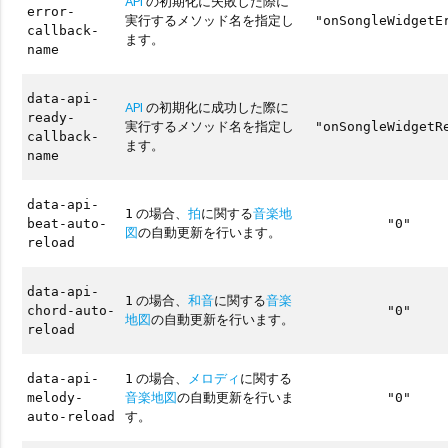
API
の初期化に失敗した際に
error-
実行するメソッド名を指定し
"onSongleWidgetE
callback-
ます。
name
data-api-
API
の初期化に成功した際に
ready-
実行するメソッド名を指定し
"onSongleWidgetR
callback-
ます。
name
data-api-
の場合、
拍
に関する
音楽地
1
beat-auto-
"0"
図
の自動更新を行います。
reload
data-api-
の場合、
和音
に関する
音楽
1
chord-auto-
"0"
地図
の自動更新を行います。
reload
の場合、
メロディ
に関する
data-api-
1
音楽地図
の自動更新を行いま
melody-
"0"
す。
auto-reload