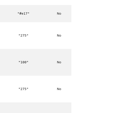
No
"#e17"
No
"275"
No
"100"
No
"275"