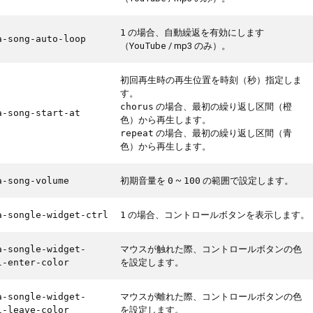
の場合、自動繰返を有効にします
1
a-song-auto-loop
（YouTube / mp3 のみ）。
初回再生時の再生位置を時刻（秒）指定しま
す。
の場合、最初の繰り返し区間（橙
chorus
a-song-start-at
色）から再生します。
の場合、最初の繰り返し区間（青
repeat
色）から再生します。
初期音量を
~
の範囲で設定します。
a-song-volume
0
100
の場合、コントロールボタンを表示します。
a-songle-widget-ctrl
1
マウスが触れた際、コントロールボタンの色
a-songle-widget-
を設定します。
l-enter-color
マウスが離れた際、コントロールボタンの色
a-songle-widget-
を設定します。
l-leave-color