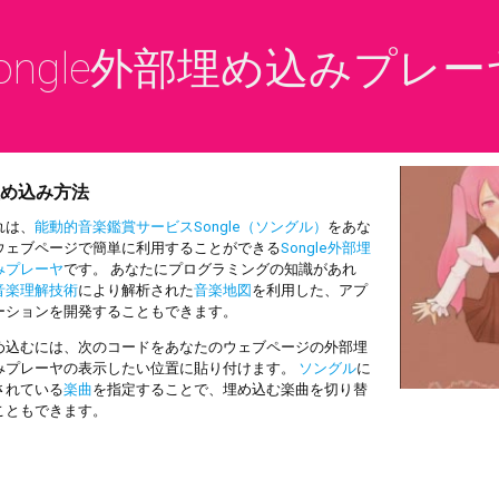
ongle外部埋め込みプレー
め込み方法
は、
能動的音楽鑑賞サービスSongle（ソングル）
をあな
ウェブページで簡単に利用することができる
Songle外部埋
みプレーヤ
です。 あなたにプログラミングの知識があれ
音楽理解技術
により解析された
音楽地図
を利用した、アプ
ーションを開発することもできます。
込むには、次のコードをあなたのウェブページの外部埋
みプレーヤの表示したい位置に貼り付けます。
ソングル
に
されている
楽曲
を指定することで、埋め込む楽曲を切り替
こともできます。