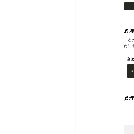
埋
次の
再生
音
<
埋