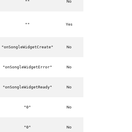
No
""
Yes
""
No
"onSongleWidgetCreate"
No
"onSongleWidgetError"
No
"onSongleWidgetReady"
No
"0"
No
"0"