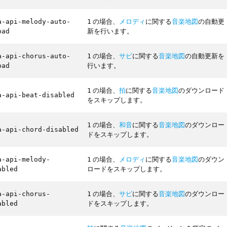
の場合、
メロディ
に関する
音楽地図
の自動更
a-api-melody-auto-
1
新を行います。
oad
の場合、
サビ
に関する
音楽地図
の自動更新を
a-api-chorus-auto-
1
行います。
oad
の場合、
拍
に関する
音楽地図
のダウンロード
1
a-api-beat-disabled
をスキップします。
の場合、
和音
に関する
音楽地図
のダウンロー
1
a-api-chord-disabled
ドをスキップします。
の場合、
メロディ
に関する
音楽地図
のダウン
a-api-melody-
1
ロードをスキップします。
abled
の場合、
サビ
に関する
音楽地図
のダウンロー
a-api-chorus-
1
ドをスキップします。
abled