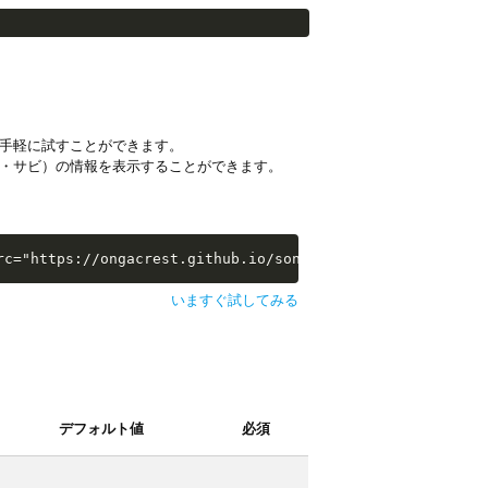
手軽に試すことができます。
・サビ）の情報を表示することができます。
i-examples/extras/sw-extra-stats.js"></script>
rc="https://ongacrest.github.io/songle-widget-api-exampl
いますぐ試してみる
デフォルト値
必須