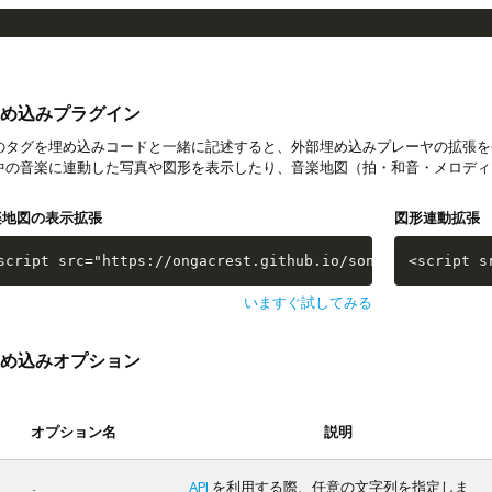
め込みプラグイン
タグを埋め込みコードと一緒に記述すると、外部埋め込みプレーヤの拡張を
中の音楽に連動した写真や図形を表示したり、音楽地図（拍・和音・メロディ
楽地図の表示拡張
図形連動拡張
script src="https://ongacrest.github.io/songle-widget-ap
<script s
いますぐ試してみる
め込みオプション
オプション名
説明
API
を利用する際、任意の文字列を指定しま