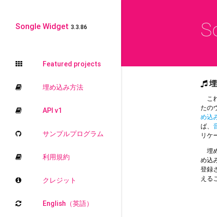
S
Songle Widget
3.3.86
Featured projects
埋
埋め込み方法
これ
たの
API v1
め込
ば、
サンプルプログラム
リケ
埋め
利用規約
め込
登録
える
クレジット
English（英語）