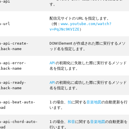
a-api
す。
配信元サイトの URL を指定します。
（例：
a-url
www.youtube.com/watch?
）
v=PqJNc9KVIZE
DOM Element が作成された際に実行するメソ
a-api-create-
ッド名を指定します。
lback-name
API
の初期化に失敗した際に実行するメソッド
a-api-error-
名を指定します。
lback-name
API
の初期化に成功した際に実行するメソッド
a-api-ready-
名を指定します。
lback-name
の場合、
拍
に関する
音楽地図
の自動更新を行
a-api-beat-auto-
1
います。
oad
の場合、
和音
に関する
音楽地図
の自動更新を
a-api-chord-auto-
1
行います。
oad