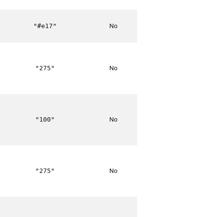
No
"#e17"
No
"275"
No
"100"
No
"275"