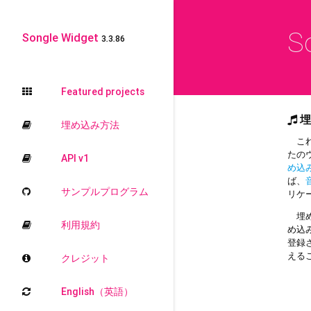
S
Songle Widget
3.3.86
Featured projects
埋
埋め込み方法
これ
たの
API v1
め込
ば、
サンプルプログラム
リケ
埋め
利用規約
め込
登録
える
クレジット
English（英語）