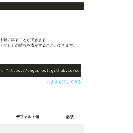
手軽に試すことができます。
・サビ）の情報を表示することができます。
i-examples/extras/sw-extra-stats.js"></script>
rc="https://ongacrest.github.io/songle-widget-api-exampl
いますぐ試してみる
デフォルト値
必須