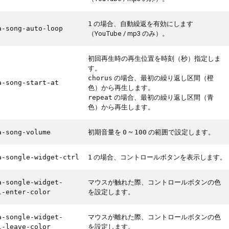
の場合、自動繰返を有効にします
1
a-song-auto-loop
（YouTube / mp3 のみ）。
初回再生時の再生位置を時刻（秒）指定しま
す。
の場合、最初の繰り返し区間（橙
chorus
a-song-start-at
色）から再生します。
の場合、最初の繰り返し区間（青
repeat
色）から再生します。
初期音量を
~
の範囲で設定します。
a-song-volume
0
100
の場合、コントロールボタンを表示します。
a-songle-widget-ctrl
1
マウスが触れた際、コントロールボタンの色
a-songle-widget-
を設定します。
l-enter-color
マウスが離れた際、コントロールボタンの色
a-songle-widget-
を設定します。
l-leave-color