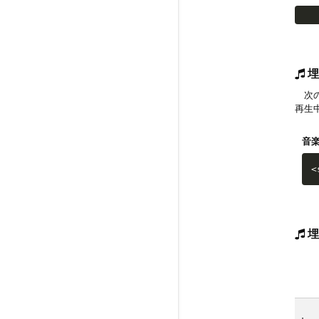
埋
次の
再生
音
<
埋