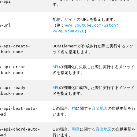
a-api
す。
配信元サイトの URL を指定します。
（例：
a-url
www.youtube.com/watch?
）
v=PqJNc9KVIZE
DOM Element が作成された際に実行するメソ
a-api-create-
ッド名を指定します。
lback-name
API
の初期化に失敗した際に実行するメソッド
a-api-error-
名を指定します。
lback-name
API
の初期化に成功した際に実行するメソッド
a-api-ready-
名を指定します。
lback-name
の場合、
拍
に関する
音楽地図
の自動更新を行
a-api-beat-auto-
1
います。
oad
の場合、
和音
に関する
音楽地図
の自動更新を
a-api-chord-auto-
1
行います。
oad