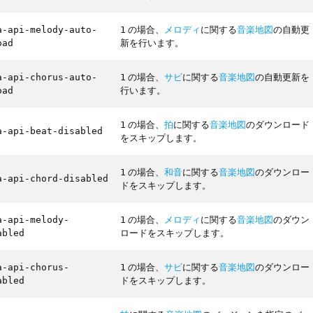
の場合、
メロディ
に関する
音楽地図
の自動更
a-api-melody-auto-
1
新を行います。
oad
の場合、
サビ
に関する
音楽地図
の自動更新を
a-api-chorus-auto-
1
行います。
oad
の場合、
拍
に関する
音楽地図
のダウンロード
1
a-api-beat-disabled
をスキップします。
の場合、
和音
に関する
音楽地図
のダウンロー
1
a-api-chord-disabled
ドをスキップします。
の場合、
メロディ
に関する
音楽地図
のダウン
a-api-melody-
1
ロードをスキップします。
abled
の場合、
サビ
に関する
音楽地図
のダウンロー
a-api-chorus-
1
ドをスキップします。
abled