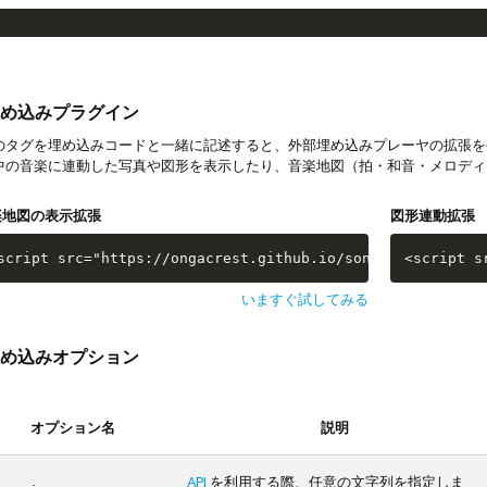
め込みプラグイン
タグを埋め込みコードと一緒に記述すると、外部埋め込みプレーヤの拡張を
中の音楽に連動した写真や図形を表示したり、音楽地図（拍・和音・メロディ
楽地図の表示拡張
図形連動拡張
script src="https://ongacrest.github.io/songle-widget-ap
<script s
いますぐ試してみる
め込みオプション
オプション名
説明
API
を利用する際、任意の文字列を指定しま