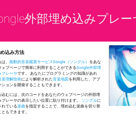
ongle外部埋め込みプレー
め込み方法
は、
能動的音楽鑑賞サービスSongle（ソングル）
をあな
ウェブページで簡単に利用することができる
Songle外部埋
みプレーヤ
です。 あなたにプログラミングの知識があれ
音楽理解技術
により解析された
音楽地図
を利用した、アプ
ーションを開発することもできます。
込むには、次のコードをあなたのウェブページの外部埋
みプレーヤの表示したい位置に貼り付けます。
ソングル
に
されている
楽曲
を指定することで、埋め込む楽曲を切り替
こともできます。