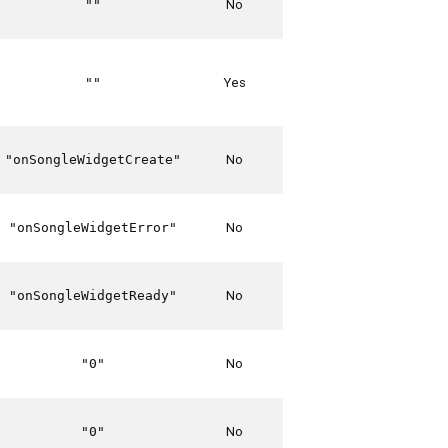
No
""
Yes
""
No
"onSongleWidgetCreate"
No
"onSongleWidgetError"
No
"onSongleWidgetReady"
No
"0"
No
"0"