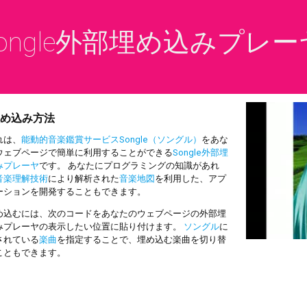
ongle外部埋め込みプレー
め込み方法
は、
能動的音楽鑑賞サービスSongle（ソングル）
をあな
ウェブページで簡単に利用することができる
Songle外部埋
みプレーヤ
です。 あなたにプログラミングの知識があれ
音楽理解技術
により解析された
音楽地図
を利用した、アプ
ーションを開発することもできます。
込むには、次のコードをあなたのウェブページの外部埋
みプレーヤの表示したい位置に貼り付けます。
ソングル
に
されている
楽曲
を指定することで、埋め込む楽曲を切り替
こともできます。