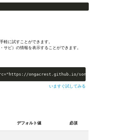
手軽に試すことができます。
・サビ）の情報を表示することができます。
i-examples/extras/sw-extra-stats.js"></script>
rc="https://ongacrest.github.io/songle-widget-api-exampl
いますぐ試してみる
デフォルト値
必須