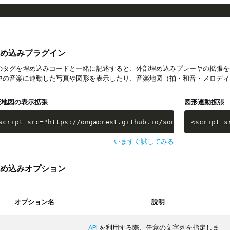
め込みプラグイン
タグを埋め込みコードと一緒に記述すると、外部埋め込みプレーヤの拡張を
中の音楽に連動した写真や図形を表示したり、音楽地図（拍・和音・メロディ
楽地図の表示拡張
図形連動拡張
script src="https://ongacrest.github.io/songle-widget-ap
<script s
いますぐ試してみる
め込みオプション
オプション名
説明
API
を利用する際、任意の文字列を指定しま