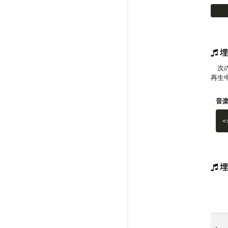
埋
次の
再生
音
<
埋