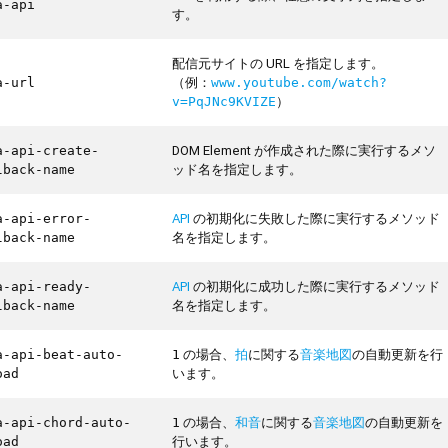
a-api
す。
配信元サイトの URL を指定します。
（例：
a-url
www.youtube.com/watch?
）
v=PqJNc9KVIZE
DOM Element が作成された際に実行するメソ
a-api-create-
ッド名を指定します。
lback-name
API
の初期化に失敗した際に実行するメソッド
a-api-error-
名を指定します。
lback-name
API
の初期化に成功した際に実行するメソッド
a-api-ready-
名を指定します。
lback-name
の場合、
拍
に関する
音楽地図
の自動更新を行
a-api-beat-auto-
1
います。
oad
の場合、
和音
に関する
音楽地図
の自動更新を
a-api-chord-auto-
1
行います。
oad