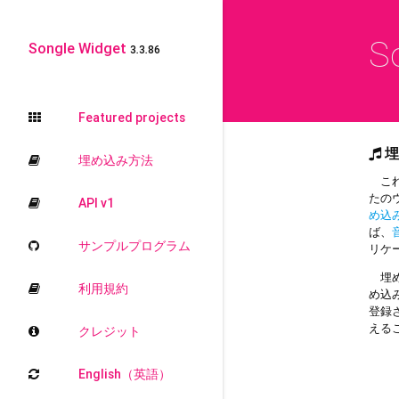
S
Songle Widget
3.3.86
Featured projects
埋
埋め込み方法
これ
たの
API v1
め込
ば、
サンプルプログラム
リケ
埋め
利用規約
め込
登録
える
クレジット
English（英語）