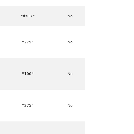
No
"#e17"
No
"275"
No
"100"
No
"275"