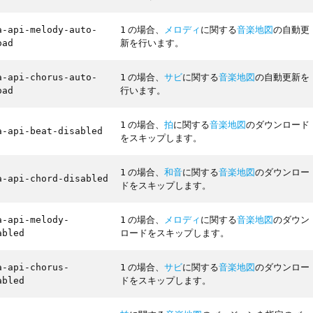
の場合、
メロディ
に関する
音楽地図
の自動更
a-api-melody-auto-
1
新を行います。
oad
の場合、
サビ
に関する
音楽地図
の自動更新を
a-api-chorus-auto-
1
行います。
oad
の場合、
拍
に関する
音楽地図
のダウンロード
1
a-api-beat-disabled
をスキップします。
の場合、
和音
に関する
音楽地図
のダウンロー
1
a-api-chord-disabled
ドをスキップします。
の場合、
メロディ
に関する
音楽地図
のダウン
a-api-melody-
1
ロードをスキップします。
abled
の場合、
サビ
に関する
音楽地図
のダウンロー
a-api-chorus-
1
ドをスキップします。
abled