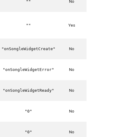
No
""
Yes
""
No
"onSongleWidgetCreate"
No
"onSongleWidgetError"
No
"onSongleWidgetReady"
No
"0"
No
"0"