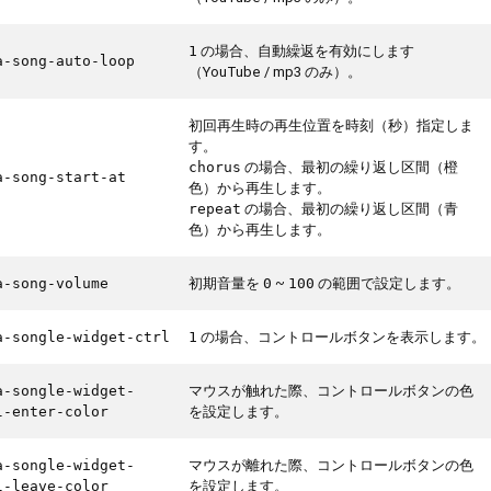
の場合、自動繰返を有効にします
1
a-song-auto-loop
（YouTube / mp3 のみ）。
初回再生時の再生位置を時刻（秒）指定しま
す。
の場合、最初の繰り返し区間（橙
chorus
a-song-start-at
色）から再生します。
の場合、最初の繰り返し区間（青
repeat
色）から再生します。
初期音量を
~
の範囲で設定します。
a-song-volume
0
100
の場合、コントロールボタンを表示します。
a-songle-widget-ctrl
1
マウスが触れた際、コントロールボタンの色
a-songle-widget-
を設定します。
l-enter-color
マウスが離れた際、コントロールボタンの色
a-songle-widget-
を設定します。
l-leave-color