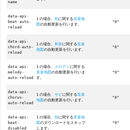
name
data-api-
の場合、
拍
に関する
音楽地
1
beat-auto-
"0"
図
の自動更新を行います。
reload
data-api-
の場合、
和音
に関する
音楽
1
chord-auto-
"0"
地図
の自動更新を行います。
reload
の場合、
メロディ
に関する
data-api-
1
音楽地図
の自動更新を行いま
melody-
"0"
す。
auto-reload
data-api-
の場合、
サビ
に関する
音楽
1
chorus-
"0"
地図
の自動更新を行います。
auto-reload
の場合、
拍
に関する
音楽地
data-api-
1
図
のダウンロードをスキップ
beat-
"0"
します。
disabled