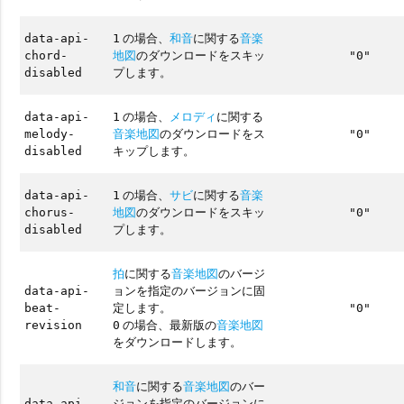
の場合、
和音
に関する
音楽
data-api-
1
地図
のダウンロードをスキッ
chord-
"0"
プします。
disabled
の場合、
メロディ
に関する
data-api-
1
音楽地図
のダウンロードをス
melody-
"0"
キップします。
disabled
の場合、
サビ
に関する
音楽
data-api-
1
地図
のダウンロードをスキッ
chorus-
"0"
プします。
disabled
拍
に関する
音楽地図
のバージ
ョンを指定のバージョンに固
data-api-
定します。
beat-
"0"
の場合、最新版の
音楽地図
revision
0
をダウンロードします。
和音
に関する
音楽地図
のバー
ジョンを指定のバージョンに
data-api-