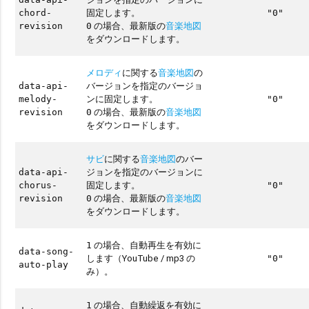
固定します。
chord-
"0"
の場合、最新版の
音楽地図
revision
0
をダウンロードします。
メロディ
に関する
音楽地図
の
バージョンを指定のバージョ
data-api-
ンに固定します。
melody-
"0"
の場合、最新版の
音楽地図
revision
0
をダウンロードします。
サビ
に関する
音楽地図
のバー
ジョンを指定のバージョンに
data-api-
固定します。
chorus-
"0"
の場合、最新版の
音楽地図
revision
0
をダウンロードします。
の場合、自動再生を有効に
1
data-song-
します（YouTube / mp3 の
"0"
auto-play
み）。
の場合、自動繰返を有効に
1