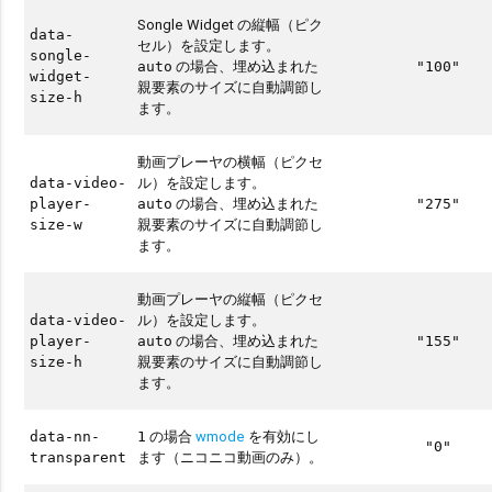
Songle Widget の縦幅（ピク
data-
セル）を設定します。
songle-
の場合、埋め込まれた
auto
"100"
widget-
親要素のサイズに自動調節し
size-h
ます。
動画プレーヤの横幅（ピクセ
ル）を設定します。
data-video-
の場合、埋め込まれた
player-
auto
"275"
親要素のサイズに自動調節し
size-w
ます。
動画プレーヤの縦幅（ピクセ
ル）を設定します。
data-video-
の場合、埋め込まれた
player-
auto
"155"
親要素のサイズに自動調節し
size-h
ます。
の場合
wmode
を有効にし
data-nn-
1
"0"
ます（ニコニコ動画のみ）。
transparent