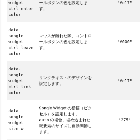
ールボタンの色を設定しま
widget-
"#e17"
す。
ctrl-enter-
color
data-
マウスが離れた際、コントロ
songle-
ールボタンの色を設定しま
widget-
"#000"
す。
ctrl-leave-
color
data-
songle-
リンクテキストのデザインを
widget-
"#e17"
設定します。
ctrl-link-
color
Songle Widget の横幅（ピク
data-
セル）を設定します。
songle-
の場合、埋め込まれた
auto
"275"
widget-
親要素のサイズに自動調節し
size-w
ます。