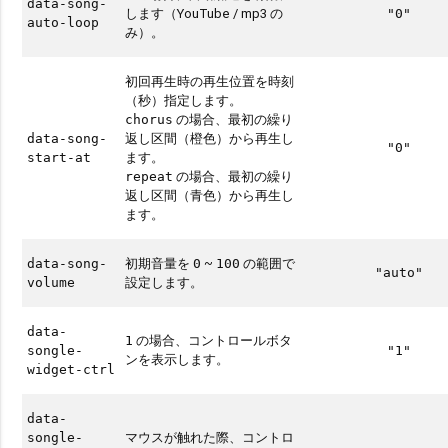
data-song-
します（YouTube / mp3 の
"0"
auto-loop
み）。
初回再生時の再生位置を時刻
（秒）指定します。
の場合、最初の繰り
chorus
返し区間（橙色）から再生し
data-song-
"0"
ます。
start-at
の場合、最初の繰り
repeat
返し区間（青色）から再生し
ます。
初期音量を
~
の範囲で
data-song-
0
100
"auto"
設定します。
volume
data-
の場合、コントロールボタ
1
songle-
"1"
ンを表示します。
widget-ctrl
data-
マウスが触れた際、コントロ
songle-