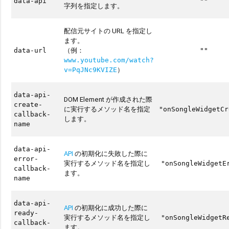
data-api
""
字列を指定します。
配信元サイトの URL を指定し
ます。
（例：
data-url
""
www.youtube.com/watch?
）
v=PqJNc9KVIZE
data-api-
DOM Element が作成された際
create-
に実行するメソッド名を指定
"onSongleWidgetCr
callback-
します。
name
data-api-
API
の初期化に失敗した際に
error-
実行するメソッド名を指定し
"onSongleWidgetE
callback-
ます。
name
data-api-
API
の初期化に成功した際に
ready-
実行するメソッド名を指定し
"onSongleWidgetR
callback-
ます。