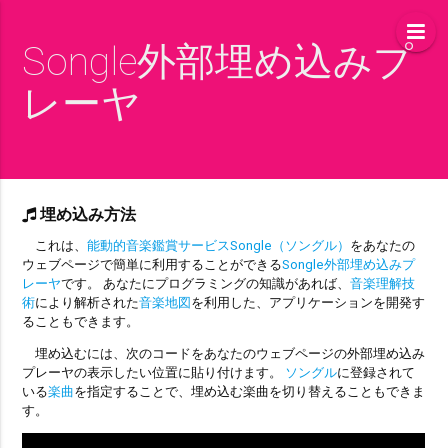
Songle外部埋め込みプ
レーヤ
埋め込み方法
これは、
能動的音楽鑑賞サービスSongle（ソングル）
をあなたの
ウェブページで簡単に利用することができる
Songle外部埋め込みプ
レーヤ
です。 あなたにプログラミングの知識があれば、
音楽理解技
術
により解析された
音楽地図
を利用した、アプリケーションを開発す
ることもできます。
埋め込むには、次のコードをあなたのウェブページの外部埋め込み
プレーヤの表示したい位置に貼り付けます。
ソングル
に登録されて
いる
楽曲
を指定することで、埋め込む楽曲を切り替えることもできま
す。