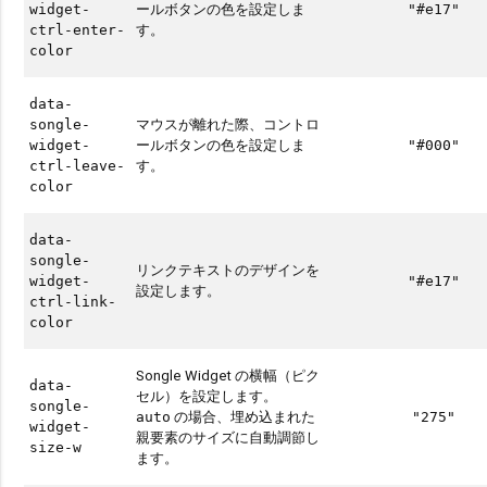
ールボタンの色を設定しま
widget-
"#e17"
す。
ctrl-enter-
color
data-
マウスが離れた際、コントロ
songle-
ールボタンの色を設定しま
widget-
"#000"
す。
ctrl-leave-
color
data-
songle-
リンクテキストのデザインを
widget-
"#e17"
設定します。
ctrl-link-
color
Songle Widget の横幅（ピク
data-
セル）を設定します。
songle-
の場合、埋め込まれた
auto
"275"
widget-
親要素のサイズに自動調節し
size-w
ます。