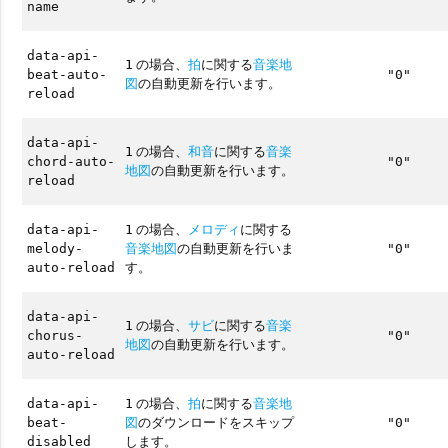
name
data-api-
の場合、
拍
に関する
音楽地
1
beat-auto-
"0"
図
の自動更新を行います。
reload
data-api-
の場合、
和音
に関する
音楽
1
chord-auto-
"0"
地図
の自動更新を行います。
reload
の場合、
メロディ
に関する
data-api-
1
音楽地図
の自動更新を行いま
melody-
"0"
す。
auto-reload
data-api-
の場合、
サビ
に関する
音楽
1
chorus-
"0"
地図
の自動更新を行います。
auto-reload
の場合、
拍
に関する
音楽地
data-api-
1
図
のダウンロードをスキップ
beat-
"0"
します。
disabled