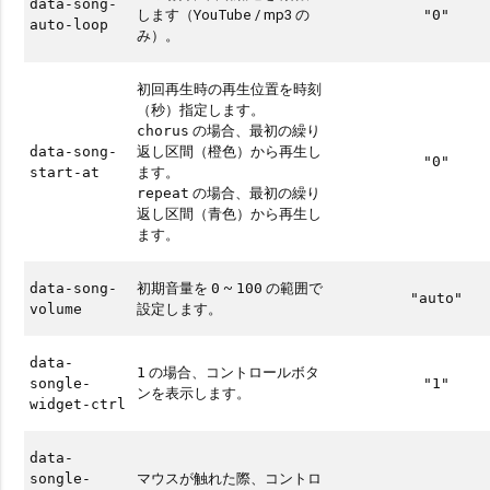
data-song-
します（YouTube / mp3 の
"0"
auto-loop
み）。
初回再生時の再生位置を時刻
（秒）指定します。
の場合、最初の繰り
chorus
返し区間（橙色）から再生し
data-song-
"0"
ます。
start-at
の場合、最初の繰り
repeat
返し区間（青色）から再生し
ます。
初期音量を
~
の範囲で
data-song-
0
100
"auto"
設定します。
volume
data-
の場合、コントロールボタ
1
songle-
"1"
ンを表示します。
widget-ctrl
data-
マウスが触れた際、コントロ
songle-