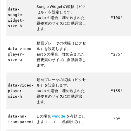
Songle Widget の縦幅（ピク
data-
セル）を設定します。
songle-
の場合、埋め込まれた
auto
"100"
widget-
親要素のサイズに自動調節し
size-h
ます。
動画プレーヤの横幅（ピクセ
ル）を設定します。
data-video-
の場合、埋め込まれた
player-
auto
"275"
親要素のサイズに自動調節し
size-w
ます。
動画プレーヤの縦幅（ピクセ
ル）を設定します。
data-video-
の場合、埋め込まれた
player-
auto
"155"
親要素のサイズに自動調節し
size-h
ます。
の場合
wmode
を有効にし
data-nn-
1
"0"
ます（ニコニコ動画のみ）。
transparent