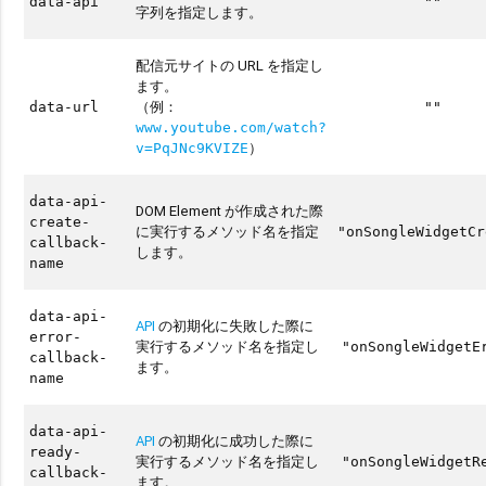
data-api
""
字列を指定します。
配信元サイトの URL を指定し
ます。
（例：
data-url
""
www.youtube.com/watch?
）
v=PqJNc9KVIZE
data-api-
DOM Element が作成された際
create-
に実行するメソッド名を指定
"onSongleWidgetCr
callback-
します。
name
data-api-
API
の初期化に失敗した際に
error-
実行するメソッド名を指定し
"onSongleWidgetE
callback-
ます。
name
data-api-
API
の初期化に成功した際に
ready-
実行するメソッド名を指定し
"onSongleWidgetR
callback-
ます。