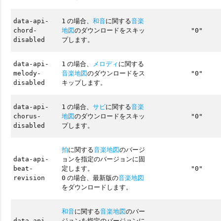
の場合、
和音
に関する
音楽
data-api-
1
地図
のダウンロードをスキッ
chord-
"0"
プします。
disabled
の場合、
メロディ
に関する
data-api-
1
音楽地図
のダウンロードをス
melody-
"0"
キップします。
disabled
の場合、
サビ
に関する
音楽
data-api-
1
地図
のダウンロードをスキッ
chorus-
"0"
プします。
disabled
拍
に関する
音楽地図
のバージ
ョンを指定のバージョンに固
data-api-
定します。
beat-
"0"
の場合、最新版の
音楽地図
revision
0
をダウンロードします。
和音
に関する
音楽地図
のバー
ジョンを指定のバージョンに
data-api-