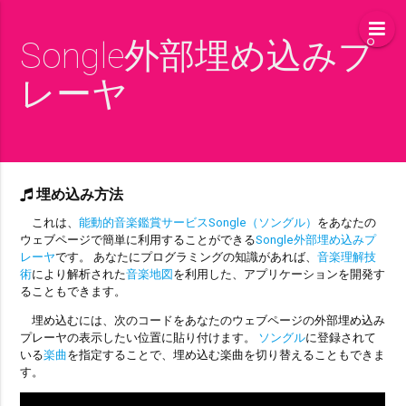
Songle外部埋め込みプ
レーヤ
埋め込み方法
これは、
能動的音楽鑑賞サービスSongle（ソングル）
をあなたの
ウェブページで簡単に利用することができる
Songle外部埋め込みプ
レーヤ
です。 あなたにプログラミングの知識があれば、
音楽理解技
術
により解析された
音楽地図
を利用した、アプリケーションを開発す
ることもできます。
埋め込むには、次のコードをあなたのウェブページの外部埋め込み
プレーヤの表示したい位置に貼り付けます。
ソングル
に登録されて
いる
楽曲
を指定することで、埋め込む楽曲を切り替えることもできま
す。