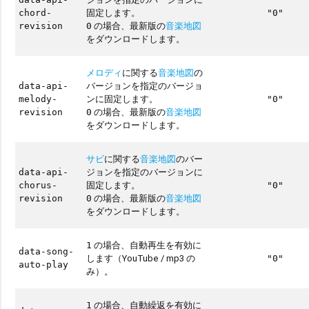
固定します。
chord-
"0"
の場合、最新版の
音楽地図
revision
0
をダウンロードします。
メロディ
に関する
音楽地図
の
バージョンを指定のバージョ
data-api-
ンに固定します。
melody-
"0"
の場合、最新版の
音楽地図
revision
0
をダウンロードします。
サビ
に関する
音楽地図
のバー
ジョンを指定のバージョンに
data-api-
固定します。
chorus-
"0"
の場合、最新版の
音楽地図
revision
0
をダウンロードします。
の場合、自動再生を有効に
1
data-song-
します（YouTube / mp3 の
"0"
auto-play
み）。
の場合、自動繰返を有効に
1