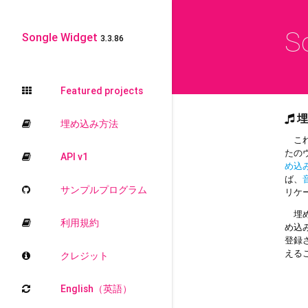
S
Songle Widget
3.3.86
Featured projects
埋
埋め込み方法
これ
たの
API v1
め込
ば、
サンプルプログラム
リケ
埋め
利用規約
め込
登録
える
クレジット
English（英語）