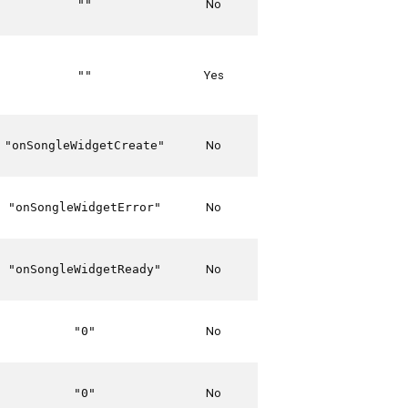
No
""
Yes
""
No
"onSongleWidgetCreate"
No
"onSongleWidgetError"
No
"onSongleWidgetReady"
No
"0"
No
"0"