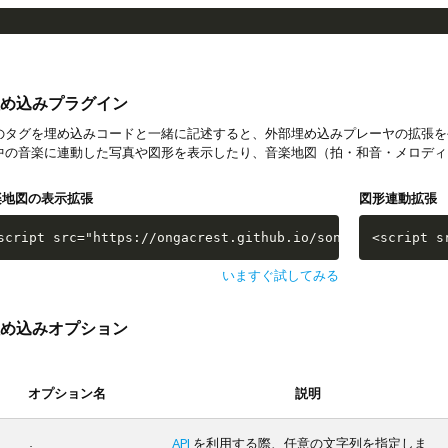
め込みプラグイン
タグを埋め込みコードと一緒に記述すると、外部埋め込みプレーヤの拡張を
中の音楽に連動した写真や図形を表示したり、音楽地図（拍・和音・メロディ
楽地図の表示拡張
図形連動拡張
script src="https://ongacrest.github.io/songle-widget-ap
<script s
いますぐ試してみる
め込みオプション
オプション名
説明
API
を利用する際、任意の文字列を指定しま