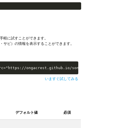
手軽に試すことができます。
・サビ）の情報を表示することができます。
i-examples/extras/sw-extra-stats.js"></script>
rc="https://ongacrest.github.io/songle-widget-api-exampl
いますぐ試してみる
デフォルト値
必須