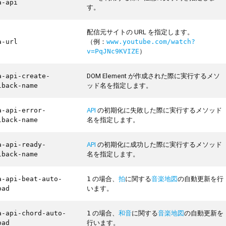
a-api
す。
配信元サイトの URL を指定します。
（例：
a-url
www.youtube.com/watch?
）
v=PqJNc9KVIZE
DOM Element が作成された際に実行するメソ
a-api-create-
ッド名を指定します。
lback-name
API
の初期化に失敗した際に実行するメソッド
a-api-error-
名を指定します。
lback-name
API
の初期化に成功した際に実行するメソッド
a-api-ready-
名を指定します。
lback-name
の場合、
拍
に関する
音楽地図
の自動更新を行
a-api-beat-auto-
1
います。
oad
の場合、
和音
に関する
音楽地図
の自動更新を
a-api-chord-auto-
1
行います。
oad