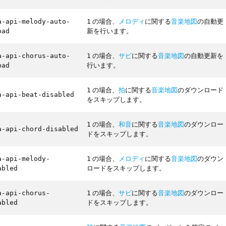
の場合、
メロディ
に関する
音楽地図
の自動更
a-api-melody-auto-
1
新を行います。
oad
の場合、
サビ
に関する
音楽地図
の自動更新を
a-api-chorus-auto-
1
行います。
oad
の場合、
拍
に関する
音楽地図
のダウンロード
1
a-api-beat-disabled
をスキップします。
の場合、
和音
に関する
音楽地図
のダウンロー
1
a-api-chord-disabled
ドをスキップします。
の場合、
メロディ
に関する
音楽地図
のダウン
a-api-melody-
1
ロードをスキップします。
abled
の場合、
サビ
に関する
音楽地図
のダウンロー
a-api-chorus-
1
ドをスキップします。
abled