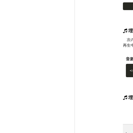
埋
次の
再生
音
<
埋