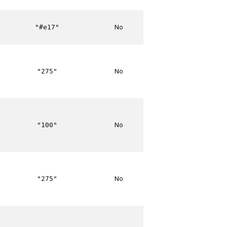
No
"#e17"
No
"275"
No
"100"
No
"275"