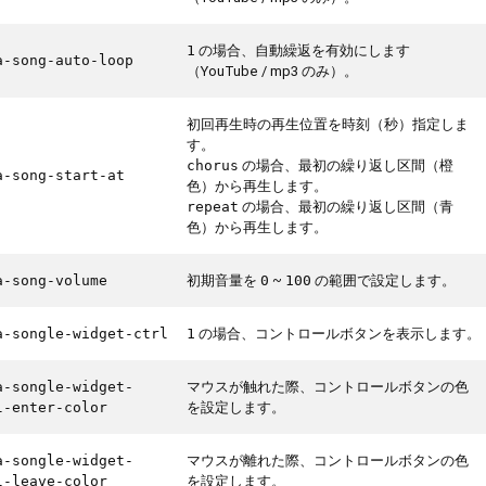
の場合、自動繰返を有効にします
1
a-song-auto-loop
（YouTube / mp3 のみ）。
初回再生時の再生位置を時刻（秒）指定しま
す。
の場合、最初の繰り返し区間（橙
chorus
a-song-start-at
色）から再生します。
の場合、最初の繰り返し区間（青
repeat
色）から再生します。
初期音量を
~
の範囲で設定します。
a-song-volume
0
100
の場合、コントロールボタンを表示します。
a-songle-widget-ctrl
1
マウスが触れた際、コントロールボタンの色
a-songle-widget-
を設定します。
l-enter-color
マウスが離れた際、コントロールボタンの色
a-songle-widget-
を設定します。
l-leave-color