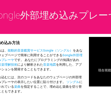
ongle外部埋め込みプレー
め込み方法
は、
能動的音楽鑑賞サービスSongle（ソングル）
をあな
ウェブページで簡単に利用することができる
Songle外部埋
みプレーヤ
です。 あなたにプログラミングの知識があれ
音楽理解技術
により解析された
音楽地図
を利用した、アプ
ーションを開発することもできます。
込むには、次のコードをあなたのウェブページの外部埋
みプレーヤの表示したい位置に貼り付けます。
ソングル
に
されている
楽曲
を指定することで、埋め込む楽曲を切り替
こともできます。