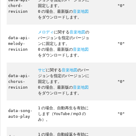
固定します。
chord-
"0"
の場合、最新版の
音楽地図
revision
0
をダウンロードします。
メロディ
に関する
音楽地図
の
バージョンを指定のバージョ
data-api-
ンに固定します。
melody-
"0"
の場合、最新版の
音楽地図
revision
0
をダウンロードします。
サビ
に関する
音楽地図
のバー
ジョンを指定のバージョンに
data-api-
固定します。
chorus-
"0"
の場合、最新版の
音楽地図
revision
0
をダウンロードします。
の場合、自動再生を有効に
1
data-song-
します（YouTube / mp3 の
"0"
auto-play
み）。
の場合、自動繰返を有効に
1