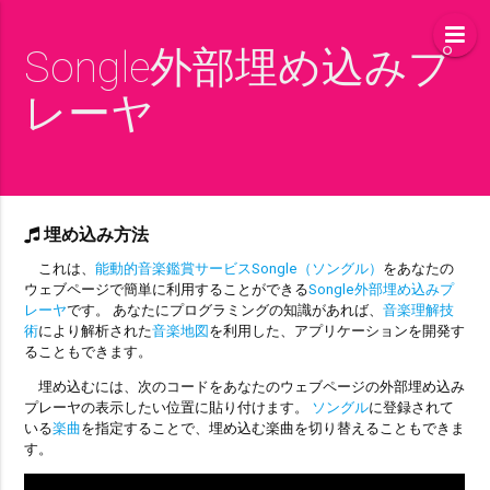
Songle外部埋め込みプ
レーヤ
埋め込み方法
これは、
能動的音楽鑑賞サービスSongle（ソングル）
をあなたの
ウェブページで簡単に利用することができる
Songle外部埋め込みプ
レーヤ
です。 あなたにプログラミングの知識があれば、
音楽理解技
術
により解析された
音楽地図
を利用した、アプリケーションを開発す
ることもできます。
埋め込むには、次のコードをあなたのウェブページの外部埋め込み
プレーヤの表示したい位置に貼り付けます。
ソングル
に登録されて
いる
楽曲
を指定することで、埋め込む楽曲を切り替えることもできま
す。