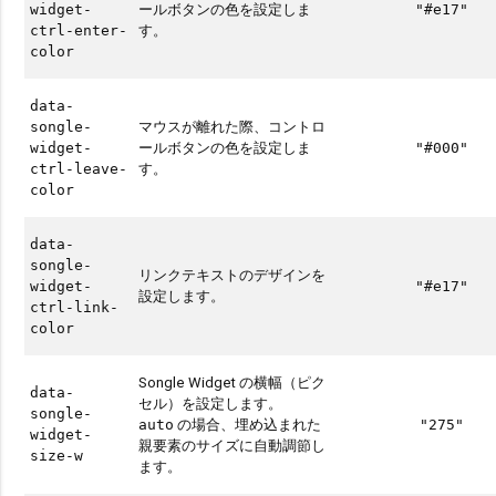
ールボタンの色を設定しま
widget-
"#e17"
す。
ctrl-enter-
color
data-
マウスが離れた際、コントロ
songle-
ールボタンの色を設定しま
widget-
"#000"
す。
ctrl-leave-
color
data-
songle-
リンクテキストのデザインを
widget-
"#e17"
設定します。
ctrl-link-
color
Songle Widget の横幅（ピク
data-
セル）を設定します。
songle-
の場合、埋め込まれた
auto
"275"
widget-
親要素のサイズに自動調節し
size-w
ます。