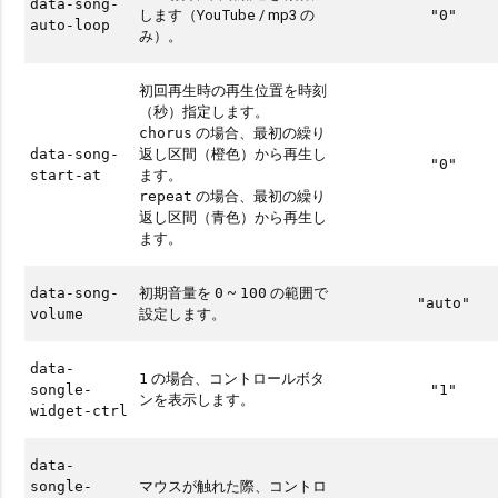
data-song-
します（YouTube / mp3 の
"0"
auto-loop
み）。
初回再生時の再生位置を時刻
（秒）指定します。
の場合、最初の繰り
chorus
返し区間（橙色）から再生し
data-song-
"0"
ます。
start-at
の場合、最初の繰り
repeat
返し区間（青色）から再生し
ます。
初期音量を
~
の範囲で
data-song-
0
100
"auto"
設定します。
volume
data-
の場合、コントロールボタ
1
songle-
"1"
ンを表示します。
widget-ctrl
data-
マウスが触れた際、コントロ
songle-