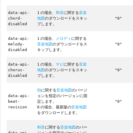
の場合、
和音
に関する
音楽
data-api-
1
地図
のダウンロードをスキッ
chord-
"0"
プします。
disabled
の場合、
メロディ
に関する
data-api-
1
音楽地図
のダウンロードをス
melody-
"0"
キップします。
disabled
の場合、
サビ
に関する
音楽
data-api-
1
地図
のダウンロードをスキッ
chorus-
"0"
プします。
disabled
拍
に関する
音楽地図
のバージ
ョンを指定のバージョンに固
data-api-
定します。
beat-
"0"
の場合、最新版の
音楽地図
revision
0
をダウンロードします。
和音
に関する
音楽地図
のバー
ジョンを指定のバージョンに
data-api-