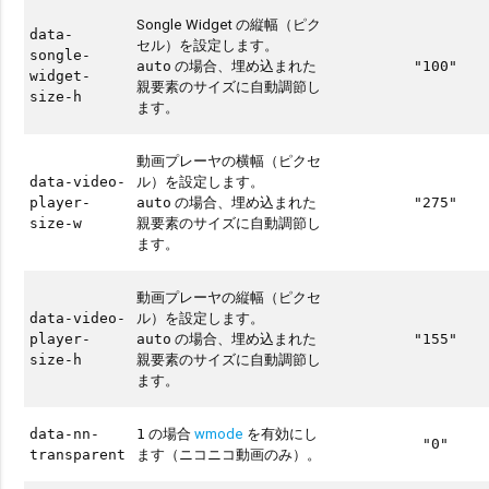
Songle Widget の縦幅（ピク
data-
セル）を設定します。
songle-
の場合、埋め込まれた
auto
"100"
widget-
親要素のサイズに自動調節し
size-h
ます。
動画プレーヤの横幅（ピクセ
ル）を設定します。
data-video-
の場合、埋め込まれた
player-
auto
"275"
親要素のサイズに自動調節し
size-w
ます。
動画プレーヤの縦幅（ピクセ
ル）を設定します。
data-video-
の場合、埋め込まれた
player-
auto
"155"
親要素のサイズに自動調節し
size-h
ます。
の場合
wmode
を有効にし
data-nn-
1
"0"
ます（ニコニコ動画のみ）。
transparent