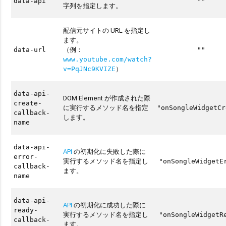
data-api
""
字列を指定します。
配信元サイトの URL を指定し
ます。
（例：
data-url
""
www.youtube.com/watch?
）
v=PqJNc9KVIZE
data-api-
DOM Element が作成された際
create-
に実行するメソッド名を指定
"onSongleWidgetCr
callback-
します。
name
data-api-
API
の初期化に失敗した際に
error-
実行するメソッド名を指定し
"onSongleWidgetE
callback-
ます。
name
data-api-
API
の初期化に成功した際に
ready-
実行するメソッド名を指定し
"onSongleWidgetR
callback-
ます。