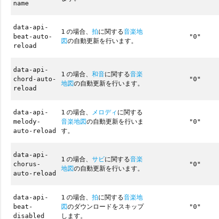
name
data-api-
の場合、
拍
に関する
音楽地
1
beat-auto-
"0"
図
の自動更新を行います。
reload
data-api-
の場合、
和音
に関する
音楽
1
chord-auto-
"0"
地図
の自動更新を行います。
reload
の場合、
メロディ
に関する
data-api-
1
音楽地図
の自動更新を行いま
melody-
"0"
す。
auto-reload
data-api-
の場合、
サビ
に関する
音楽
1
chorus-
"0"
地図
の自動更新を行います。
auto-reload
の場合、
拍
に関する
音楽地
data-api-
1
図
のダウンロードをスキップ
beat-
"0"
します。
disabled