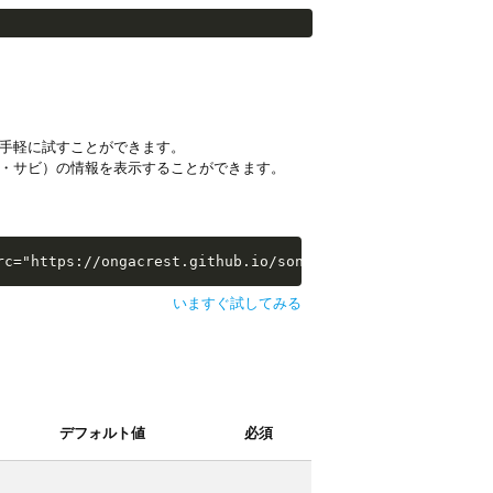
手軽に試すことができます。
・サビ）の情報を表示することができます。
i-examples/extras/sw-extra-stats.js"></script>
rc="https://ongacrest.github.io/songle-widget-api-exampl
いますぐ試してみる
デフォルト値
必須