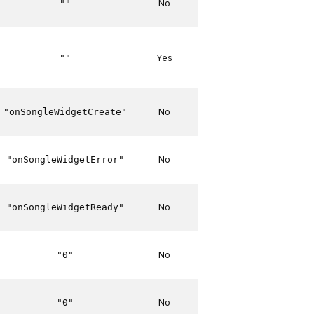
No
""
Yes
""
No
"onSongleWidgetCreate"
No
"onSongleWidgetError"
No
"onSongleWidgetReady"
No
"0"
No
"0"