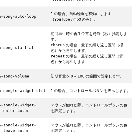
の場合、自動繰返を有効にします
1
a-song-auto-loop
（YouTube / mp3 のみ）。
初回再生時の再生位置を時刻（秒）指定しま
す。
の場合、最初の繰り返し区間（橙
chorus
a-song-start-at
色）から再生します。
の場合、最初の繰り返し区間（青
repeat
色）から再生します。
初期音量を
~
の範囲で設定します。
a-song-volume
0
100
の場合、コントロールボタンを表示します。
a-songle-widget-ctrl
1
マウスが触れた際、コントロールボタンの色
a-songle-widget-
を設定します。
l-enter-color
マウスが離れた際、コントロールボタンの色
a-songle-widget-
を設定します。
l-leave-color