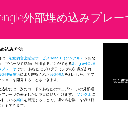
ongle外部埋め込みプレー
め込み方法
は、
能動的音楽鑑賞サービスSongle（ソングル）
をあな
ウェブページで簡単に利用することができる
Songle外部埋
みプレーヤ
です。 あなたにプログラミングの知識があれ
音楽理解技術
により解析された
音楽地図
を利用した、アプ
ーションを開発することもできます。
込むには、次のコードをあなたのウェブページの外部埋
みプレーヤの表示したい位置に貼り付けます。
ソングル
に
されている
楽曲
を指定することで、埋め込む楽曲を切り替
こともできます。