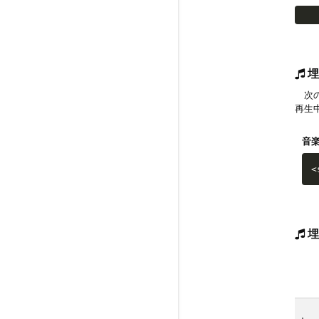
埋
次の
再生
音
<
埋