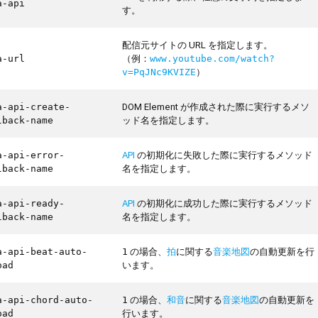
a-api
す。
配信元サイトの URL を指定します。
（例：
a-url
www.youtube.com/watch?
）
v=PqJNc9KVIZE
DOM Element が作成された際に実行するメソ
a-api-create-
ッド名を指定します。
lback-name
API
の初期化に失敗した際に実行するメソッド
a-api-error-
名を指定します。
lback-name
API
の初期化に成功した際に実行するメソッド
a-api-ready-
名を指定します。
lback-name
の場合、
拍
に関する
音楽地図
の自動更新を行
a-api-beat-auto-
1
います。
oad
の場合、
和音
に関する
音楽地図
の自動更新を
a-api-chord-auto-
1
行います。
oad