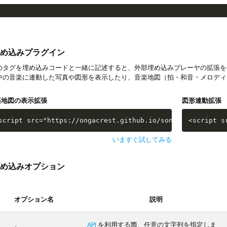
め込みプラグイン
タグを埋め込みコードと一緒に記述すると、外部埋め込みプレーヤの拡張を
中の音楽に連動した写真や図形を表示したり、音楽地図（拍・和音・メロディ
楽地図の表示拡張
図形連動拡張
script src="https://ongacrest.github.io/songle-widget-ap
<script s
いますぐ試してみる
め込みオプション
オプション名
説明
API
を利用する際、任意の文字列を指定しま