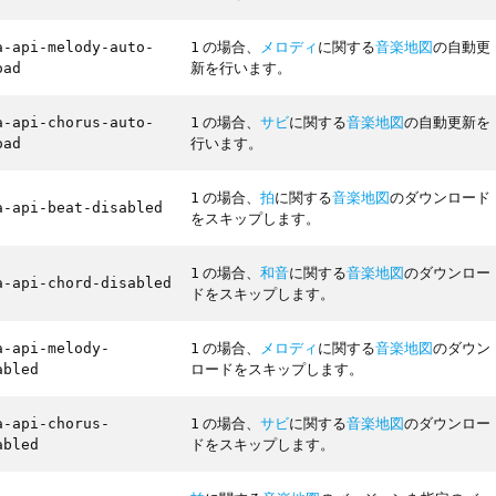
の場合、
メロディ
に関する
音楽地図
の自動更
a-api-melody-auto-
1
新を行います。
oad
の場合、
サビ
に関する
音楽地図
の自動更新を
a-api-chorus-auto-
1
行います。
oad
の場合、
拍
に関する
音楽地図
のダウンロード
1
a-api-beat-disabled
をスキップします。
の場合、
和音
に関する
音楽地図
のダウンロー
1
a-api-chord-disabled
ドをスキップします。
の場合、
メロディ
に関する
音楽地図
のダウン
a-api-melody-
1
ロードをスキップします。
abled
の場合、
サビ
に関する
音楽地図
のダウンロー
a-api-chorus-
1
ドをスキップします。
abled