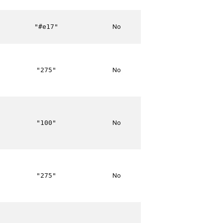
No
"#e17"
No
"275"
No
"100"
No
"275"