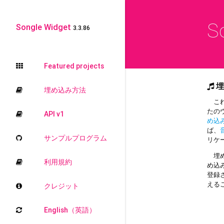
S
Songle Widget
3.3.86
Featured projects
埋
埋め込み方法
これ
たの
API v1
め込
ば、
サンプルプログラム
リケ
埋め
利用規約
め込
登録
える
クレジット
English（英語）