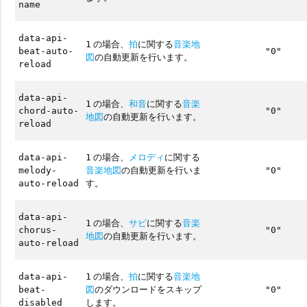
name
data-api-
の場合、
拍
に関する
音楽地
1
beat-auto-
"0"
図
の自動更新を行います。
reload
data-api-
の場合、
和音
に関する
音楽
1
chord-auto-
"0"
地図
の自動更新を行います。
reload
の場合、
メロディ
に関する
data-api-
1
音楽地図
の自動更新を行いま
melody-
"0"
す。
auto-reload
data-api-
の場合、
サビ
に関する
音楽
1
chorus-
"0"
地図
の自動更新を行います。
auto-reload
の場合、
拍
に関する
音楽地
data-api-
1
図
のダウンロードをスキップ
beat-
"0"
します。
disabled