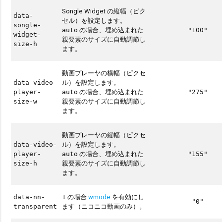
Songle Widget の縦幅（ピク
data-
セル）を設定します。
songle-
の場合、埋め込まれた
auto
"100"
widget-
親要素のサイズに自動調節し
size-h
ます。
動画プレーヤの横幅（ピクセ
ル）を設定します。
data-video-
の場合、埋め込まれた
player-
auto
"275"
親要素のサイズに自動調節し
size-w
ます。
動画プレーヤの縦幅（ピクセ
ル）を設定します。
data-video-
の場合、埋め込まれた
player-
auto
"155"
親要素のサイズに自動調節し
size-h
ます。
の場合
wmode
を有効にし
data-nn-
1
"0"
ます（ニコニコ動画のみ）。
transparent