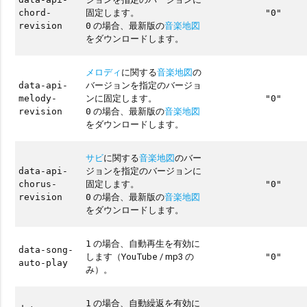
固定します。
chord-
"0"
の場合、最新版の
音楽地図
revision
0
をダウンロードします。
メロディ
に関する
音楽地図
の
バージョンを指定のバージョ
data-api-
ンに固定します。
melody-
"0"
の場合、最新版の
音楽地図
revision
0
をダウンロードします。
サビ
に関する
音楽地図
のバー
ジョンを指定のバージョンに
data-api-
固定します。
chorus-
"0"
の場合、最新版の
音楽地図
revision
0
をダウンロードします。
の場合、自動再生を有効に
1
data-song-
します（YouTube / mp3 の
"0"
auto-play
み）。
の場合、自動繰返を有効に
1