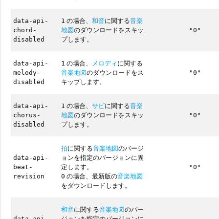
の場合、
和音
に関する
音楽
data-api-
1
地図
のダウンロードをスキッ
chord-
"0"
プします。
disabled
の場合、
メロディ
に関する
data-api-
1
音楽地図
のダウンロードをス
melody-
"0"
キップします。
disabled
の場合、
サビ
に関する
音楽
data-api-
1
地図
のダウンロードをスキッ
chorus-
"0"
プします。
disabled
拍
に関する
音楽地図
のバージ
ョンを指定のバージョンに固
data-api-
定します。
beat-
"0"
の場合、最新版の
音楽地図
revision
0
をダウンロードします。
和音
に関する
音楽地図
のバー
ジョンを指定のバージョンに
data-api-