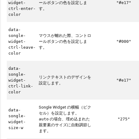
ールボタンの色を設定しま
widget-
"#e17"
す。
ctrl-enter-
color
data-
マウスが離れた際、コントロ
songle-
ールボタンの色を設定しま
widget-
"#000"
す。
ctrl-leave-
color
data-
songle-
リンクテキストのデザインを
widget-
"#e17"
設定します。
ctrl-link-
color
Songle Widget の横幅（ピク
data-
セル）を設定します。
songle-
の場合、埋め込まれた
auto
"275"
widget-
親要素のサイズに自動調節し
size-w
ます。