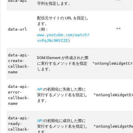
data-api
""
字列を指定します。
配信元サイトの URL を指定し
ます。
（例：
data-url
""
www.youtube.com/watch?
）
v=PqJNc9KVIZE
data-api-
DOM Element が作成された際
create-
に実行するメソッド名を指定
"onSongleWidgetCr
callback-
します。
name
data-api-
API
の初期化に失敗した際に
error-
実行するメソッド名を指定し
"onSongleWidgetE
callback-
ます。
name
data-api-
API
の初期化に成功した際に
ready-
実行するメソッド名を指定し
"onSongleWidgetR
callback-
ます。