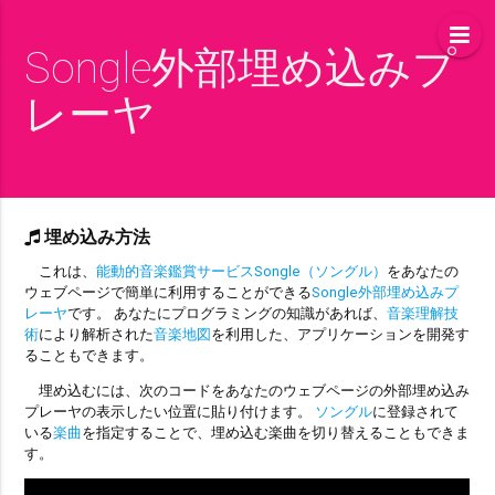
Songle外部埋め込みプ
レーヤ
埋め込み方法
これは、
能動的音楽鑑賞サービスSongle（ソングル）
をあなたの
ウェブページで簡単に利用することができる
Songle外部埋め込みプ
レーヤ
です。 あなたにプログラミングの知識があれば、
音楽理解技
術
により解析された
音楽地図
を利用した、アプリケーションを開発す
ることもできます。
埋め込むには、次のコードをあなたのウェブページの外部埋め込み
プレーヤの表示したい位置に貼り付けます。
ソングル
に登録されて
いる
楽曲
を指定することで、埋め込む楽曲を切り替えることもできま
す。