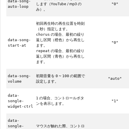
data-song-
します（YouTube / mp3 の
"0"
auto-loop
み）。
初回再生時の再生位置を時刻
（秒）指定します。
の場合、最初の繰り
chorus
返し区間（橙色）から再生し
data-song-
"0"
ます。
start-at
の場合、最初の繰り
repeat
返し区間（青色）から再生し
ます。
初期音量を
~
の範囲で
data-song-
0
100
"auto"
設定します。
volume
data-
の場合、コントロールボタ
1
songle-
"1"
ンを表示します。
widget-ctrl
data-
マウスが触れた際、コントロ
songle-