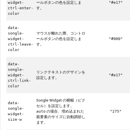
ールボタンの色を設定しま
widget-
"#e17"
す。
ctrl-enter-
color
data-
マウスが離れた際、コントロ
songle-
ールボタンの色を設定しま
widget-
"#000"
す。
ctrl-leave-
color
data-
songle-
リンクテキストのデザインを
widget-
"#e17"
設定します。
ctrl-link-
color
Songle Widget の横幅（ピク
data-
セル）を設定します。
songle-
の場合、埋め込まれた
auto
"275"
widget-
親要素のサイズに自動調節し
size-w
ます。