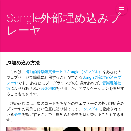
Songle外部埋め込みプ
レーヤ
埋め込み方法
これは、
能動的音楽鑑賞サービスSongle（ソングル）
をあなたの
ウェブページで簡単に利用することができる
Songle外部埋め込みプ
レーヤ
です。 あなたにプログラミングの知識があれば、
音楽理解技
術
により解析された
音楽地図
を利用した、アプリケーションを開発す
ることもできます。
埋め込むには、次のコードをあなたのウェブページの外部埋め込み
プレーヤの表示したい位置に貼り付けます。
ソングル
に登録されて
いる
楽曲
を指定することで、埋め込む楽曲を切り替えることもできま
す。