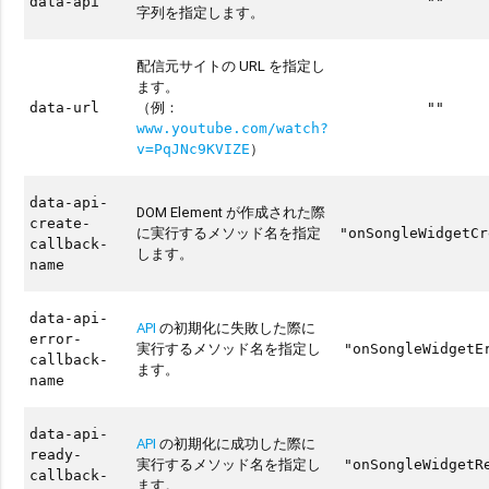
data-api
""
字列を指定します。
配信元サイトの URL を指定し
ます。
（例：
data-url
""
www.youtube.com/watch?
）
v=PqJNc9KVIZE
data-api-
DOM Element が作成された際
create-
に実行するメソッド名を指定
"onSongleWidgetCr
callback-
します。
name
data-api-
API
の初期化に失敗した際に
error-
実行するメソッド名を指定し
"onSongleWidgetE
callback-
ます。
name
data-api-
API
の初期化に成功した際に
ready-
実行するメソッド名を指定し
"onSongleWidgetR
callback-
ます。