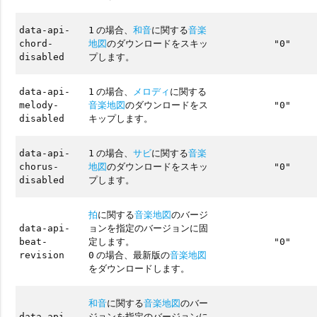
の場合、
和音
に関する
音楽
data-api-
1
地図
のダウンロードをスキッ
chord-
"0"
プします。
disabled
の場合、
メロディ
に関する
data-api-
1
音楽地図
のダウンロードをス
melody-
"0"
キップします。
disabled
の場合、
サビ
に関する
音楽
data-api-
1
地図
のダウンロードをスキッ
chorus-
"0"
プします。
disabled
拍
に関する
音楽地図
のバージ
ョンを指定のバージョンに固
data-api-
定します。
beat-
"0"
の場合、最新版の
音楽地図
revision
0
をダウンロードします。
和音
に関する
音楽地図
のバー
ジョンを指定のバージョンに
data-api-