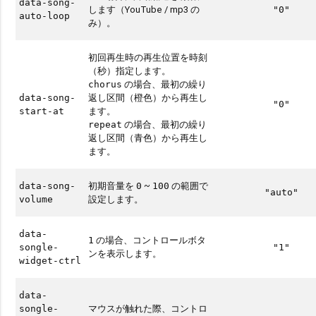
data-song-
します（YouTube / mp3 の
"0"
auto-loop
み）。
初回再生時の再生位置を時刻
（秒）指定します。
の場合、最初の繰り
chorus
返し区間（橙色）から再生し
data-song-
"0"
ます。
start-at
の場合、最初の繰り
repeat
返し区間（青色）から再生し
ます。
初期音量を
~
の範囲で
data-song-
0
100
"auto"
設定します。
volume
data-
の場合、コントロールボタ
1
songle-
"1"
ンを表示します。
widget-ctrl
data-
マウスが触れた際、コントロ
songle-