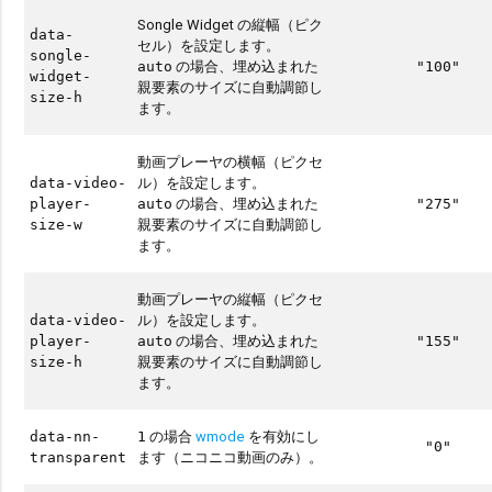
Songle Widget の縦幅（ピク
data-
セル）を設定します。
songle-
の場合、埋め込まれた
auto
"100"
widget-
親要素のサイズに自動調節し
size-h
ます。
動画プレーヤの横幅（ピクセ
ル）を設定します。
data-video-
の場合、埋め込まれた
player-
auto
"275"
親要素のサイズに自動調節し
size-w
ます。
動画プレーヤの縦幅（ピクセ
ル）を設定します。
data-video-
の場合、埋め込まれた
player-
auto
"155"
親要素のサイズに自動調節し
size-h
ます。
の場合
wmode
を有効にし
data-nn-
1
"0"
ます（ニコニコ動画のみ）。
transparent