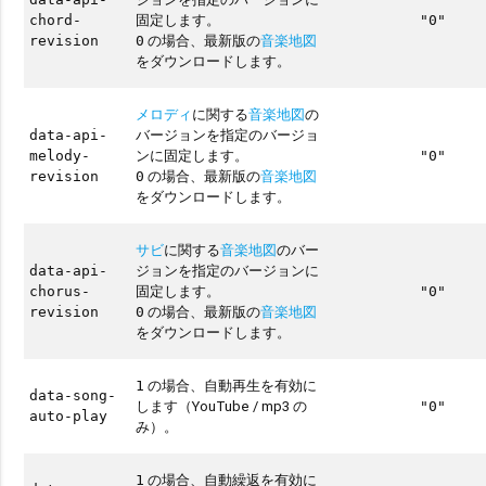
固定します。
chord-
"0"
の場合、最新版の
音楽地図
revision
0
をダウンロードします。
メロディ
に関する
音楽地図
の
バージョンを指定のバージョ
data-api-
ンに固定します。
melody-
"0"
の場合、最新版の
音楽地図
revision
0
をダウンロードします。
サビ
に関する
音楽地図
のバー
ジョンを指定のバージョンに
data-api-
固定します。
chorus-
"0"
の場合、最新版の
音楽地図
revision
0
をダウンロードします。
の場合、自動再生を有効に
1
data-song-
します（YouTube / mp3 の
"0"
auto-play
み）。
の場合、自動繰返を有効に
1