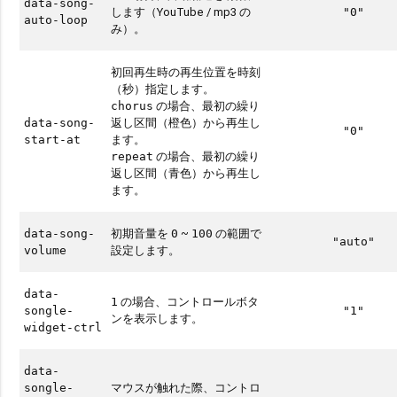
data-song-
します（YouTube / mp3 の
"0"
auto-loop
み）。
初回再生時の再生位置を時刻
（秒）指定します。
の場合、最初の繰り
chorus
返し区間（橙色）から再生し
data-song-
"0"
ます。
start-at
の場合、最初の繰り
repeat
返し区間（青色）から再生し
ます。
初期音量を
~
の範囲で
data-song-
0
100
"auto"
設定します。
volume
data-
の場合、コントロールボタ
1
songle-
"1"
ンを表示します。
widget-ctrl
data-
マウスが触れた際、コントロ
songle-