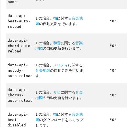
name
data-api-
の場合、
拍
に関する
音楽地
1
beat-auto-
"0"
図
の自動更新を行います。
reload
data-api-
の場合、
和音
に関する
音楽
1
chord-auto-
"0"
地図
の自動更新を行います。
reload
の場合、
メロディ
に関する
data-api-
1
音楽地図
の自動更新を行いま
melody-
"0"
す。
auto-reload
data-api-
の場合、
サビ
に関する
音楽
1
chorus-
"0"
地図
の自動更新を行います。
auto-reload
の場合、
拍
に関する
音楽地
data-api-
1
図
のダウンロードをスキップ
beat-
"0"
します。
disabled