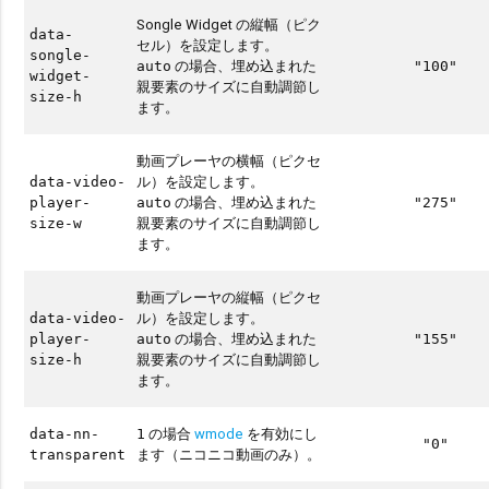
Songle Widget の縦幅（ピク
data-
セル）を設定します。
songle-
の場合、埋め込まれた
auto
"100"
widget-
親要素のサイズに自動調節し
size-h
ます。
動画プレーヤの横幅（ピクセ
ル）を設定します。
data-video-
の場合、埋め込まれた
player-
auto
"275"
親要素のサイズに自動調節し
size-w
ます。
動画プレーヤの縦幅（ピクセ
ル）を設定します。
data-video-
の場合、埋め込まれた
player-
auto
"155"
親要素のサイズに自動調節し
size-h
ます。
の場合
wmode
を有効にし
data-nn-
1
"0"
ます（ニコニコ動画のみ）。
transparent