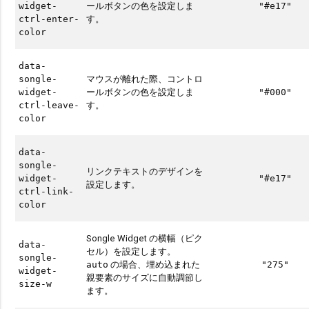
ールボタンの色を設定しま
widget-
"#e17"
す。
ctrl-enter-
color
data-
マウスが離れた際、コントロ
songle-
ールボタンの色を設定しま
widget-
"#000"
す。
ctrl-leave-
color
data-
songle-
リンクテキストのデザインを
widget-
"#e17"
設定します。
ctrl-link-
color
Songle Widget の横幅（ピク
data-
セル）を設定します。
songle-
の場合、埋め込まれた
auto
"275"
widget-
親要素のサイズに自動調節し
size-w
ます。