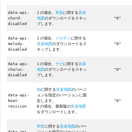
の場合、
和音
に関する
音楽
data-api-
1
地図
のダウンロードをスキッ
chord-
"0"
プします。
disabled
の場合、
メロディ
に関する
data-api-
1
音楽地図
のダウンロードをス
melody-
"0"
キップします。
disabled
の場合、
サビ
に関する
音楽
data-api-
1
地図
のダウンロードをスキッ
chorus-
"0"
プします。
disabled
拍
に関する
音楽地図
のバージ
ョンを指定のバージョンに固
data-api-
定します。
beat-
"0"
の場合、最新版の
音楽地図
revision
0
をダウンロードします。
和音
に関する
音楽地図
のバー
ジョンを指定のバージョンに
data-api-