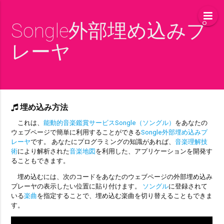
Songle外部埋め込みプ
レーヤ
埋め込み方法
これは、
能動的音楽鑑賞サービスSongle（ソングル）
をあなたの
ウェブページで簡単に利用することができる
Songle外部埋め込みプ
レーヤ
です。 あなたにプログラミングの知識があれば、
音楽理解技
術
により解析された
音楽地図
を利用した、アプリケーションを開発す
ることもできます。
埋め込むには、次のコードをあなたのウェブページの外部埋め込み
プレーヤの表示したい位置に貼り付けます。
ソングル
に登録されて
いる
楽曲
を指定することで、埋め込む楽曲を切り替えることもできま
す。