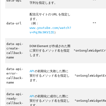
data-api
""
字列を指定します。
配信元サイトの URL を指定し
ます。
（例：
data-url
""
www.youtube.com/watch?
）
v=PqJNc9KVIZE
data-api-
DOM Element が作成された際
create-
に実行するメソッド名を指定
"onSongleWidgetCr
callback-
します。
name
data-api-
API
の初期化に失敗した際に
error-
実行するメソッド名を指定し
"onSongleWidgetE
callback-
ます。
name
data-api-
API
の初期化に成功した際に
ready-
実行するメソッド名を指定し
"onSongleWidgetR
callback-
ます。