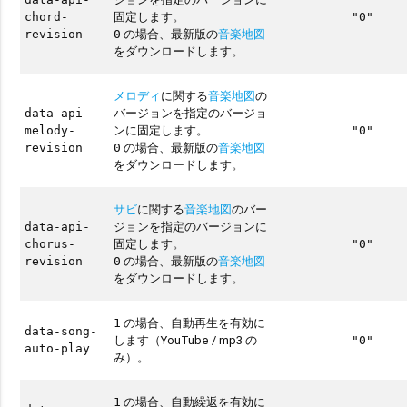
固定します。
chord-
"0"
の場合、最新版の
音楽地図
revision
0
をダウンロードします。
メロディ
に関する
音楽地図
の
バージョンを指定のバージョ
data-api-
ンに固定します。
melody-
"0"
の場合、最新版の
音楽地図
revision
0
をダウンロードします。
サビ
に関する
音楽地図
のバー
ジョンを指定のバージョンに
data-api-
固定します。
chorus-
"0"
の場合、最新版の
音楽地図
revision
0
をダウンロードします。
の場合、自動再生を有効に
1
data-song-
します（YouTube / mp3 の
"0"
auto-play
み）。
の場合、自動繰返を有効に
1