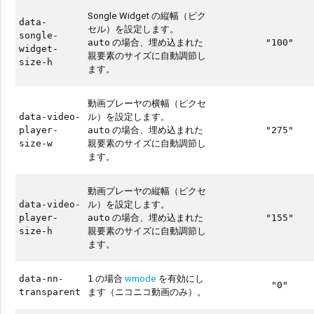
Songle Widget の縦幅（ピク
data-
セル）を設定します。
songle-
の場合、埋め込まれた
auto
"100"
widget-
親要素のサイズに自動調節し
size-h
ます。
動画プレーヤの横幅（ピクセ
ル）を設定します。
data-video-
の場合、埋め込まれた
player-
auto
"275"
親要素のサイズに自動調節し
size-w
ます。
動画プレーヤの縦幅（ピクセ
ル）を設定します。
data-video-
の場合、埋め込まれた
player-
auto
"155"
親要素のサイズに自動調節し
size-h
ます。
の場合
wmode
を有効にし
data-nn-
1
"0"
ます（ニコニコ動画のみ）。
transparent