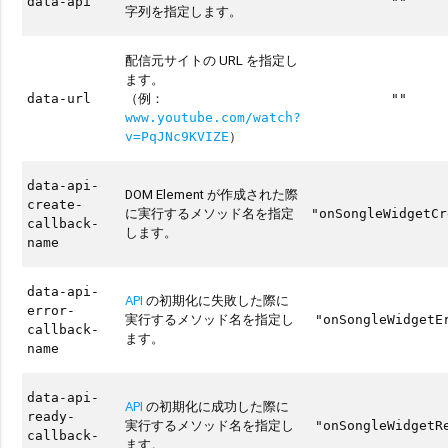
data-api
""
字列を指定します。
配信元サイトの URL を指定し
ます。
（例：
data-url
""
www.youtube.com/watch?
）
v=PqJNc9KVIZE
data-api-
DOM Element が作成された際
create-
に実行するメソッド名を指定
"onSongleWidgetCr
callback-
します。
name
data-api-
API
の初期化に失敗した際に
error-
実行するメソッド名を指定し
"onSongleWidgetE
callback-
ます。
name
data-api-
API
の初期化に成功した際に
ready-
実行するメソッド名を指定し
"onSongleWidgetR
callback-
ます。