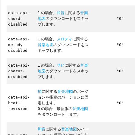
の場合、
和音
に関する
音楽
data-api-
1
地図
のダウンロードをスキッ
chord-
"0"
プします。
disabled
の場合、
メロディ
に関する
data-api-
1
音楽地図
のダウンロードをス
melody-
"0"
キップします。
disabled
の場合、
サビ
に関する
音楽
data-api-
1
地図
のダウンロードをスキッ
chorus-
"0"
プします。
disabled
拍
に関する
音楽地図
のバージ
ョンを指定のバージョンに固
data-api-
定します。
beat-
"0"
の場合、最新版の
音楽地図
revision
0
をダウンロードします。
和音
に関する
音楽地図
のバー
ジョンを指定のバージョンに
data-api-