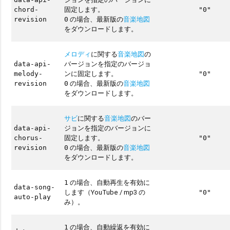
固定します。
chord-
"0"
の場合、最新版の
音楽地図
revision
0
をダウンロードします。
メロディ
に関する
音楽地図
の
バージョンを指定のバージョ
data-api-
ンに固定します。
melody-
"0"
の場合、最新版の
音楽地図
revision
0
をダウンロードします。
サビ
に関する
音楽地図
のバー
ジョンを指定のバージョンに
data-api-
固定します。
chorus-
"0"
の場合、最新版の
音楽地図
revision
0
をダウンロードします。
の場合、自動再生を有効に
1
data-song-
します（YouTube / mp3 の
"0"
auto-play
み）。
の場合、自動繰返を有効に
1