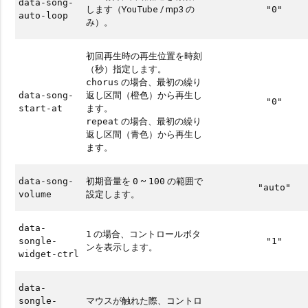
data-song-
します（YouTube / mp3 の
"0"
auto-loop
み）。
初回再生時の再生位置を時刻
（秒）指定します。
の場合、最初の繰り
chorus
返し区間（橙色）から再生し
data-song-
"0"
ます。
start-at
の場合、最初の繰り
repeat
返し区間（青色）から再生し
ます。
初期音量を
~
の範囲で
data-song-
0
100
"auto"
設定します。
volume
data-
の場合、コントロールボタ
1
songle-
"1"
ンを表示します。
widget-ctrl
data-
マウスが触れた際、コントロ
songle-