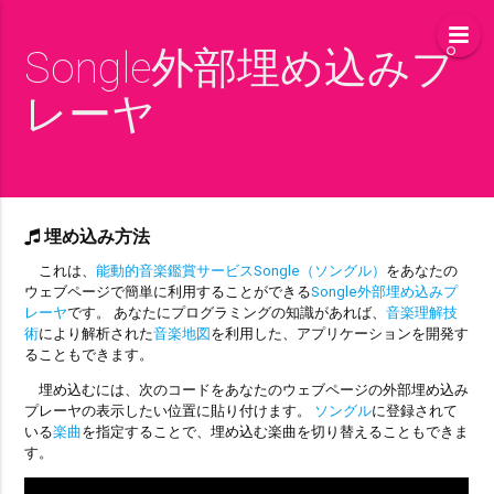
Songle外部埋め込みプ
レーヤ
埋め込み方法
これは、
能動的音楽鑑賞サービスSongle（ソングル）
をあなたの
ウェブページで簡単に利用することができる
Songle外部埋め込みプ
レーヤ
です。 あなたにプログラミングの知識があれば、
音楽理解技
術
により解析された
音楽地図
を利用した、アプリケーションを開発す
ることもできます。
埋め込むには、次のコードをあなたのウェブページの外部埋め込み
プレーヤの表示したい位置に貼り付けます。
ソングル
に登録されて
いる
楽曲
を指定することで、埋め込む楽曲を切り替えることもできま
す。