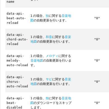
name
data-api-
の場合、
拍
に関する
音楽地
1
beat-auto-
"0"
図
の自動更新を行います。
reload
data-api-
の場合、
和音
に関する
音楽
1
chord-auto-
"0"
地図
の自動更新を行います。
reload
の場合、
メロディ
に関する
data-api-
1
音楽地図
の自動更新を行いま
melody-
"0"
す。
auto-reload
data-api-
の場合、
サビ
に関する
音楽
1
chorus-
"0"
地図
の自動更新を行います。
auto-reload
の場合、
拍
に関する
音楽地
data-api-
1
図
のダウンロードをスキップ
beat-
"0"
します。
disabled