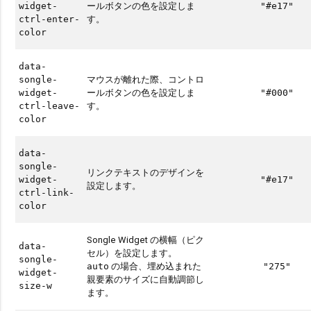
ールボタンの色を設定しま
widget-
"#e17"
す。
ctrl-enter-
color
data-
マウスが離れた際、コントロ
songle-
ールボタンの色を設定しま
widget-
"#000"
す。
ctrl-leave-
color
data-
songle-
リンクテキストのデザインを
widget-
"#e17"
設定します。
ctrl-link-
color
Songle Widget の横幅（ピク
data-
セル）を設定します。
songle-
の場合、埋め込まれた
auto
"275"
widget-
親要素のサイズに自動調節し
size-w
ます。