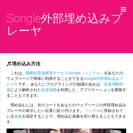
Songle外部埋め込みプ
レーヤ
埋め込み方法
これは、
能動的音楽鑑賞サービスSongle（ソングル）
をあなたの
ウェブページで簡単に利用することができる
Songle外部埋め込みプ
レーヤ
です。 あなたにプログラミングの知識があれば、
音楽理解技
術
により解析された
音楽地図
を利用した、アプリケーションを開発す
ることもできます。
埋め込むには、次のコードをあなたのウェブページの外部埋め込み
プレーヤの表示したい位置に貼り付けます。
ソングル
に登録されて
いる
楽曲
を指定することで、埋め込む楽曲を切り替えることもできま
す。