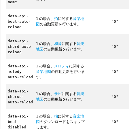
name
data-api-
の場合、
拍
に関する
音楽地
1
beat-auto-
"0"
図
の自動更新を行います。
reload
data-api-
の場合、
和音
に関する
音楽
1
chord-auto-
"0"
地図
の自動更新を行います。
reload
の場合、
メロディ
に関する
data-api-
1
音楽地図
の自動更新を行いま
melody-
"0"
す。
auto-reload
data-api-
の場合、
サビ
に関する
音楽
1
chorus-
"0"
地図
の自動更新を行います。
auto-reload
の場合、
拍
に関する
音楽地
data-api-
1
図
のダウンロードをスキップ
beat-
"0"
します。
disabled