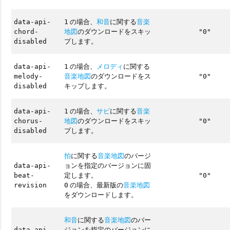
の場合、
和音
に関する
音楽
data-api-
1
地図
のダウンロードをスキッ
chord-
"0"
プします。
disabled
の場合、
メロディ
に関する
data-api-
1
音楽地図
のダウンロードをス
melody-
"0"
キップします。
disabled
の場合、
サビ
に関する
音楽
data-api-
1
地図
のダウンロードをスキッ
chorus-
"0"
プします。
disabled
拍
に関する
音楽地図
のバージ
ョンを指定のバージョンに固
data-api-
定します。
beat-
"0"
の場合、最新版の
音楽地図
revision
0
をダウンロードします。
和音
に関する
音楽地図
のバー
ジョンを指定のバージョンに
data-api-