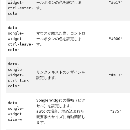
ールボタンの色を設定しま
widget-
"#e17"
す。
ctrl-enter-
color
data-
マウスが離れた際、コントロ
songle-
ールボタンの色を設定しま
widget-
"#000"
す。
ctrl-leave-
color
data-
songle-
リンクテキストのデザインを
widget-
"#e17"
設定します。
ctrl-link-
color
Songle Widget の横幅（ピク
data-
セル）を設定します。
songle-
の場合、埋め込まれた
auto
"275"
widget-
親要素のサイズに自動調節し
size-w
ます。