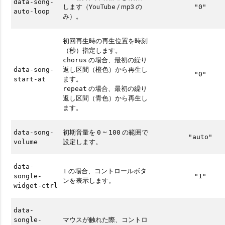
data-song-
します（YouTube / mp3 の
"0"
auto-loop
み）。
初回再生時の再生位置を時刻
（秒）指定します。
の場合、最初の繰り
chorus
返し区間（橙色）から再生し
data-song-
"0"
ます。
start-at
の場合、最初の繰り
repeat
返し区間（青色）から再生し
ます。
初期音量を
~
の範囲で
data-song-
0
100
"auto"
設定します。
volume
data-
の場合、コントロールボタ
1
songle-
"1"
ンを表示します。
widget-ctrl
data-
マウスが触れた際、コントロ
songle-