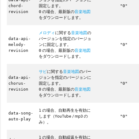
固定します。
chord-
"0"
の場合、最新版の
音楽地図
revision
0
をダウンロードします。
メロディ
に関する
音楽地図
の
バージョンを指定のバージョ
data-api-
ンに固定します。
melody-
"0"
の場合、最新版の
音楽地図
revision
0
をダウンロードします。
サビ
に関する
音楽地図
のバー
ジョンを指定のバージョンに
data-api-
固定します。
chorus-
"0"
の場合、最新版の
音楽地図
revision
0
をダウンロードします。
の場合、自動再生を有効に
1
data-song-
します（YouTube / mp3 の
"0"
auto-play
み）。
の場合、自動繰返を有効に
1