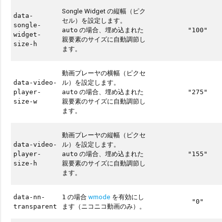
Songle Widget の縦幅（ピク
data-
セル）を設定します。
songle-
の場合、埋め込まれた
auto
"100"
widget-
親要素のサイズに自動調節し
size-h
ます。
動画プレーヤの横幅（ピクセ
ル）を設定します。
data-video-
の場合、埋め込まれた
player-
auto
"275"
親要素のサイズに自動調節し
size-w
ます。
動画プレーヤの縦幅（ピクセ
ル）を設定します。
data-video-
の場合、埋め込まれた
player-
auto
"155"
親要素のサイズに自動調節し
size-h
ます。
の場合
wmode
を有効にし
data-nn-
1
"0"
ます（ニコニコ動画のみ）。
transparent