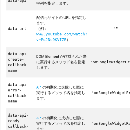
data-api
""
字列を指定します。
配信元サイトの URL を指定し
ます。
（例：
data-url
""
www.youtube.com/watch?
）
v=PqJNc9KVIZE
data-api-
DOM Element が作成された際
create-
に実行するメソッド名を指定
"onSongleWidgetCr
callback-
します。
name
data-api-
API
の初期化に失敗した際に
error-
実行するメソッド名を指定し
"onSongleWidgetE
callback-
ます。
name
data-api-
API
の初期化に成功した際に
ready-
実行するメソッド名を指定し
"onSongleWidgetR
callback-
ます。