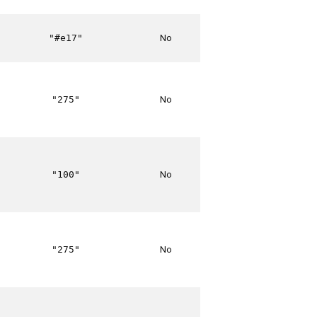
No
"#e17"
No
"275"
No
"100"
No
"275"