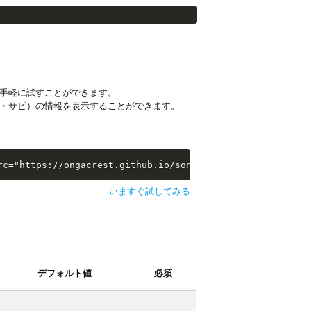
手軽に試すことができます。
・サビ）の情報を表示することができます。
i-examples/extras/sw-extra-stats.js"></script>
rc="https://ongacrest.github.io/songle-widget-api-exampl
いますぐ試してみる
デフォルト値
必須