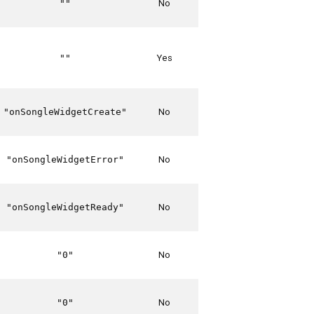
No
""
Yes
""
No
"onSongleWidgetCreate"
No
"onSongleWidgetError"
No
"onSongleWidgetReady"
No
"0"
No
"0"