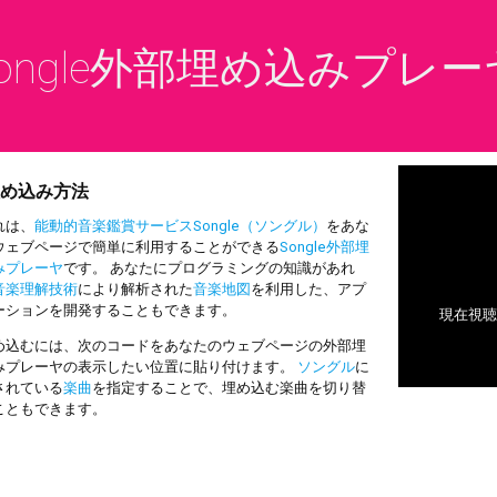
ongle外部埋め込みプレー
め込み方法
は、
能動的音楽鑑賞サービスSongle（ソングル）
をあな
ウェブページで簡単に利用することができる
Songle外部埋
みプレーヤ
です。 あなたにプログラミングの知識があれ
音楽理解技術
により解析された
音楽地図
を利用した、アプ
ーションを開発することもできます。
込むには、次のコードをあなたのウェブページの外部埋
みプレーヤの表示したい位置に貼り付けます。
ソングル
に
されている
楽曲
を指定することで、埋め込む楽曲を切り替
こともできます。