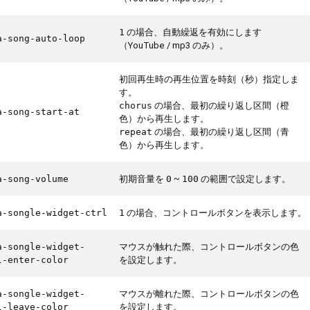
の場合、自動繰返を有効にします
1
a-song-auto-loop
（YouTube / mp3 のみ）。
初回再生時の再生位置を時刻（秒）指定しま
す。
の場合、最初の繰り返し区間（橙
chorus
a-song-start-at
色）から再生します。
の場合、最初の繰り返し区間（青
repeat
色）から再生します。
初期音量を
~
の範囲で設定します。
a-song-volume
0
100
の場合、コントロールボタンを表示します。
a-songle-widget-ctrl
1
マウスが触れた際、コントロールボタンの色
a-songle-widget-
を設定します。
l-enter-color
マウスが離れた際、コントロールボタンの色
a-songle-widget-
を設定します。
l-leave-color