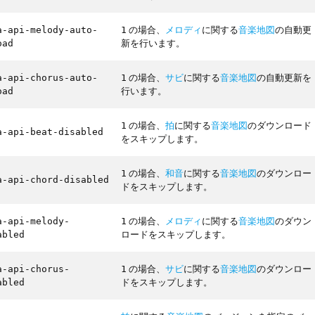
の場合、
メロディ
に関する
音楽地図
の自動更
a-api-melody-auto-
1
新を行います。
oad
の場合、
サビ
に関する
音楽地図
の自動更新を
a-api-chorus-auto-
1
行います。
oad
の場合、
拍
に関する
音楽地図
のダウンロード
1
a-api-beat-disabled
をスキップします。
の場合、
和音
に関する
音楽地図
のダウンロー
1
a-api-chord-disabled
ドをスキップします。
の場合、
メロディ
に関する
音楽地図
のダウン
a-api-melody-
1
ロードをスキップします。
abled
の場合、
サビ
に関する
音楽地図
のダウンロー
a-api-chorus-
1
ドをスキップします。
abled