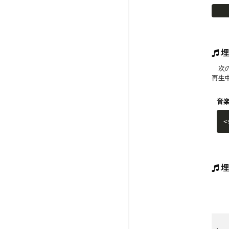
埋
次の
再生
音
<
埋