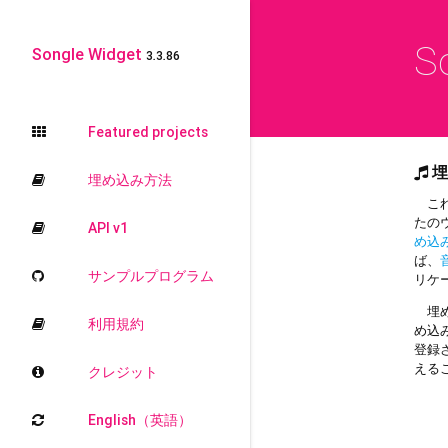
S
Songle Widget
3.3.86
Featured projects
埋
埋め込み方法
これ
たの
API v1
め込
ば、
サンプルプログラム
リケ
埋め
利用規約
め込
登録
える
クレジット
English（英語）