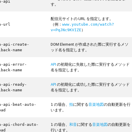
a-api
す。
配信元サイトの URL を指定します。
（例：
a-url
www.youtube.com/watch?
）
v=PqJNc9KVIZE
DOM Element が作成された際に実行するメソ
a-api-create-
ッド名を指定します。
lback-name
API
の初期化に失敗した際に実行するメソッド
a-api-error-
名を指定します。
lback-name
API
の初期化に成功した際に実行するメソッド
a-api-ready-
名を指定します。
lback-name
の場合、
拍
に関する
音楽地図
の自動更新を行
a-api-beat-auto-
1
います。
oad
の場合、
和音
に関する
音楽地図
の自動更新を
a-api-chord-auto-
1
行います。
oad