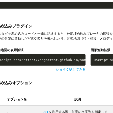
め込みプラグイン
タグを埋め込みコードと一緒に記述すると、外部埋め込みプレーヤの拡張を
中の音楽に連動した写真や図形を表示したり、音楽地図（拍・和音・メロディ
楽地図の表示拡張
図形連動拡張
script src="https://ongacrest.github.io/songle-widget-ap
<script s
いますぐ試してみる
め込みオプション
オプション名
説明
API
を利用する際、任意の文字列を指定しま