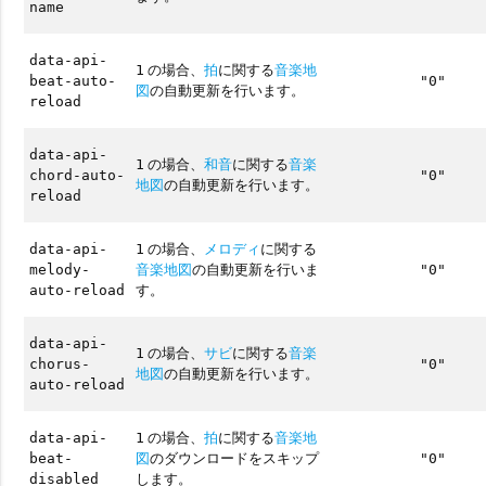
name
data-api-
の場合、
拍
に関する
音楽地
1
beat-auto-
"0"
図
の自動更新を行います。
reload
data-api-
の場合、
和音
に関する
音楽
1
chord-auto-
"0"
地図
の自動更新を行います。
reload
の場合、
メロディ
に関する
data-api-
1
音楽地図
の自動更新を行いま
melody-
"0"
す。
auto-reload
data-api-
の場合、
サビ
に関する
音楽
1
chorus-
"0"
地図
の自動更新を行います。
auto-reload
の場合、
拍
に関する
音楽地
data-api-
1
図
のダウンロードをスキップ
beat-
"0"
します。
disabled