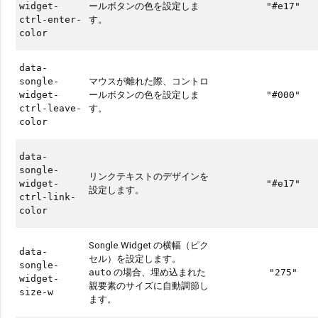
ールボタンの色を設定しま
widget-
"#e17"
す。
ctrl-enter-
color
data-
マウスが離れた際、コントロ
songle-
ールボタンの色を設定しま
widget-
"#000"
す。
ctrl-leave-
color
data-
songle-
リンクテキストのデザインを
widget-
"#e17"
設定します。
ctrl-link-
color
Songle Widget の横幅（ピク
data-
セル）を設定します。
songle-
の場合、埋め込まれた
auto
"275"
widget-
親要素のサイズに自動調節し
size-w
ます。