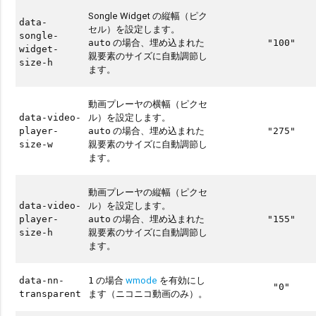
Songle Widget の縦幅（ピク
data-
セル）を設定します。
songle-
の場合、埋め込まれた
auto
"100"
widget-
親要素のサイズに自動調節し
size-h
ます。
動画プレーヤの横幅（ピクセ
ル）を設定します。
data-video-
の場合、埋め込まれた
player-
auto
"275"
親要素のサイズに自動調節し
size-w
ます。
動画プレーヤの縦幅（ピクセ
ル）を設定します。
data-video-
の場合、埋め込まれた
player-
auto
"155"
親要素のサイズに自動調節し
size-h
ます。
の場合
wmode
を有効にし
data-nn-
1
"0"
ます（ニコニコ動画のみ）。
transparent