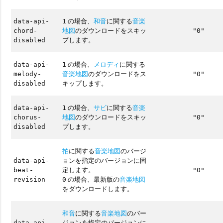
の場合、
和音
に関する
音楽
data-api-
1
地図
のダウンロードをスキッ
chord-
"0"
プします。
disabled
の場合、
メロディ
に関する
data-api-
1
音楽地図
のダウンロードをス
melody-
"0"
キップします。
disabled
の場合、
サビ
に関する
音楽
data-api-
1
地図
のダウンロードをスキッ
chorus-
"0"
プします。
disabled
拍
に関する
音楽地図
のバージ
ョンを指定のバージョンに固
data-api-
定します。
beat-
"0"
の場合、最新版の
音楽地図
revision
0
をダウンロードします。
和音
に関する
音楽地図
のバー
ジョンを指定のバージョンに
data-api-