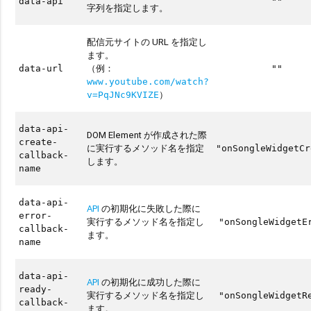
data-api
""
字列を指定します。
配信元サイトの URL を指定し
ます。
（例：
data-url
""
www.youtube.com/watch?
）
v=PqJNc9KVIZE
data-api-
DOM Element が作成された際
create-
に実行するメソッド名を指定
"onSongleWidgetCr
callback-
します。
name
data-api-
API
の初期化に失敗した際に
error-
実行するメソッド名を指定し
"onSongleWidgetE
callback-
ます。
name
data-api-
API
の初期化に成功した際に
ready-
実行するメソッド名を指定し
"onSongleWidgetR
callback-
ます。