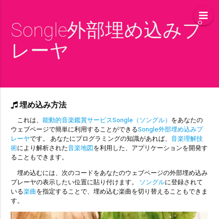
Songle外部埋め込みプ
レーヤ
埋め込み方法
これは、
能動的音楽鑑賞サービスSongle（ソングル）
をあなたの
ウェブページで簡単に利用することができる
Songle外部埋め込みプ
レーヤ
です。 あなたにプログラミングの知識があれば、
音楽理解技
術
により解析された
音楽地図
を利用した、アプリケーションを開発す
ることもできます。
埋め込むには、次のコードをあなたのウェブページの外部埋め込み
プレーヤの表示したい位置に貼り付けます。
ソングル
に登録されて
いる
楽曲
を指定することで、埋め込む楽曲を切り替えることもできま
す。