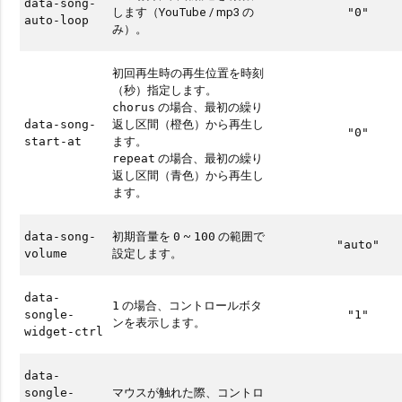
data-song-
します（YouTube / mp3 の
"0"
auto-loop
み）。
初回再生時の再生位置を時刻
（秒）指定します。
の場合、最初の繰り
chorus
返し区間（橙色）から再生し
data-song-
"0"
ます。
start-at
の場合、最初の繰り
repeat
返し区間（青色）から再生し
ます。
初期音量を
~
の範囲で
data-song-
0
100
"auto"
設定します。
volume
data-
の場合、コントロールボタ
1
songle-
"1"
ンを表示します。
widget-ctrl
data-
マウスが触れた際、コントロ
songle-