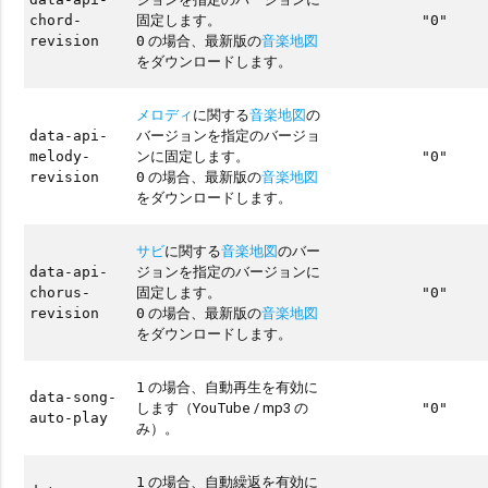
固定します。
chord-
"0"
の場合、最新版の
音楽地図
revision
0
をダウンロードします。
メロディ
に関する
音楽地図
の
バージョンを指定のバージョ
data-api-
ンに固定します。
melody-
"0"
の場合、最新版の
音楽地図
revision
0
をダウンロードします。
サビ
に関する
音楽地図
のバー
ジョンを指定のバージョンに
data-api-
固定します。
chorus-
"0"
の場合、最新版の
音楽地図
revision
0
をダウンロードします。
の場合、自動再生を有効に
1
data-song-
します（YouTube / mp3 の
"0"
auto-play
み）。
の場合、自動繰返を有効に
1