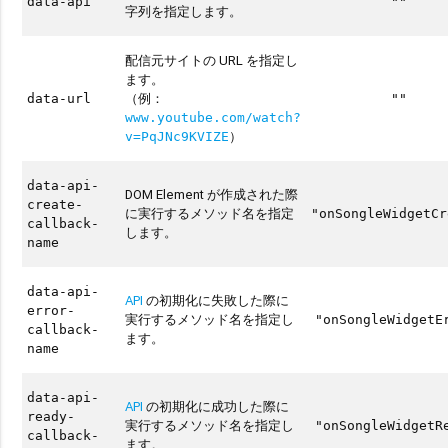
data-api
""
字列を指定します。
配信元サイトの URL を指定し
ます。
（例：
data-url
""
www.youtube.com/watch?
）
v=PqJNc9KVIZE
data-api-
DOM Element が作成された際
create-
に実行するメソッド名を指定
"onSongleWidgetCr
callback-
します。
name
data-api-
API
の初期化に失敗した際に
error-
実行するメソッド名を指定し
"onSongleWidgetE
callback-
ます。
name
data-api-
API
の初期化に成功した際に
ready-
実行するメソッド名を指定し
"onSongleWidgetR
callback-
ます。