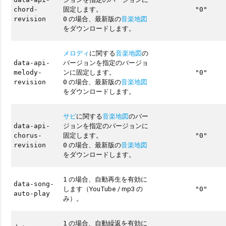
固定します。
chord-
"0"
の場合、最新版の
音楽地図
revision
0
をダウンロードします。
メロディ
に関する
音楽地図
の
バージョンを指定のバージョ
data-api-
ンに固定します。
melody-
"0"
の場合、最新版の
音楽地図
revision
0
をダウンロードします。
サビ
に関する
音楽地図
のバー
ジョンを指定のバージョンに
data-api-
固定します。
chorus-
"0"
の場合、最新版の
音楽地図
revision
0
をダウンロードします。
の場合、自動再生を有効に
1
data-song-
します（YouTube / mp3 の
"0"
auto-play
み）。
の場合、自動繰返を有効に
1