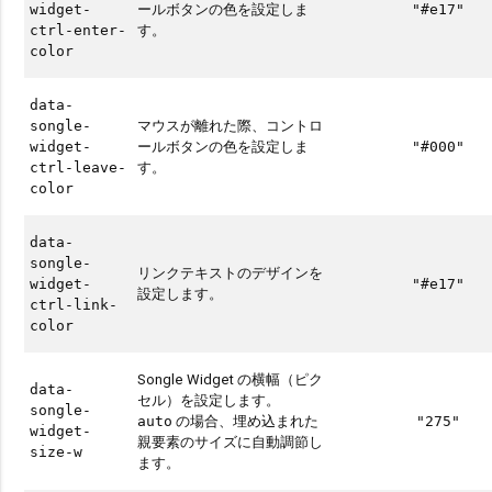
ールボタンの色を設定しま
widget-
"#e17"
す。
ctrl-enter-
color
data-
マウスが離れた際、コントロ
songle-
ールボタンの色を設定しま
widget-
"#000"
す。
ctrl-leave-
color
data-
songle-
リンクテキストのデザインを
widget-
"#e17"
設定します。
ctrl-link-
color
Songle Widget の横幅（ピク
data-
セル）を設定します。
songle-
の場合、埋め込まれた
auto
"275"
widget-
親要素のサイズに自動調節し
size-w
ます。