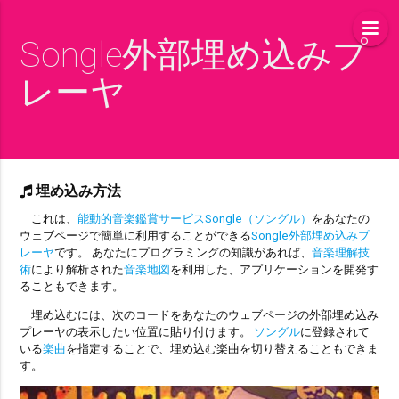
Songle外部埋め込みプ
レーヤ
埋め込み方法
これは、
能動的音楽鑑賞サービスSongle（ソングル）
をあなたの
ウェブページで簡単に利用することができる
Songle外部埋め込みプ
レーヤ
です。 あなたにプログラミングの知識があれば、
音楽理解技
術
により解析された
音楽地図
を利用した、アプリケーションを開発す
ることもできます。
埋め込むには、次のコードをあなたのウェブページの外部埋め込み
プレーヤの表示したい位置に貼り付けます。
ソングル
に登録されて
いる
楽曲
を指定することで、埋め込む楽曲を切り替えることもできま
す。