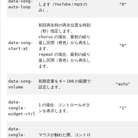
data-song-
します（YouTube / mp3 の
"0"
auto-loop
み）。
初回再生時の再生位置を時刻
（秒）指定します。
の場合、最初の繰り
chorus
返し区間（橙色）から再生し
data-song-
"0"
ます。
start-at
の場合、最初の繰り
repeat
返し区間（青色）から再生し
ます。
初期音量を
~
の範囲で
data-song-
0
100
"auto"
設定します。
volume
data-
の場合、コントロールボタ
1
songle-
"1"
ンを表示します。
widget-ctrl
data-
マウスが触れた際、コントロ
songle-