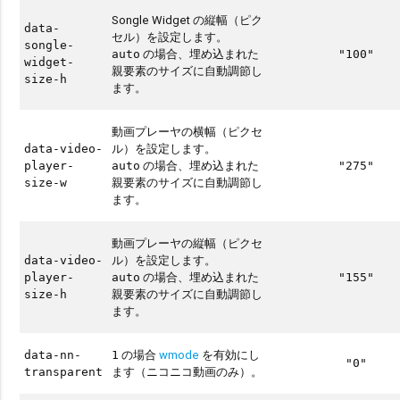
Songle Widget の縦幅（ピク
data-
セル）を設定します。
songle-
の場合、埋め込まれた
auto
"100"
widget-
親要素のサイズに自動調節し
size-h
ます。
動画プレーヤの横幅（ピクセ
ル）を設定します。
data-video-
の場合、埋め込まれた
player-
auto
"275"
親要素のサイズに自動調節し
size-w
ます。
動画プレーヤの縦幅（ピクセ
ル）を設定します。
data-video-
の場合、埋め込まれた
player-
auto
"155"
親要素のサイズに自動調節し
size-h
ます。
の場合
wmode
を有効にし
data-nn-
1
"0"
ます（ニコニコ動画のみ）。
transparent