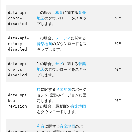
の場合、
和音
に関する
音楽
data-api-
1
地図
のダウンロードをスキッ
chord-
"0"
プします。
disabled
の場合、
メロディ
に関する
data-api-
1
音楽地図
のダウンロードをス
melody-
"0"
キップします。
disabled
の場合、
サビ
に関する
音楽
data-api-
1
地図
のダウンロードをスキッ
chorus-
"0"
プします。
disabled
拍
に関する
音楽地図
のバージ
ョンを指定のバージョンに固
data-api-
定します。
beat-
"0"
の場合、最新版の
音楽地図
revision
0
をダウンロードします。
和音
に関する
音楽地図
のバー
ジョンを指定のバージョンに
data-api-