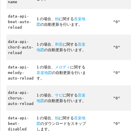
name
data-api-
の場合、
拍
に関する
音楽地
1
beat-auto-
"0"
図
の自動更新を行います。
reload
data-api-
の場合、
和音
に関する
音楽
1
chord-auto-
"0"
地図
の自動更新を行います。
reload
の場合、
メロディ
に関する
data-api-
1
音楽地図
の自動更新を行いま
melody-
"0"
す。
auto-reload
data-api-
の場合、
サビ
に関する
音楽
1
chorus-
"0"
地図
の自動更新を行います。
auto-reload
の場合、
拍
に関する
音楽地
data-api-
1
図
のダウンロードをスキップ
beat-
"0"
します。
disabled