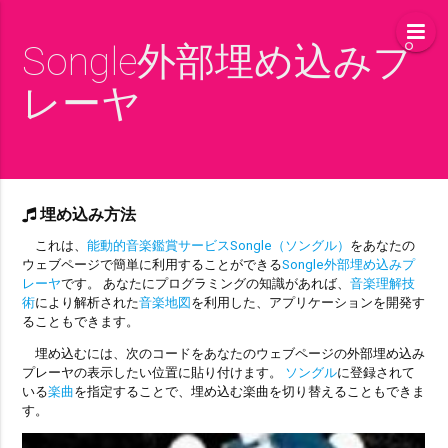
Songle外部埋め込みプ
レーヤ
埋め込み方法
これは、
能動的音楽鑑賞サービスSongle（ソングル）
をあなたの
ウェブページで簡単に利用することができる
Songle外部埋め込みプ
レーヤ
です。 あなたにプログラミングの知識があれば、
音楽理解技
術
により解析された
音楽地図
を利用した、アプリケーションを開発す
ることもできます。
埋め込むには、次のコードをあなたのウェブページの外部埋め込み
プレーヤの表示したい位置に貼り付けます。
ソングル
に登録されて
いる
楽曲
を指定することで、埋め込む楽曲を切り替えることもできま
す。