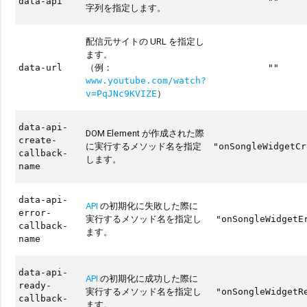
data-api
""
字列を指定します。
配信元サイトの URL を指定し
ます。
（例：
data-url
""
www.youtube.com/watch?
）
v=PqJNc9KVIZE
data-api-
DOM Element が作成された際
create-
に実行するメソッド名を指定
"onSongleWidgetCr
callback-
します。
name
data-api-
API
の初期化に失敗した際に
error-
実行するメソッド名を指定し
"onSongleWidgetE
callback-
ます。
name
data-api-
API
の初期化に成功した際に
ready-
実行するメソッド名を指定し
"onSongleWidgetR
callback-
ます。