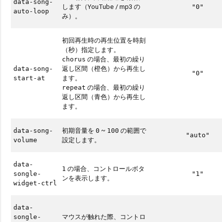
data-song-
します（YouTube / mp3 の
"0"
auto-loop
み）。
初回再生時の再生位置を時刻
（秒）指定します。
の場合、最初の繰り
chorus
返し区間（橙色）から再生し
data-song-
"0"
ます。
start-at
の場合、最初の繰り
repeat
返し区間（青色）から再生し
ます。
初期音量を
~
の範囲で
data-song-
0
100
"auto"
設定します。
volume
data-
の場合、コントロールボタ
1
songle-
"1"
ンを表示します。
widget-ctrl
data-
マウスが触れた際、コントロ
songle-