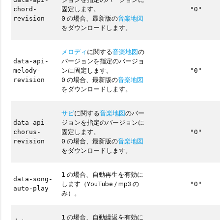
固定します。
chord-
"0"
の場合、最新版の
音楽地図
revision
0
をダウンロードします。
メロディ
に関する
音楽地図
の
バージョンを指定のバージョ
data-api-
ンに固定します。
melody-
"0"
の場合、最新版の
音楽地図
revision
0
をダウンロードします。
サビ
に関する
音楽地図
のバー
ジョンを指定のバージョンに
data-api-
固定します。
chorus-
"0"
の場合、最新版の
音楽地図
revision
0
をダウンロードします。
の場合、自動再生を有効に
1
data-song-
します（YouTube / mp3 の
"0"
auto-play
み）。
の場合、自動繰返を有効に
1