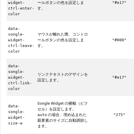
ールボタンの色を設定しま
widget-
"#e17"
す。
ctrl-enter-
color
data-
マウスが離れた際、コントロ
songle-
ールボタンの色を設定しま
widget-
"#000"
す。
ctrl-leave-
color
data-
songle-
リンクテキストのデザインを
widget-
"#e17"
設定します。
ctrl-link-
color
Songle Widget の横幅（ピク
data-
セル）を設定します。
songle-
の場合、埋め込まれた
auto
"275"
widget-
親要素のサイズに自動調節し
size-w
ます。