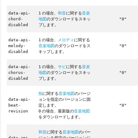
の場合、
和音
に関する
音楽
data-api-
1
地図
のダウンロードをスキッ
chord-
"0"
プします。
disabled
の場合、
メロディ
に関する
data-api-
1
音楽地図
のダウンロードをス
melody-
"0"
キップします。
disabled
の場合、
サビ
に関する
音楽
data-api-
1
地図
のダウンロードをスキッ
chorus-
"0"
プします。
disabled
拍
に関する
音楽地図
のバージ
ョンを指定のバージョンに固
data-api-
定します。
beat-
"0"
の場合、最新版の
音楽地図
revision
0
をダウンロードします。
和音
に関する
音楽地図
のバー
ジョンを指定のバージョンに
data-api-