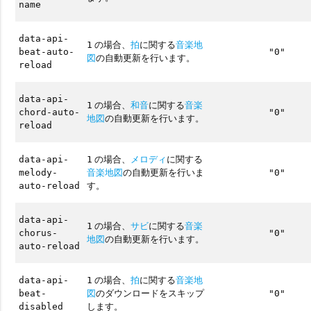
name
data-api-
の場合、
拍
に関する
音楽地
1
beat-auto-
"0"
図
の自動更新を行います。
reload
data-api-
の場合、
和音
に関する
音楽
1
chord-auto-
"0"
地図
の自動更新を行います。
reload
の場合、
メロディ
に関する
data-api-
1
音楽地図
の自動更新を行いま
melody-
"0"
す。
auto-reload
data-api-
の場合、
サビ
に関する
音楽
1
chorus-
"0"
地図
の自動更新を行います。
auto-reload
の場合、
拍
に関する
音楽地
data-api-
1
図
のダウンロードをスキップ
beat-
"0"
します。
disabled