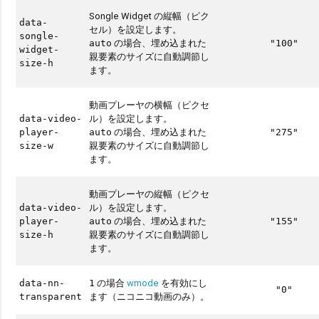
Songle Widget の縦幅（ピク
data-
セル）を設定します。
songle-
の場合、埋め込まれた
auto
"100"
widget-
親要素のサイズに自動調節し
size-h
ます。
動画プレーヤの横幅（ピクセ
ル）を設定します。
data-video-
の場合、埋め込まれた
player-
auto
"275"
親要素のサイズに自動調節し
size-w
ます。
動画プレーヤの縦幅（ピクセ
ル）を設定します。
data-video-
の場合、埋め込まれた
player-
auto
"155"
親要素のサイズに自動調節し
size-h
ます。
の場合
wmode
を有効にし
data-nn-
1
"0"
ます（ニコニコ動画のみ）。
transparent