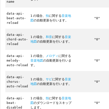
name
data-api-
の場合、
拍
に関する
音楽地
1
beat-auto-
"0"
図
の自動更新を行います。
reload
data-api-
の場合、
和音
に関する
音楽
1
chord-auto-
"0"
地図
の自動更新を行います。
reload
の場合、
メロディ
に関する
data-api-
1
音楽地図
の自動更新を行いま
melody-
"0"
す。
auto-reload
data-api-
の場合、
サビ
に関する
音楽
1
chorus-
"0"
地図
の自動更新を行います。
auto-reload
の場合、
拍
に関する
音楽地
data-api-
1
図
のダウンロードをスキップ
beat-
"0"
します。
disabled