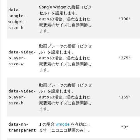
Songle Widget の縦幅（ピク
data-
セル）を設定します。
songle-
の場合、埋め込まれた
auto
"100"
widget-
親要素のサイズに自動調節し
size-h
ます。
動画プレーヤの横幅（ピクセ
ル）を設定します。
data-video-
の場合、埋め込まれた
player-
auto
"275"
親要素のサイズに自動調節し
size-w
ます。
動画プレーヤの縦幅（ピクセ
ル）を設定します。
data-video-
の場合、埋め込まれた
player-
auto
"155"
親要素のサイズに自動調節し
size-h
ます。
の場合
wmode
を有効にし
data-nn-
1
"0"
ます（ニコニコ動画のみ）。
transparent