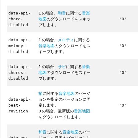
の場合、
和音
に関する
音楽
data-api-
1
地図
のダウンロードをスキッ
chord-
"0"
プします。
disabled
の場合、
メロディ
に関する
data-api-
1
音楽地図
のダウンロードをス
melody-
"0"
キップします。
disabled
の場合、
サビ
に関する
音楽
data-api-
1
地図
のダウンロードをスキッ
chorus-
"0"
プします。
disabled
拍
に関する
音楽地図
のバージ
ョンを指定のバージョンに固
data-api-
定します。
beat-
"0"
の場合、最新版の
音楽地図
revision
0
をダウンロードします。
和音
に関する
音楽地図
のバー
ジョンを指定のバージョンに
data-api-