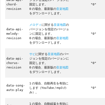
固定します。
chord-
"0"
の場合、最新版の
音楽地図
revision
0
をダウンロードします。
メロディ
に関する
音楽地図
の
バージョンを指定のバージョ
data-api-
ンに固定します。
melody-
"0"
の場合、最新版の
音楽地図
revision
0
をダウンロードします。
サビ
に関する
音楽地図
のバー
ジョンを指定のバージョンに
data-api-
固定します。
chorus-
"0"
の場合、最新版の
音楽地図
revision
0
をダウンロードします。
の場合、自動再生を有効に
1
data-song-
します（YouTube / mp3 の
"0"
auto-play
み）。
の場合、自動繰返を有効に
1