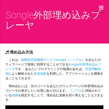
Songle外部埋め込みプ
レーヤ
埋め込み方法
これは、
能動的音楽鑑賞サービスSongle（ソングル）
をあなたの
ウェブページで簡単に利用することができる
Songle外部埋め込みプ
レーヤ
です。 あなたにプログラミングの知識があれば、
音楽理解技
術
により解析された
音楽地図
を利用した、アプリケーションを開発す
ることもできます。
埋め込むには、次のコードをあなたのウェブページの外部埋め込み
プレーヤの表示したい位置に貼り付けます。
ソングル
に登録されて
いる
楽曲
を指定することで、埋め込む楽曲を切り替えることもできま
す。