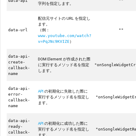
data-api
""
字列を指定します。
配信元サイトの URL を指定し
ます。
（例：
data-url
""
www.youtube.com/watch?
）
v=PqJNc9KVIZE
data-api-
DOM Element が作成された際
create-
に実行するメソッド名を指定
"onSongleWidgetCr
callback-
します。
name
data-api-
API
の初期化に失敗した際に
error-
実行するメソッド名を指定し
"onSongleWidgetE
callback-
ます。
name
data-api-
API
の初期化に成功した際に
ready-
実行するメソッド名を指定し
"onSongleWidgetR
callback-
ます。