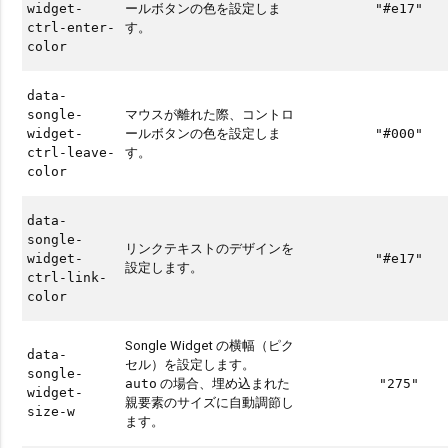
ールボタンの色を設定しま
widget-
"#e17"
す。
ctrl-enter-
color
data-
マウスが離れた際、コントロ
songle-
ールボタンの色を設定しま
widget-
"#000"
す。
ctrl-leave-
color
data-
songle-
リンクテキストのデザインを
widget-
"#e17"
設定します。
ctrl-link-
color
Songle Widget の横幅（ピク
data-
セル）を設定します。
songle-
の場合、埋め込まれた
auto
"275"
widget-
親要素のサイズに自動調節し
size-w
ます。