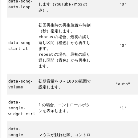
data-song-
します（YouTube / mp3 の
"0"
auto-loop
み）。
初回再生時の再生位置を時刻
（秒）指定します。
の場合、最初の繰り
chorus
返し区間（橙色）から再生し
data-song-
"0"
ます。
start-at
の場合、最初の繰り
repeat
返し区間（青色）から再生し
ます。
初期音量を
~
の範囲で
data-song-
0
100
"auto"
設定します。
volume
data-
の場合、コントロールボタ
1
songle-
"1"
ンを表示します。
widget-ctrl
data-
マウスが触れた際、コントロ
songle-