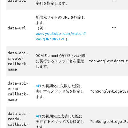
data-api
""
字列を指定します。
配信元サイトの URL を指定し
ます。
（例：
data-url
""
www.youtube.com/watch?
）
v=PqJNc9KVIZE
data-api-
DOM Element が作成された際
create-
に実行するメソッド名を指定
"onSongleWidgetCr
callback-
します。
name
data-api-
API
の初期化に失敗した際に
error-
実行するメソッド名を指定し
"onSongleWidgetE
callback-
ます。
name
data-api-
API
の初期化に成功した際に
ready-
実行するメソッド名を指定し
"onSongleWidgetR
callback-
ます。