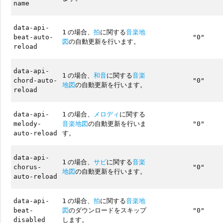
name
data-api-
の場合、
拍
に関する
音楽地
1
beat-auto-
"0"
図
の自動更新を行います。
reload
data-api-
の場合、
和音
に関する
音楽
1
chord-auto-
"0"
地図
の自動更新を行います。
reload
の場合、
メロディ
に関する
data-api-
1
音楽地図
の自動更新を行いま
melody-
"0"
す。
auto-reload
data-api-
の場合、
サビ
に関する
音楽
1
chorus-
"0"
地図
の自動更新を行います。
auto-reload
の場合、
拍
に関する
音楽地
data-api-
1
図
のダウンロードをスキップ
beat-
"0"
します。
disabled