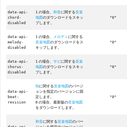
の場合、
和音
に関する
音楽
data-api-
1
地図
のダウンロードをスキッ
chord-
"0"
プします。
disabled
の場合、
メロディ
に関する
data-api-
1
音楽地図
のダウンロードをス
melody-
"0"
キップします。
disabled
の場合、
サビ
に関する
音楽
data-api-
1
地図
のダウンロードをスキッ
chorus-
"0"
プします。
disabled
拍
に関する
音楽地図
のバージ
ョンを指定のバージョンに固
data-api-
定します。
beat-
"0"
の場合、最新版の
音楽地図
revision
0
をダウンロードします。
和音
に関する
音楽地図
のバー
ジョンを指定のバージョンに
data-api-