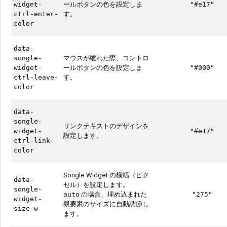
ールボタンの色を設定しま
widget-
"#e17"
す。
ctrl-enter-
color
data-
マウスが離れた際、コントロ
songle-
ールボタンの色を設定しま
widget-
"#000"
す。
ctrl-leave-
color
data-
songle-
リンクテキストのデザインを
widget-
"#e17"
設定します。
ctrl-link-
color
Songle Widget の横幅（ピク
data-
セル）を設定します。
songle-
の場合、埋め込まれた
auto
"275"
widget-
親要素のサイズに自動調節し
size-w
ます。