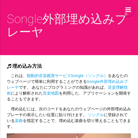
Songle外部埋め込みプ
レーヤ
埋め込み方法
これは、
能動的音楽鑑賞サービスSongle（ソングル）
をあなたの
ウェブページで簡単に利用することができる
Songle外部埋め込みプ
レーヤ
です。 あなたにプログラミングの知識があれば、
音楽理解技
術
により解析された
音楽地図
を利用した、アプリケーションを開発す
ることもできます。
埋め込むには、次のコードをあなたのウェブページの外部埋め込み
プレーヤの表示したい位置に貼り付けます。
ソングル
に登録されて
いる
楽曲
を指定することで、埋め込む楽曲を切り替えることもできま
す。