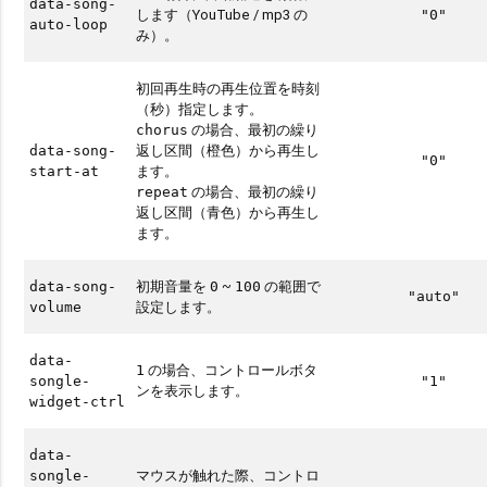
data-song-
します（YouTube / mp3 の
"0"
auto-loop
み）。
初回再生時の再生位置を時刻
（秒）指定します。
の場合、最初の繰り
chorus
返し区間（橙色）から再生し
data-song-
"0"
ます。
start-at
の場合、最初の繰り
repeat
返し区間（青色）から再生し
ます。
初期音量を
~
の範囲で
data-song-
0
100
"auto"
設定します。
volume
data-
の場合、コントロールボタ
1
songle-
"1"
ンを表示します。
widget-ctrl
data-
マウスが触れた際、コントロ
songle-