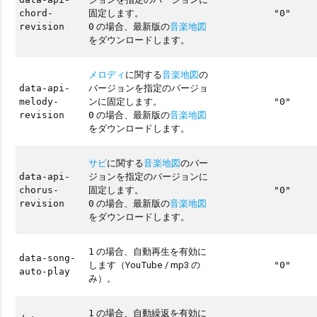
固定します。
chord-
"0"
の場合、最新版の
音楽地図
revision
0
をダウンロードします。
メロディ
に関する
音楽地図
の
バージョンを指定のバージョ
data-api-
ンに固定します。
melody-
"0"
の場合、最新版の
音楽地図
revision
0
をダウンロードします。
サビ
に関する
音楽地図
のバー
ジョンを指定のバージョンに
data-api-
固定します。
chorus-
"0"
の場合、最新版の
音楽地図
revision
0
をダウンロードします。
の場合、自動再生を有効に
1
data-song-
します（YouTube / mp3 の
"0"
auto-play
み）。
の場合、自動繰返を有効に
1