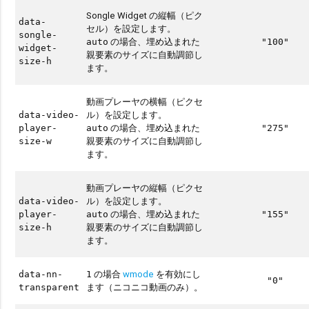
Songle Widget の縦幅（ピク
data-
セル）を設定します。
songle-
の場合、埋め込まれた
auto
"100"
widget-
親要素のサイズに自動調節し
size-h
ます。
動画プレーヤの横幅（ピクセ
ル）を設定します。
data-video-
の場合、埋め込まれた
player-
auto
"275"
親要素のサイズに自動調節し
size-w
ます。
動画プレーヤの縦幅（ピクセ
ル）を設定します。
data-video-
の場合、埋め込まれた
player-
auto
"155"
親要素のサイズに自動調節し
size-h
ます。
の場合
wmode
を有効にし
data-nn-
1
"0"
ます（ニコニコ動画のみ）。
transparent