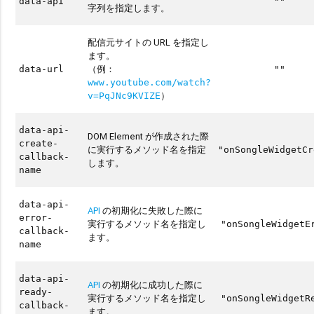
data-api
""
字列を指定します。
配信元サイトの URL を指定し
ます。
（例：
data-url
""
www.youtube.com/watch?
）
v=PqJNc9KVIZE
data-api-
DOM Element が作成された際
create-
に実行するメソッド名を指定
"onSongleWidgetCr
callback-
します。
name
data-api-
API
の初期化に失敗した際に
error-
実行するメソッド名を指定し
"onSongleWidgetE
callback-
ます。
name
data-api-
API
の初期化に成功した際に
ready-
実行するメソッド名を指定し
"onSongleWidgetR
callback-
ます。