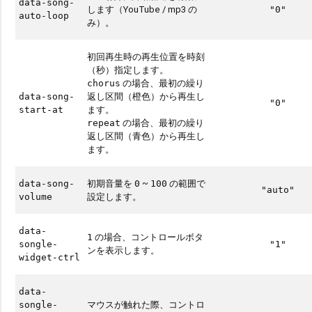
data-song-
します（YouTube / mp3 の
"0"
auto-loop
み）。
初回再生時の再生位置を時刻
（秒）指定します。
の場合、最初の繰り
chorus
返し区間（橙色）から再生し
data-song-
"0"
ます。
start-at
の場合、最初の繰り
repeat
返し区間（青色）から再生し
ます。
初期音量を
~
の範囲で
data-song-
0
100
"auto"
設定します。
volume
data-
の場合、コントロールボタ
1
songle-
"1"
ンを表示します。
widget-ctrl
data-
マウスが触れた際、コントロ
songle-