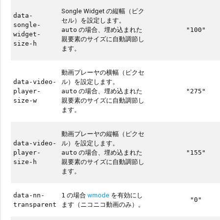
Songle Widget の縦幅（ピク
data-
セル）を設定します。
songle-
の場合、埋め込まれた
auto
"100"
widget-
親要素のサイズに自動調節し
size-h
ます。
動画プレーヤの横幅（ピクセ
ル）を設定します。
data-video-
の場合、埋め込まれた
player-
auto
"275"
親要素のサイズに自動調節し
size-w
ます。
動画プレーヤの縦幅（ピクセ
ル）を設定します。
data-video-
の場合、埋め込まれた
player-
auto
"155"
親要素のサイズに自動調節し
size-h
ます。
の場合
wmode
を有効にし
data-nn-
1
"0"
ます（ニコニコ動画のみ）。
transparent