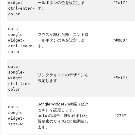
ールボタンの色を設定しま
widget-
"#e17"
す。
ctrl-enter-
color
data-
マウスが離れた際、コントロ
songle-
ールボタンの色を設定しま
widget-
"#000"
す。
ctrl-leave-
color
data-
songle-
リンクテキストのデザインを
widget-
"#e17"
設定します。
ctrl-link-
color
Songle Widget の横幅（ピク
data-
セル）を設定します。
songle-
の場合、埋め込まれた
auto
"275"
widget-
親要素のサイズに自動調節し
size-w
ます。