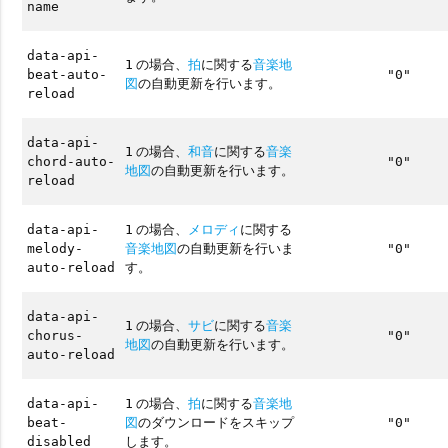
name
data-api-
の場合、
拍
に関する
音楽地
1
beat-auto-
"0"
図
の自動更新を行います。
reload
data-api-
の場合、
和音
に関する
音楽
1
chord-auto-
"0"
地図
の自動更新を行います。
reload
の場合、
メロディ
に関する
data-api-
1
音楽地図
の自動更新を行いま
melody-
"0"
す。
auto-reload
data-api-
の場合、
サビ
に関する
音楽
1
chorus-
"0"
地図
の自動更新を行います。
auto-reload
の場合、
拍
に関する
音楽地
data-api-
1
図
のダウンロードをスキップ
beat-
"0"
します。
disabled