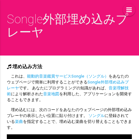
Songle外部埋め込みプ
レーヤ
埋め込み方法
これは、
能動的音楽鑑賞サービスSongle（ソングル）
をあなたの
ウェブページで簡単に利用することができる
Songle外部埋め込みプ
レーヤ
です。 あなたにプログラミングの知識があれば、
音楽理解技
術
により解析された
音楽地図
を利用した、アプリケーションを開発す
ることもできます。
埋め込むには、次のコードをあなたのウェブページの外部埋め込み
プレーヤの表示したい位置に貼り付けます。
ソングル
に登録されて
いる
楽曲
を指定することで、埋め込む楽曲を切り替えることもできま
す。