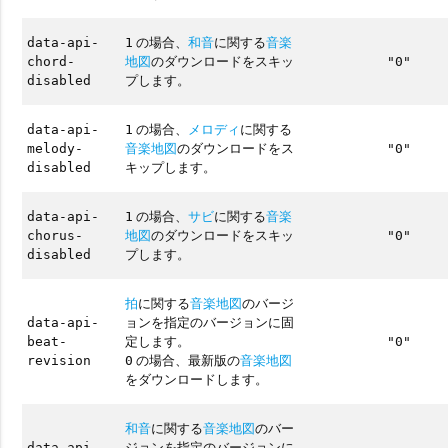
の場合、
和音
に関する
音楽
data-api-
1
地図
のダウンロードをスキッ
chord-
"0"
プします。
disabled
の場合、
メロディ
に関する
data-api-
1
音楽地図
のダウンロードをス
melody-
"0"
キップします。
disabled
の場合、
サビ
に関する
音楽
data-api-
1
地図
のダウンロードをスキッ
chorus-
"0"
プします。
disabled
拍
に関する
音楽地図
のバージ
ョンを指定のバージョンに固
data-api-
定します。
beat-
"0"
の場合、最新版の
音楽地図
revision
0
をダウンロードします。
和音
に関する
音楽地図
のバー
ジョンを指定のバージョンに
data-api-