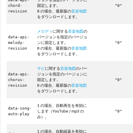
固定します。
chord-
"0"
の場合、最新版の
音楽地図
revision
0
をダウンロードします。
メロディ
に関する
音楽地図
の
バージョンを指定のバージョ
data-api-
ンに固定します。
melody-
"0"
の場合、最新版の
音楽地図
revision
0
をダウンロードします。
サビ
に関する
音楽地図
のバー
ジョンを指定のバージョンに
data-api-
固定します。
chorus-
"0"
の場合、最新版の
音楽地図
revision
0
をダウンロードします。
の場合、自動再生を有効に
1
data-song-
します（YouTube / mp3 の
"0"
auto-play
み）。
の場合、自動繰返を有効に
1