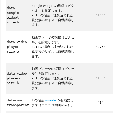
Songle Widget の縦幅（ピク
data-
セル）を設定します。
songle-
の場合、埋め込まれた
auto
"100"
widget-
親要素のサイズに自動調節し
size-h
ます。
動画プレーヤの横幅（ピクセ
ル）を設定します。
data-video-
の場合、埋め込まれた
player-
auto
"275"
親要素のサイズに自動調節し
size-w
ます。
動画プレーヤの縦幅（ピクセ
ル）を設定します。
data-video-
の場合、埋め込まれた
player-
auto
"155"
親要素のサイズに自動調節し
size-h
ます。
の場合
wmode
を有効にし
data-nn-
1
"0"
ます（ニコニコ動画のみ）。
transparent