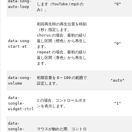
data-song-
します（YouTube / mp3 の
"0"
auto-loop
み）。
初回再生時の再生位置を時刻
（秒）指定します。
の場合、最初の繰り
chorus
返し区間（橙色）から再生し
data-song-
"0"
ます。
start-at
の場合、最初の繰り
repeat
返し区間（青色）から再生し
ます。
初期音量を
~
の範囲で
data-song-
0
100
"auto"
設定します。
volume
data-
の場合、コントロールボタ
1
songle-
"1"
ンを表示します。
widget-ctrl
data-
マウスが触れた際、コントロ
songle-