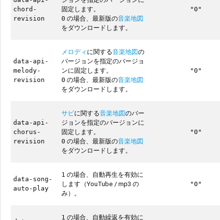
固定します。
chord-
"0"
の場合、最新版の
音楽地図
revision
0
をダウンロードします。
メロディ
に関する
音楽地図
の
バージョンを指定のバージョ
data-api-
ンに固定します。
melody-
"0"
の場合、最新版の
音楽地図
revision
0
をダウンロードします。
サビ
に関する
音楽地図
のバー
ジョンを指定のバージョンに
data-api-
固定します。
chorus-
"0"
の場合、最新版の
音楽地図
revision
0
をダウンロードします。
の場合、自動再生を有効に
1
data-song-
します（YouTube / mp3 の
"0"
auto-play
み）。
の場合、自動繰返を有効に
1