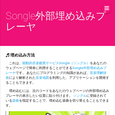
Songle外部埋め込みプ
レーヤ
埋め込み方法
これは、
能動的音楽鑑賞サービスSongle（ソングル）
をあなたの
ウェブページで簡単に利用することができる
Songle外部埋め込みプ
レーヤ
です。 あなたにプログラミングの知識があれば、
音楽理解技
術
により解析された
音楽地図
を利用した、アプリケーションを開発す
ることもできます。
埋め込むには、次のコードをあなたのウェブページの外部埋め込み
プレーヤの表示したい位置に貼り付けます。
ソングル
に登録されて
いる
楽曲
を指定することで、埋め込む楽曲を切り替えることもできま
す。