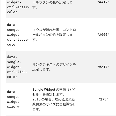
ールボタンの色を設定しま
widget-
"#e17"
す。
ctrl-enter-
color
data-
マウスが離れた際、コントロ
songle-
ールボタンの色を設定しま
widget-
"#000"
す。
ctrl-leave-
color
data-
songle-
リンクテキストのデザインを
widget-
"#e17"
設定します。
ctrl-link-
color
Songle Widget の横幅（ピク
data-
セル）を設定します。
songle-
の場合、埋め込まれた
auto
"275"
widget-
親要素のサイズに自動調節し
size-w
ます。