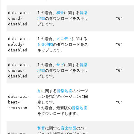
の場合、
和音
に関する
音楽
data-api-
1
地図
のダウンロードをスキッ
chord-
"0"
プします。
disabled
の場合、
メロディ
に関する
data-api-
1
音楽地図
のダウンロードをス
melody-
"0"
キップします。
disabled
の場合、
サビ
に関する
音楽
data-api-
1
地図
のダウンロードをスキッ
chorus-
"0"
プします。
disabled
拍
に関する
音楽地図
のバージ
ョンを指定のバージョンに固
data-api-
定します。
beat-
"0"
の場合、最新版の
音楽地図
revision
0
をダウンロードします。
和音
に関する
音楽地図
のバー
ジョンを指定のバージョンに
data-api-