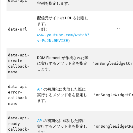
data-api
""
字列を指定します。
配信元サイトの URL を指定し
ます。
（例：
data-url
""
www.youtube.com/watch?
）
v=PqJNc9KVIZE
data-api-
DOM Element が作成された際
create-
に実行するメソッド名を指定
"onSongleWidgetCr
callback-
します。
name
data-api-
API
の初期化に失敗した際に
error-
実行するメソッド名を指定し
"onSongleWidgetE
callback-
ます。
name
data-api-
API
の初期化に成功した際に
ready-
実行するメソッド名を指定し
"onSongleWidgetR
callback-
ます。