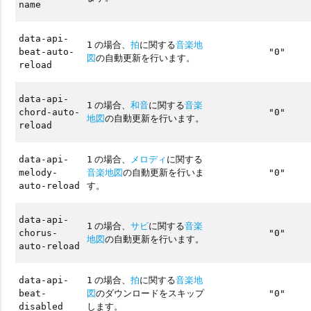
name
data-api-
の場合、
拍
に関する
音楽地
1
beat-auto-
"0"
図
の自動更新を行います。
reload
data-api-
の場合、
和音
に関する
音楽
1
chord-auto-
"0"
地図
の自動更新を行います。
reload
の場合、
メロディ
に関する
data-api-
1
音楽地図
の自動更新を行いま
melody-
"0"
す。
auto-reload
data-api-
の場合、
サビ
に関する
音楽
1
chorus-
"0"
地図
の自動更新を行います。
auto-reload
の場合、
拍
に関する
音楽地
data-api-
1
図
のダウンロードをスキップ
beat-
"0"
します。
disabled