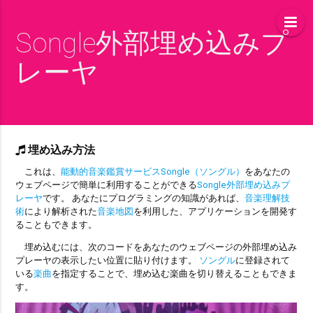
Songle外部埋め込みプ
レーヤ
埋め込み方法
これは、
能動的音楽鑑賞サービスSongle（ソングル）
をあなたの
ウェブページで簡単に利用することができる
Songle外部埋め込みプ
レーヤ
です。 あなたにプログラミングの知識があれば、
音楽理解技
術
により解析された
音楽地図
を利用した、アプリケーションを開発す
ることもできます。
埋め込むには、次のコードをあなたのウェブページの外部埋め込み
プレーヤの表示したい位置に貼り付けます。
ソングル
に登録されて
いる
楽曲
を指定することで、埋め込む楽曲を切り替えることもできま
す。