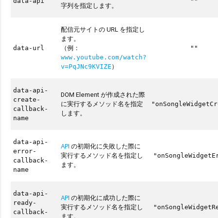
data-api
""
字列を指定します。
配信元サイトの URL を指定し
ます。
（例：
data-url
""
www.youtube.com/watch?
）
v=PqJNc9KVIZE
data-api-
DOM Element が作成された際
create-
に実行するメソッド名を指定
"onSongleWidgetCr
callback-
します。
name
data-api-
API
の初期化に失敗した際に
error-
実行するメソッド名を指定し
"onSongleWidgetE
callback-
ます。
name
data-api-
API
の初期化に成功した際に
ready-
実行するメソッド名を指定し
"onSongleWidgetR
callback-
ます。