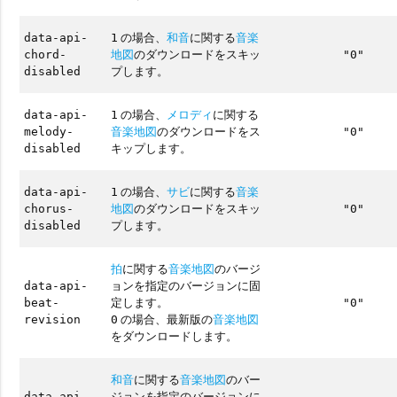
の場合、
和音
に関する
音楽
data-api-
1
地図
のダウンロードをスキッ
chord-
"0"
プします。
disabled
の場合、
メロディ
に関する
data-api-
1
音楽地図
のダウンロードをス
melody-
"0"
キップします。
disabled
の場合、
サビ
に関する
音楽
data-api-
1
地図
のダウンロードをスキッ
chorus-
"0"
プします。
disabled
拍
に関する
音楽地図
のバージ
ョンを指定のバージョンに固
data-api-
定します。
beat-
"0"
の場合、最新版の
音楽地図
revision
0
をダウンロードします。
和音
に関する
音楽地図
のバー
ジョンを指定のバージョンに
data-api-