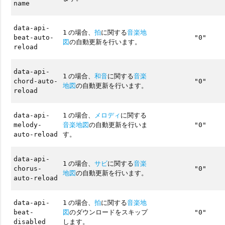
name
data-api-
の場合、
拍
に関する
音楽地
1
beat-auto-
"0"
図
の自動更新を行います。
reload
data-api-
の場合、
和音
に関する
音楽
1
chord-auto-
"0"
地図
の自動更新を行います。
reload
の場合、
メロディ
に関する
data-api-
1
音楽地図
の自動更新を行いま
melody-
"0"
す。
auto-reload
data-api-
の場合、
サビ
に関する
音楽
1
chorus-
"0"
地図
の自動更新を行います。
auto-reload
の場合、
拍
に関する
音楽地
data-api-
1
図
のダウンロードをスキップ
beat-
"0"
します。
disabled