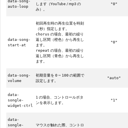
data-song-
します（YouTube / mp3 の
"0"
auto-loop
み）。
初回再生時の再生位置を時刻
（秒）指定します。
の場合、最初の繰り
chorus
返し区間（橙色）から再生し
data-song-
"0"
ます。
start-at
の場合、最初の繰り
repeat
返し区間（青色）から再生し
ます。
初期音量を
~
の範囲で
data-song-
0
100
"auto"
設定します。
volume
data-
の場合、コントロールボタ
1
songle-
"1"
ンを表示します。
widget-ctrl
data-
マウスが触れた際、コントロ
songle-