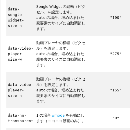
Songle Widget の縦幅（ピク
data-
セル）を設定します。
songle-
の場合、埋め込まれた
auto
"100"
widget-
親要素のサイズに自動調節し
size-h
ます。
動画プレーヤの横幅（ピクセ
ル）を設定します。
data-video-
の場合、埋め込まれた
player-
auto
"275"
親要素のサイズに自動調節し
size-w
ます。
動画プレーヤの縦幅（ピクセ
ル）を設定します。
data-video-
の場合、埋め込まれた
player-
auto
"155"
親要素のサイズに自動調節し
size-h
ます。
の場合
wmode
を有効にし
data-nn-
1
"0"
ます（ニコニコ動画のみ）。
transparent