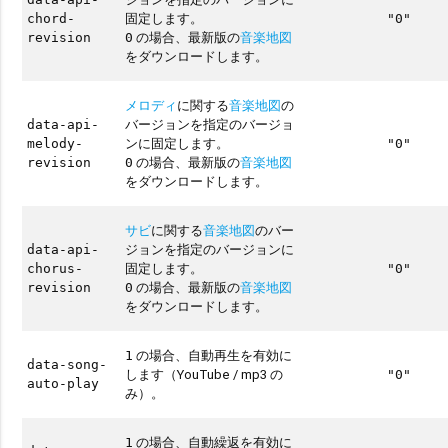
固定します。
chord-
"0"
の場合、最新版の
音楽地図
revision
0
をダウンロードします。
メロディ
に関する
音楽地図
の
バージョンを指定のバージョ
data-api-
ンに固定します。
melody-
"0"
の場合、最新版の
音楽地図
revision
0
をダウンロードします。
サビ
に関する
音楽地図
のバー
ジョンを指定のバージョンに
data-api-
固定します。
chorus-
"0"
の場合、最新版の
音楽地図
revision
0
をダウンロードします。
の場合、自動再生を有効に
1
data-song-
します（YouTube / mp3 の
"0"
auto-play
み）。
の場合、自動繰返を有効に
1