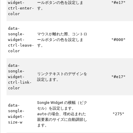
ールボタンの色を設定しま
widget-
"#e17"
す。
ctrl-enter-
color
data-
マウスが離れた際、コントロ
songle-
ールボタンの色を設定しま
widget-
"#000"
す。
ctrl-leave-
color
data-
songle-
リンクテキストのデザインを
widget-
"#e17"
設定します。
ctrl-link-
color
Songle Widget の横幅（ピク
data-
セル）を設定します。
songle-
の場合、埋め込まれた
auto
"275"
widget-
親要素のサイズに自動調節し
size-w
ます。