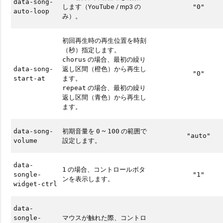
data-song-
します（YouTube / mp3 の
"0"
auto-loop
み）。
初回再生時の再生位置を時刻
（秒）指定します。
の場合、最初の繰り
chorus
返し区間（橙色）から再生し
data-song-
"0"
ます。
start-at
の場合、最初の繰り
repeat
返し区間（青色）から再生し
ます。
初期音量を
~
の範囲で
data-song-
0
100
"auto"
設定します。
volume
data-
の場合、コントロールボタ
1
songle-
"1"
ンを表示します。
widget-ctrl
data-
マウスが触れた際、コントロ
songle-