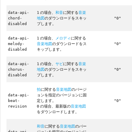
の場合、
和音
に関する
音楽
data-api-
1
地図
のダウンロードをスキッ
chord-
"0"
プします。
disabled
の場合、
メロディ
に関する
data-api-
1
音楽地図
のダウンロードをス
melody-
"0"
キップします。
disabled
の場合、
サビ
に関する
音楽
data-api-
1
地図
のダウンロードをスキッ
chorus-
"0"
プします。
disabled
拍
に関する
音楽地図
のバージ
ョンを指定のバージョンに固
data-api-
定します。
beat-
"0"
の場合、最新版の
音楽地図
revision
0
をダウンロードします。
和音
に関する
音楽地図
のバー
ジョンを指定のバージョンに
data-api-