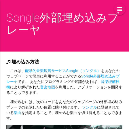
Songle外部埋め込みプ
レーヤ
埋め込み方法
これは、
能動的音楽鑑賞サービスSongle（ソングル）
をあなたの
ウェブページで簡単に利用することができる
Songle外部埋め込みプ
レーヤ
です。 あなたにプログラミングの知識があれば、
音楽理解技
術
により解析された
音楽地図
を利用した、アプリケーションを開発す
ることもできます。
埋め込むには、次のコードをあなたのウェブページの外部埋め込み
プレーヤの表示したい位置に貼り付けます。
ソングル
に登録されて
いる
楽曲
を指定することで、埋め込む楽曲を切り替えることもできま
す。