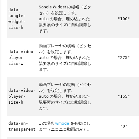
Songle Widget の縦幅（ピク
data-
セル）を設定します。
songle-
の場合、埋め込まれた
auto
"100"
widget-
親要素のサイズに自動調節し
size-h
ます。
動画プレーヤの横幅（ピクセ
ル）を設定します。
data-video-
の場合、埋め込まれた
player-
auto
"275"
親要素のサイズに自動調節し
size-w
ます。
動画プレーヤの縦幅（ピクセ
ル）を設定します。
data-video-
の場合、埋め込まれた
player-
auto
"155"
親要素のサイズに自動調節し
size-h
ます。
の場合
wmode
を有効にし
data-nn-
1
"0"
ます（ニコニコ動画のみ）。
transparent