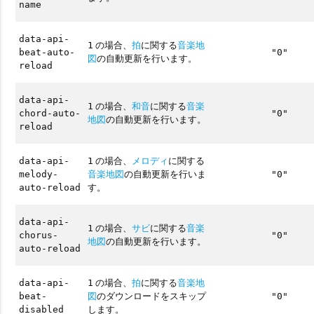
name
data-api-
の場合、
拍
に関する
音楽地
1
beat-auto-
"0"
図
の自動更新を行います。
reload
data-api-
の場合、
和音
に関する
音楽
1
chord-auto-
"0"
地図
の自動更新を行います。
reload
の場合、
メロディ
に関する
data-api-
1
音楽地図
の自動更新を行いま
melody-
"0"
す。
auto-reload
data-api-
の場合、
サビ
に関する
音楽
1
chorus-
"0"
地図
の自動更新を行います。
auto-reload
の場合、
拍
に関する
音楽地
data-api-
1
図
のダウンロードをスキップ
beat-
"0"
します。
disabled