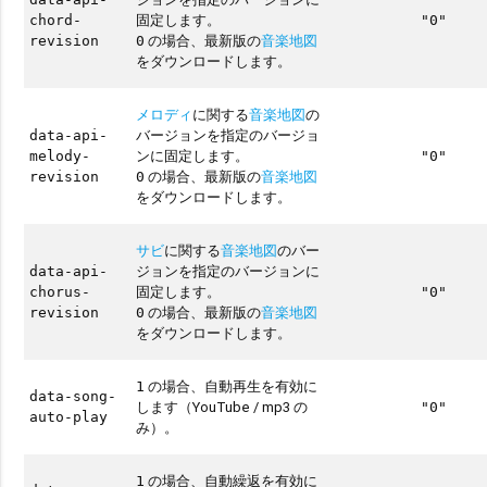
固定します。
chord-
"0"
の場合、最新版の
音楽地図
revision
0
をダウンロードします。
メロディ
に関する
音楽地図
の
バージョンを指定のバージョ
data-api-
ンに固定します。
melody-
"0"
の場合、最新版の
音楽地図
revision
0
をダウンロードします。
サビ
に関する
音楽地図
のバー
ジョンを指定のバージョンに
data-api-
固定します。
chorus-
"0"
の場合、最新版の
音楽地図
revision
0
をダウンロードします。
の場合、自動再生を有効に
1
data-song-
します（YouTube / mp3 の
"0"
auto-play
み）。
の場合、自動繰返を有効に
1