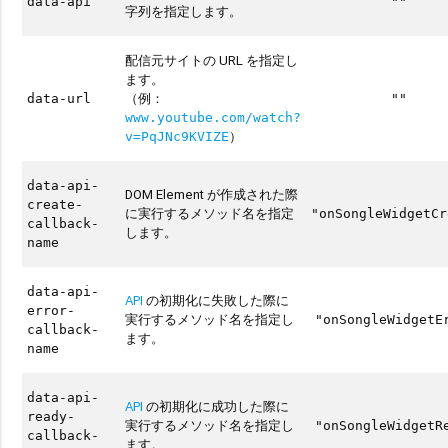
data-api
""
字列を指定します。
配信元サイトの URL を指定し
ます。
（例：
data-url
""
www.youtube.com/watch?
）
v=PqJNc9KVIZE
data-api-
DOM Element が作成された際
create-
に実行するメソッド名を指定
"onSongleWidgetCr
callback-
します。
name
data-api-
API
の初期化に失敗した際に
error-
実行するメソッド名を指定し
"onSongleWidgetE
callback-
ます。
name
data-api-
API
の初期化に成功した際に
ready-
実行するメソッド名を指定し
"onSongleWidgetR
callback-
ます。