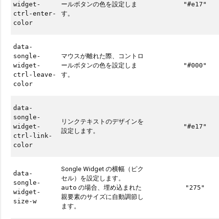
ールボタンの色を設定しま
widget-
"#e17"
す。
ctrl-enter-
color
data-
マウスが離れた際、コントロ
songle-
ールボタンの色を設定しま
widget-
"#000"
す。
ctrl-leave-
color
data-
songle-
リンクテキストのデザインを
widget-
"#e17"
設定します。
ctrl-link-
color
Songle Widget の横幅（ピク
data-
セル）を設定します。
songle-
の場合、埋め込まれた
auto
"275"
widget-
親要素のサイズに自動調節し
size-w
ます。