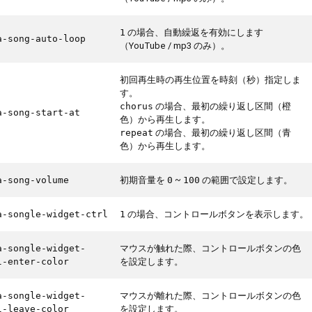
の場合、自動繰返を有効にします
1
a-song-auto-loop
（YouTube / mp3 のみ）。
初回再生時の再生位置を時刻（秒）指定しま
す。
の場合、最初の繰り返し区間（橙
chorus
a-song-start-at
色）から再生します。
の場合、最初の繰り返し区間（青
repeat
色）から再生します。
初期音量を
~
の範囲で設定します。
a-song-volume
0
100
の場合、コントロールボタンを表示します。
a-songle-widget-ctrl
1
マウスが触れた際、コントロールボタンの色
a-songle-widget-
を設定します。
l-enter-color
マウスが離れた際、コントロールボタンの色
a-songle-widget-
を設定します。
l-leave-color