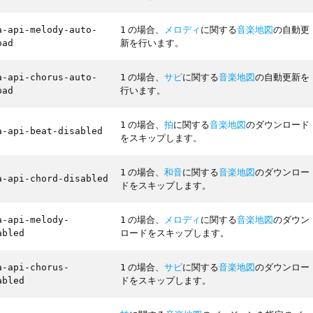
の場合、
メロディ
に関する
音楽地図
の自動更
a-api-melody-auto-
1
新を行います。
oad
の場合、
サビ
に関する
音楽地図
の自動更新を
a-api-chorus-auto-
1
行います。
oad
の場合、
拍
に関する
音楽地図
のダウンロード
1
a-api-beat-disabled
をスキップします。
の場合、
和音
に関する
音楽地図
のダウンロー
1
a-api-chord-disabled
ドをスキップします。
の場合、
メロディ
に関する
音楽地図
のダウン
a-api-melody-
1
ロードをスキップします。
abled
の場合、
サビ
に関する
音楽地図
のダウンロー
a-api-chorus-
1
ドをスキップします。
abled