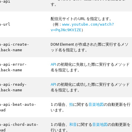
a-api
す。
配信元サイトの URL を指定します。
（例：
a-url
www.youtube.com/watch?
）
v=PqJNc9KVIZE
DOM Element が作成された際に実行するメソ
a-api-create-
ッド名を指定します。
lback-name
API
の初期化に失敗した際に実行するメソッド
a-api-error-
名を指定します。
lback-name
API
の初期化に成功した際に実行するメソッド
a-api-ready-
名を指定します。
lback-name
の場合、
拍
に関する
音楽地図
の自動更新を行
a-api-beat-auto-
1
います。
oad
の場合、
和音
に関する
音楽地図
の自動更新を
a-api-chord-auto-
1
行います。
oad