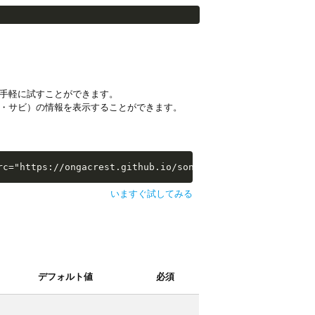
手軽に試すことができます。
・サビ）の情報を表示することができます。
i-examples/extras/sw-extra-stats.js"></script>
rc="https://ongacrest.github.io/songle-widget-api-exampl
いますぐ試してみる
デフォルト値
必須