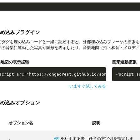
め込みプラグイン
タグを埋め込みコードと一緒に記述すると、外部埋め込みプレーヤの拡張を
中の音楽に連動した写真や図形を表示したり、音楽地図（拍・和音・メロディ
楽地図の表示拡張
図形連動拡張
script src="https://ongacrest.github.io/songle-widget-ap
<script s
いますぐ試してみる
め込みオプション
オプション名
説明
API
を利用する際、任意の文字列を指定しま