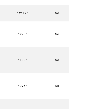
No
"#e17"
No
"275"
No
"100"
No
"275"