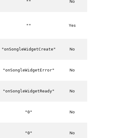
No
""
Yes
""
No
"onSongleWidgetCreate"
No
"onSongleWidgetError"
No
"onSongleWidgetReady"
No
"0"
No
"0"