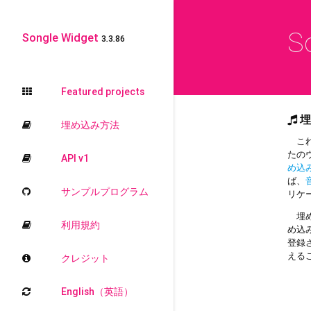
S
Songle Widget
3.3.86
Featured projects
埋
埋め込み方法
これ
たの
API v1
め込
ば、
サンプルプログラム
リケ
埋め
利用規約
め込
登録
える
クレジット
English（英語）