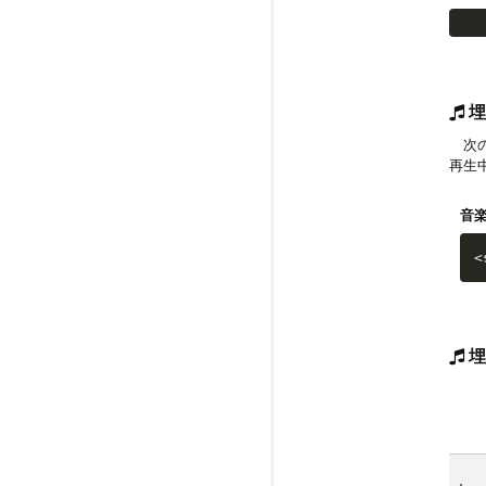
埋
次の
再生
音
<
埋