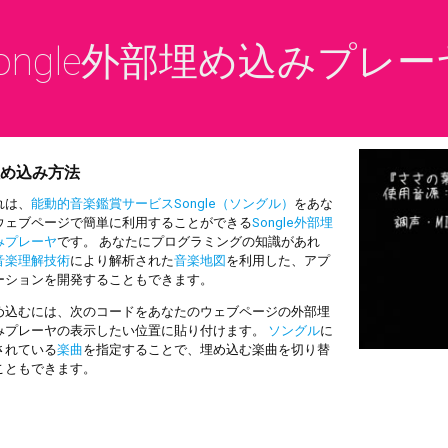
ongle外部埋め込みプレー
め込み方法
は、
能動的音楽鑑賞サービスSongle（ソングル）
をあな
ウェブページで簡単に利用することができる
Songle外部埋
みプレーヤ
です。 あなたにプログラミングの知識があれ
音楽理解技術
により解析された
音楽地図
を利用した、アプ
ーションを開発することもできます。
込むには、次のコードをあなたのウェブページの外部埋
みプレーヤの表示したい位置に貼り付けます。
ソングル
に
されている
楽曲
を指定することで、埋め込む楽曲を切り替
こともできます。