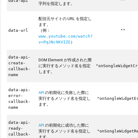
data-api
""
字列を指定します。
配信元サイトの URL を指定し
ます。
（例：
data-url
""
www.youtube.com/watch?
）
v=PqJNc9KVIZE
data-api-
DOM Element が作成された際
create-
に実行するメソッド名を指定
"onSongleWidgetCr
callback-
します。
name
data-api-
API
の初期化に失敗した際に
error-
実行するメソッド名を指定し
"onSongleWidgetE
callback-
ます。
name
data-api-
API
の初期化に成功した際に
ready-
実行するメソッド名を指定し
"onSongleWidgetR
callback-
ます。