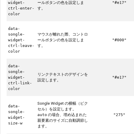
ールボタンの色を設定しま
widget-
"#e17"
す。
ctrl-enter-
color
data-
マウスが離れた際、コントロ
songle-
ールボタンの色を設定しま
widget-
"#000"
す。
ctrl-leave-
color
data-
songle-
リンクテキストのデザインを
widget-
"#e17"
設定します。
ctrl-link-
color
Songle Widget の横幅（ピク
data-
セル）を設定します。
songle-
の場合、埋め込まれた
auto
"275"
widget-
親要素のサイズに自動調節し
size-w
ます。