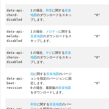
の場合、
和音
に関する
音楽
data-api-
1
地図
のダウンロードをスキッ
chord-
"0"
プします。
disabled
の場合、
メロディ
に関する
data-api-
1
音楽地図
のダウンロードをス
melody-
"0"
キップします。
disabled
の場合、
サビ
に関する
音楽
data-api-
1
地図
のダウンロードをスキッ
chorus-
"0"
プします。
disabled
拍
に関する
音楽地図
のバージ
ョンを指定のバージョンに固
data-api-
定します。
beat-
"0"
の場合、最新版の
音楽地図
revision
0
をダウンロードします。
和音
に関する
音楽地図
のバー
ジョンを指定のバージョンに
data-api-