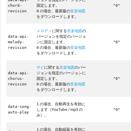
固定します。
chord-
"0"
の場合、最新版の
音楽地図
revision
0
をダウンロードします。
メロディ
に関する
音楽地図
の
バージョンを指定のバージョ
data-api-
ンに固定します。
melody-
"0"
の場合、最新版の
音楽地図
revision
0
をダウンロードします。
サビ
に関する
音楽地図
のバー
ジョンを指定のバージョンに
data-api-
固定します。
chorus-
"0"
の場合、最新版の
音楽地図
revision
0
をダウンロードします。
の場合、自動再生を有効に
1
data-song-
します（YouTube / mp3 の
"0"
auto-play
み）。
の場合、自動繰返を有効に
1