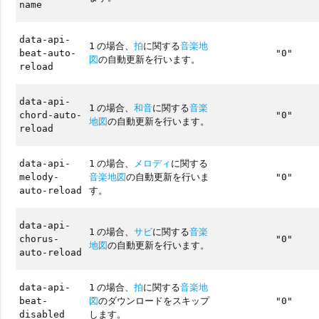
name
data-api-
の場合、
拍
に関する
音楽地
1
beat-auto-
"0"
図
の自動更新を行います。
reload
data-api-
の場合、
和音
に関する
音楽
1
chord-auto-
"0"
地図
の自動更新を行います。
reload
の場合、
メロディ
に関する
data-api-
1
音楽地図
の自動更新を行いま
melody-
"0"
す。
auto-reload
data-api-
の場合、
サビ
に関する
音楽
1
chorus-
"0"
地図
の自動更新を行います。
auto-reload
の場合、
拍
に関する
音楽地
data-api-
1
図
のダウンロードをスキップ
beat-
"0"
します。
disabled