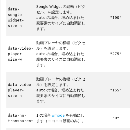
Songle Widget の縦幅（ピク
data-
セル）を設定します。
songle-
の場合、埋め込まれた
auto
"100"
widget-
親要素のサイズに自動調節し
size-h
ます。
動画プレーヤの横幅（ピクセ
ル）を設定します。
data-video-
の場合、埋め込まれた
player-
auto
"275"
親要素のサイズに自動調節し
size-w
ます。
動画プレーヤの縦幅（ピクセ
ル）を設定します。
data-video-
の場合、埋め込まれた
player-
auto
"155"
親要素のサイズに自動調節し
size-h
ます。
の場合
wmode
を有効にし
data-nn-
1
"0"
ます（ニコニコ動画のみ）。
transparent