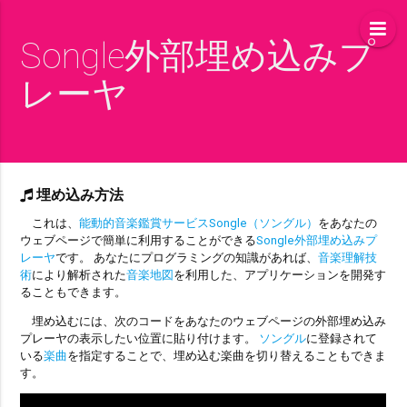
Songle外部埋め込みプ
レーヤ
埋め込み方法
これは、
能動的音楽鑑賞サービスSongle（ソングル）
をあなたの
ウェブページで簡単に利用することができる
Songle外部埋め込みプ
レーヤ
です。 あなたにプログラミングの知識があれば、
音楽理解技
術
により解析された
音楽地図
を利用した、アプリケーションを開発す
ることもできます。
埋め込むには、次のコードをあなたのウェブページの外部埋め込み
プレーヤの表示したい位置に貼り付けます。
ソングル
に登録されて
いる
楽曲
を指定することで、埋め込む楽曲を切り替えることもできま
す。