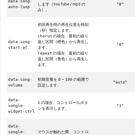
data-song-
します（YouTube / mp3 の
"0"
auto-loop
み）。
初回再生時の再生位置を時刻
（秒）指定します。
の場合、最初の繰り
chorus
返し区間（橙色）から再生し
data-song-
"0"
ます。
start-at
の場合、最初の繰り
repeat
返し区間（青色）から再生し
ます。
初期音量を
~
の範囲で
data-song-
0
100
"auto"
設定します。
volume
data-
の場合、コントロールボタ
1
songle-
"1"
ンを表示します。
widget-ctrl
data-
マウスが触れた際、コントロ
songle-