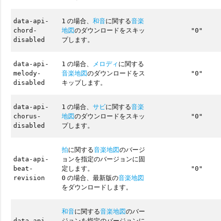
の場合、
和音
に関する
音楽
data-api-
1
地図
のダウンロードをスキッ
chord-
"0"
プします。
disabled
の場合、
メロディ
に関する
data-api-
1
音楽地図
のダウンロードをス
melody-
"0"
キップします。
disabled
の場合、
サビ
に関する
音楽
data-api-
1
地図
のダウンロードをスキッ
chorus-
"0"
プします。
disabled
拍
に関する
音楽地図
のバージ
ョンを指定のバージョンに固
data-api-
定します。
beat-
"0"
の場合、最新版の
音楽地図
revision
0
をダウンロードします。
和音
に関する
音楽地図
のバー
ジョンを指定のバージョンに
data-api-