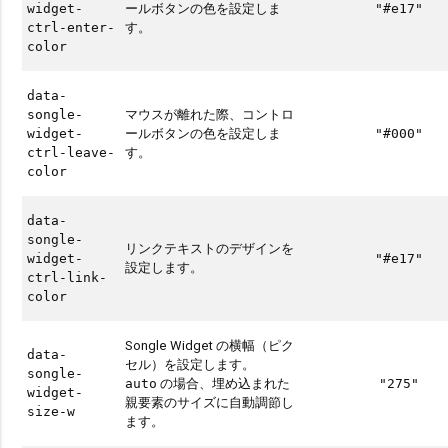
ールボタンの色を設定しま
widget-
"#e17"
す。
ctrl-enter-
color
data-
マウスが離れた際、コントロ
songle-
ールボタンの色を設定しま
widget-
"#000"
す。
ctrl-leave-
color
data-
songle-
リンクテキストのデザインを
widget-
"#e17"
設定します。
ctrl-link-
color
Songle Widget の横幅（ピク
data-
セル）を設定します。
songle-
の場合、埋め込まれた
auto
"275"
widget-
親要素のサイズに自動調節し
size-w
ます。