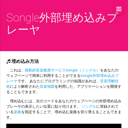
Songle外部埋め込みプ
レーヤ
埋め込み方法
これは、
能動的音楽鑑賞サービスSongle（ソングル）
をあなたの
ウェブページで簡単に利用することができる
Songle外部埋め込みプ
レーヤ
です。 あなたにプログラミングの知識があれば、
音楽理解技
術
により解析された
音楽地図
を利用した、アプリケーションを開発す
ることもできます。
埋め込むには、次のコードをあなたのウェブページの外部埋め込み
プレーヤの表示したい位置に貼り付けます。
ソングル
に登録されて
いる
楽曲
を指定することで、埋め込む楽曲を切り替えることもできま
す。