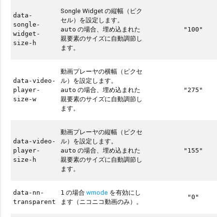
Songle Widget の縦幅（ピク
data-
セル）を設定します。
songle-
の場合、埋め込まれた
auto
"100"
widget-
親要素のサイズに自動調節し
size-h
ます。
動画プレーヤの横幅（ピクセ
ル）を設定します。
data-video-
の場合、埋め込まれた
player-
auto
"275"
親要素のサイズに自動調節し
size-w
ます。
動画プレーヤの縦幅（ピクセ
ル）を設定します。
data-video-
の場合、埋め込まれた
player-
auto
"155"
親要素のサイズに自動調節し
size-h
ます。
の場合
wmode
を有効にし
data-nn-
1
"0"
ます（ニコニコ動画のみ）。
transparent