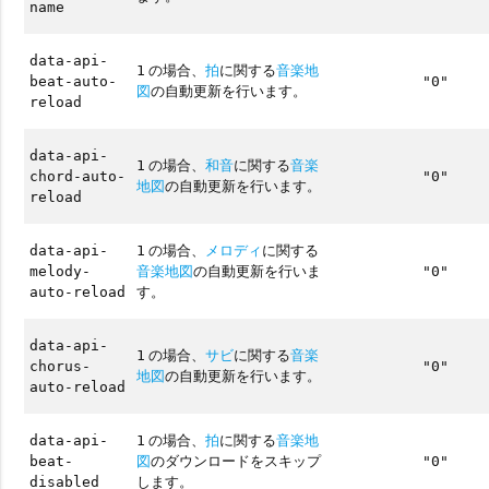
name
data-api-
の場合、
拍
に関する
音楽地
1
beat-auto-
"0"
図
の自動更新を行います。
reload
data-api-
の場合、
和音
に関する
音楽
1
chord-auto-
"0"
地図
の自動更新を行います。
reload
の場合、
メロディ
に関する
data-api-
1
音楽地図
の自動更新を行いま
melody-
"0"
す。
auto-reload
data-api-
の場合、
サビ
に関する
音楽
1
chorus-
"0"
地図
の自動更新を行います。
auto-reload
の場合、
拍
に関する
音楽地
data-api-
1
図
のダウンロードをスキップ
beat-
"0"
します。
disabled