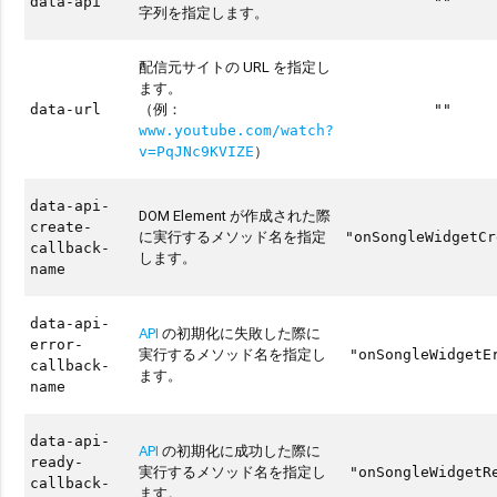
data-api
""
字列を指定します。
配信元サイトの URL を指定し
ます。
（例：
data-url
""
www.youtube.com/watch?
）
v=PqJNc9KVIZE
data-api-
DOM Element が作成された際
create-
に実行するメソッド名を指定
"onSongleWidgetCr
callback-
します。
name
data-api-
API
の初期化に失敗した際に
error-
実行するメソッド名を指定し
"onSongleWidgetE
callback-
ます。
name
data-api-
API
の初期化に成功した際に
ready-
実行するメソッド名を指定し
"onSongleWidgetR
callback-
ます。