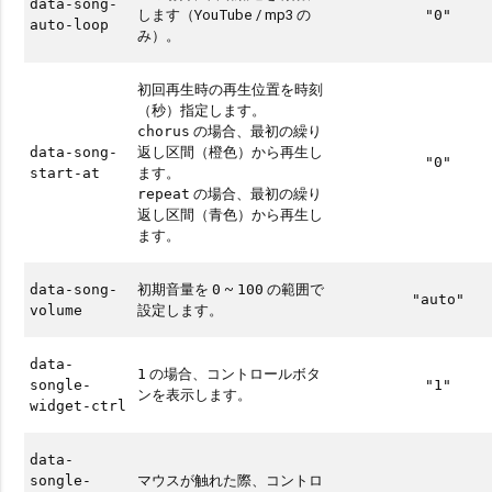
data-song-
します（YouTube / mp3 の
"0"
auto-loop
み）。
初回再生時の再生位置を時刻
（秒）指定します。
の場合、最初の繰り
chorus
返し区間（橙色）から再生し
data-song-
"0"
ます。
start-at
の場合、最初の繰り
repeat
返し区間（青色）から再生し
ます。
初期音量を
~
の範囲で
data-song-
0
100
"auto"
設定します。
volume
data-
の場合、コントロールボタ
1
songle-
"1"
ンを表示します。
widget-ctrl
data-
マウスが触れた際、コントロ
songle-