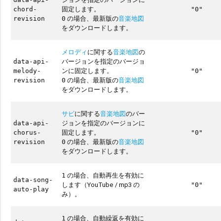
固定します。
chord-
"0"
の場合、最新版の
音楽地図
revision
0
をダウンロードします。
メロディ
に関する
音楽地図
の
バージョンを指定のバージョ
data-api-
ンに固定します。
melody-
"0"
の場合、最新版の
音楽地図
revision
0
をダウンロードします。
サビ
に関する
音楽地図
のバー
ジョンを指定のバージョンに
data-api-
固定します。
chorus-
"0"
の場合、最新版の
音楽地図
revision
0
をダウンロードします。
の場合、自動再生を有効に
1
data-song-
します（YouTube / mp3 の
"0"
auto-play
み）。
の場合、自動繰返を有効に
1