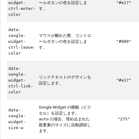
ールボタンの色を設定しま
widget-
"#e17"
す。
ctrl-enter-
color
data-
マウスが離れた際、コントロ
songle-
ールボタンの色を設定しま
widget-
"#000"
す。
ctrl-leave-
color
data-
songle-
リンクテキストのデザインを
widget-
"#e17"
設定します。
ctrl-link-
color
Songle Widget の横幅（ピク
data-
セル）を設定します。
songle-
の場合、埋め込まれた
auto
"275"
widget-
親要素のサイズに自動調節し
size-w
ます。