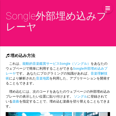
Songle外部埋め込みプ
レーヤ
埋め込み方法
これは、
能動的音楽鑑賞サービスSongle（ソングル）
をあなたの
ウェブページで簡単に利用することができる
Songle外部埋め込みプ
レーヤ
です。 あなたにプログラミングの知識があれば、
音楽理解技
術
により解析された
音楽地図
を利用した、アプリケーションを開発す
ることもできます。
埋め込むには、次のコードをあなたのウェブページの外部埋め込み
プレーヤの表示したい位置に貼り付けます。
ソングル
に登録されて
いる
楽曲
を指定することで、埋め込む楽曲を切り替えることもできま
す。