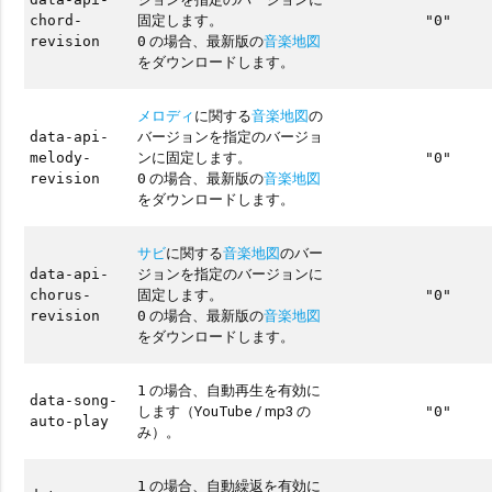
固定します。
chord-
"0"
の場合、最新版の
音楽地図
revision
0
をダウンロードします。
メロディ
に関する
音楽地図
の
バージョンを指定のバージョ
data-api-
ンに固定します。
melody-
"0"
の場合、最新版の
音楽地図
revision
0
をダウンロードします。
サビ
に関する
音楽地図
のバー
ジョンを指定のバージョンに
data-api-
固定します。
chorus-
"0"
の場合、最新版の
音楽地図
revision
0
をダウンロードします。
の場合、自動再生を有効に
1
data-song-
します（YouTube / mp3 の
"0"
auto-play
み）。
の場合、自動繰返を有効に
1