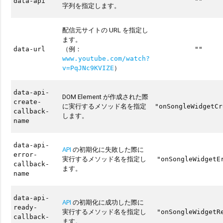
data-api
""
字列を指定します。
配信元サイトの URL を指定し
ます。
（例：
data-url
""
www.youtube.com/watch?
）
v=PqJNc9KVIZE
data-api-
DOM Element が作成された際
create-
に実行するメソッド名を指定
"onSongleWidgetCr
callback-
します。
name
data-api-
API
の初期化に失敗した際に
error-
実行するメソッド名を指定し
"onSongleWidgetE
callback-
ます。
name
data-api-
API
の初期化に成功した際に
ready-
実行するメソッド名を指定し
"onSongleWidgetR
callback-
ます。