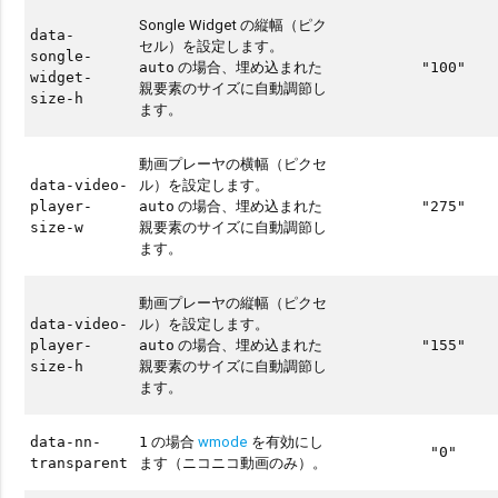
Songle Widget の縦幅（ピク
data-
セル）を設定します。
songle-
の場合、埋め込まれた
auto
"100"
widget-
親要素のサイズに自動調節し
size-h
ます。
動画プレーヤの横幅（ピクセ
ル）を設定します。
data-video-
の場合、埋め込まれた
player-
auto
"275"
親要素のサイズに自動調節し
size-w
ます。
動画プレーヤの縦幅（ピクセ
ル）を設定します。
data-video-
の場合、埋め込まれた
player-
auto
"155"
親要素のサイズに自動調節し
size-h
ます。
の場合
wmode
を有効にし
data-nn-
1
"0"
ます（ニコニコ動画のみ）。
transparent