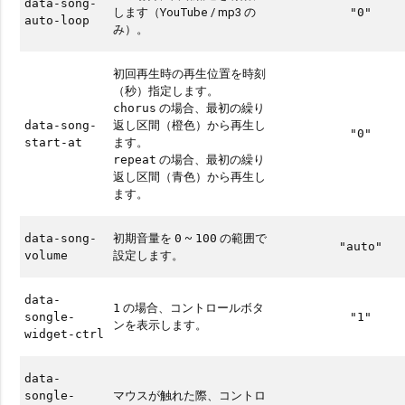
data-song-
します（YouTube / mp3 の
"0"
auto-loop
み）。
初回再生時の再生位置を時刻
（秒）指定します。
の場合、最初の繰り
chorus
返し区間（橙色）から再生し
data-song-
"0"
ます。
start-at
の場合、最初の繰り
repeat
返し区間（青色）から再生し
ます。
初期音量を
~
の範囲で
data-song-
0
100
"auto"
設定します。
volume
data-
の場合、コントロールボタ
1
songle-
"1"
ンを表示します。
widget-ctrl
data-
マウスが触れた際、コントロ
songle-