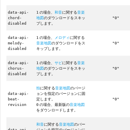
の場合、
和音
に関する
音楽
data-api-
1
地図
のダウンロードをスキッ
chord-
"0"
プします。
disabled
の場合、
メロディ
に関する
data-api-
1
音楽地図
のダウンロードをス
melody-
"0"
キップします。
disabled
の場合、
サビ
に関する
音楽
data-api-
1
地図
のダウンロードをスキッ
chorus-
"0"
プします。
disabled
拍
に関する
音楽地図
のバージ
ョンを指定のバージョンに固
data-api-
定します。
beat-
"0"
の場合、最新版の
音楽地図
revision
0
をダウンロードします。
和音
に関する
音楽地図
のバー
ジョンを指定のバージョンに
data-api-