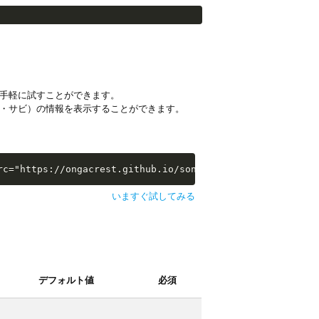
手軽に試すことができます。
・サビ）の情報を表示することができます。
i-examples/extras/sw-extra-stats.js"></script>
rc="https://ongacrest.github.io/songle-widget-api-exampl
いますぐ試してみる
デフォルト値
必須