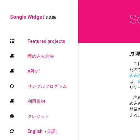
S
Songle Widget
3.3.86
Featured projects
埋
埋め込み方法
これ
たの
API v1
め込
ば、
サンプルプログラム
リケ
埋め
利用規約
め込
登録
える
クレジット
English（英語）