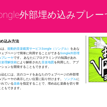
ongle外部埋め込みプレー
め込み方法
は、
能動的音楽鑑賞サービスSongle（ソングル）
をあな
ウェブページで簡単に利用することができる
Songle外部埋
みプレーヤ
です。 あなたにプログラミングの知識があれ
音楽理解技術
により解析された
音楽地図
を利用した、アプ
ーションを開発することもできます。
込むには、次のコードをあなたのウェブページの外部埋
みプレーヤの表示したい位置に貼り付けます。
ソングル
に
されている
楽曲
を指定することで、埋め込む楽曲を切り替
こともできます。