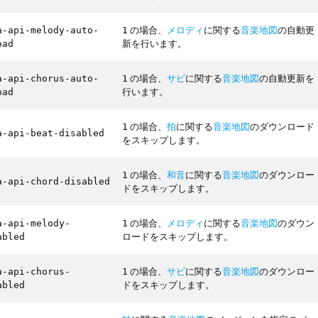
の場合、
メロディ
に関する
音楽地図
の自動更
a-api-melody-auto-
1
新を行います。
oad
の場合、
サビ
に関する
音楽地図
の自動更新を
a-api-chorus-auto-
1
行います。
oad
の場合、
拍
に関する
音楽地図
のダウンロード
1
a-api-beat-disabled
をスキップします。
の場合、
和音
に関する
音楽地図
のダウンロー
1
a-api-chord-disabled
ドをスキップします。
の場合、
メロディ
に関する
音楽地図
のダウン
a-api-melody-
1
ロードをスキップします。
abled
の場合、
サビ
に関する
音楽地図
のダウンロー
a-api-chorus-
1
ドをスキップします。
abled