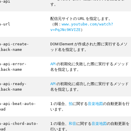
a-api
す。
配信元サイトの URL を指定します。
（例：
a-url
www.youtube.com/watch?
）
v=PqJNc9KVIZE
DOM Element が作成された際に実行するメソ
a-api-create-
ッド名を指定します。
lback-name
API
の初期化に失敗した際に実行するメソッド
a-api-error-
名を指定します。
lback-name
API
の初期化に成功した際に実行するメソッド
a-api-ready-
名を指定します。
lback-name
の場合、
拍
に関する
音楽地図
の自動更新を行
a-api-beat-auto-
1
います。
oad
の場合、
和音
に関する
音楽地図
の自動更新を
a-api-chord-auto-
1
行います。
oad