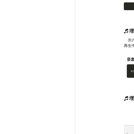
埋
次の
再生
音
<
埋