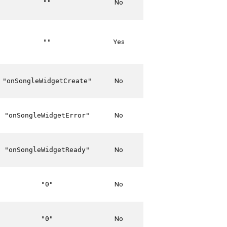
No
""
Yes
""
No
"onSongleWidgetCreate"
No
"onSongleWidgetError"
No
"onSongleWidgetReady"
No
"0"
No
"0"