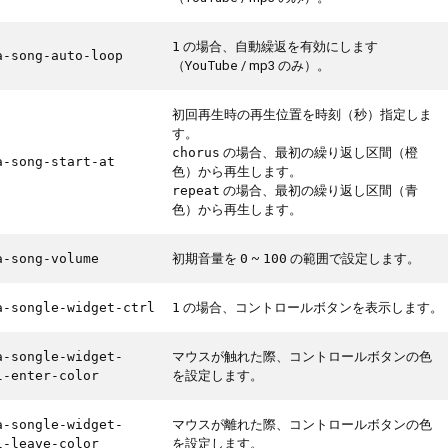
の場合、自動繰返を有効にします
1
a-song-auto-loop
（YouTube / mp3 のみ）。
初回再生時の再生位置を時刻（秒）指定しま
す。
の場合、最初の繰り返し区間（橙
chorus
a-song-start-at
色）から再生します。
の場合、最初の繰り返し区間（青
repeat
色）から再生します。
初期音量を
~
の範囲で設定します。
a-song-volume
0
100
の場合、コントロールボタンを表示します。
a-songle-widget-ctrl
1
マウスが触れた際、コントロールボタンの色
a-songle-widget-
を設定します。
l-enter-color
マウスが離れた際、コントロールボタンの色
a-songle-widget-
を設定します。
l-leave-color