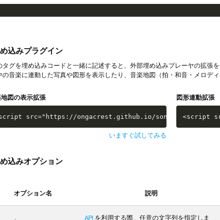
め込みプラグイン
タグを埋め込みコードと一緒に記述すると、外部埋め込みプレーヤの拡張を
中の音楽に連動した写真や図形を表示したり、音楽地図（拍・和音・メロディ
楽地図の表示拡張
図形連動拡張
script src="https://ongacrest.github.io/songle-widget-ap
<script s
いますぐ試してみる
め込みオプション
オプション名
説明
API
を利用する際、任意の文字列を指定しま