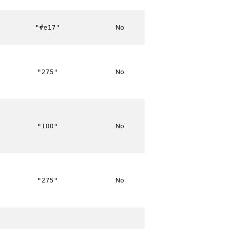
No
"#e17"
No
"275"
No
"100"
No
"275"