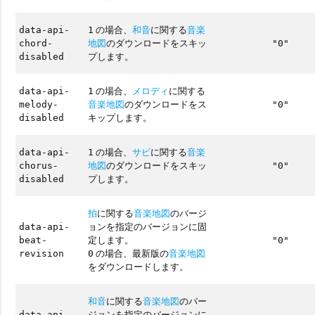
の場合、
和音
に関する
音楽
data-api-
1
地図
のダウンロードをスキッ
chord-
"0"
プします。
disabled
の場合、
メロディ
に関する
data-api-
1
音楽地図
のダウンロードをス
melody-
"0"
キップします。
disabled
の場合、
サビ
に関する
音楽
data-api-
1
地図
のダウンロードをスキッ
chorus-
"0"
プします。
disabled
拍
に関する
音楽地図
のバージ
ョンを指定のバージョンに固
data-api-
定します。
beat-
"0"
の場合、最新版の
音楽地図
revision
0
をダウンロードします。
和音
に関する
音楽地図
のバー
ジョンを指定のバージョンに
data-api-