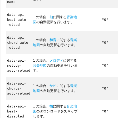
name
data-api-
の場合、
拍
に関する
音楽地
1
beat-auto-
"0"
図
の自動更新を行います。
reload
data-api-
の場合、
和音
に関する
音楽
1
chord-auto-
"0"
地図
の自動更新を行います。
reload
の場合、
メロディ
に関する
data-api-
1
音楽地図
の自動更新を行いま
melody-
"0"
す。
auto-reload
data-api-
の場合、
サビ
に関する
音楽
1
chorus-
"0"
地図
の自動更新を行います。
auto-reload
の場合、
拍
に関する
音楽地
data-api-
1
図
のダウンロードをスキップ
beat-
"0"
します。
disabled