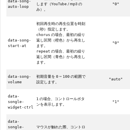
data-song-
します（YouTube / mp3 の
"0"
auto-loop
み）。
初回再生時の再生位置を時刻
（秒）指定します。
の場合、最初の繰り
chorus
返し区間（橙色）から再生し
data-song-
"0"
ます。
start-at
の場合、最初の繰り
repeat
返し区間（青色）から再生し
ます。
初期音量を
~
の範囲で
data-song-
0
100
"auto"
設定します。
volume
data-
の場合、コントロールボタ
1
songle-
"1"
ンを表示します。
widget-ctrl
data-
マウスが触れた際、コントロ
songle-