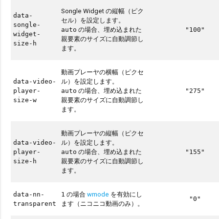
Songle Widget の縦幅（ピク
data-
セル）を設定します。
songle-
の場合、埋め込まれた
auto
"100"
widget-
親要素のサイズに自動調節し
size-h
ます。
動画プレーヤの横幅（ピクセ
ル）を設定します。
data-video-
の場合、埋め込まれた
player-
auto
"275"
親要素のサイズに自動調節し
size-w
ます。
動画プレーヤの縦幅（ピクセ
ル）を設定します。
data-video-
の場合、埋め込まれた
player-
auto
"155"
親要素のサイズに自動調節し
size-h
ます。
の場合
wmode
を有効にし
data-nn-
1
"0"
ます（ニコニコ動画のみ）。
transparent