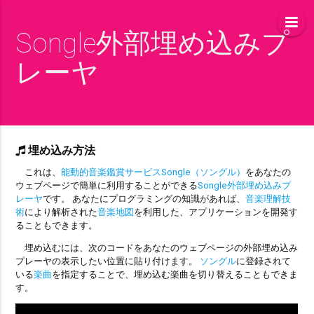
Songle外部埋め込みプ
レーヤ
埋め込み方法
これは、
能動的音楽鑑賞サービスSongle（ソングル）
をあなたの
ウェブページで簡単に利用することができる
Songle外部埋め込みプ
レーヤ
です。 あなたにプログラミングの知識があれば、
音楽理解技
術
により解析された
音楽地図
を利用した、アプリケーションを開発す
ることもできます。
埋め込むには、次のコードをあなたのウェブページの外部埋め込み
プレーヤの表示したい位置に貼り付けます。
ソングル
に登録されて
いる
楽曲
を指定することで、埋め込む楽曲を切り替えることもできま
す。