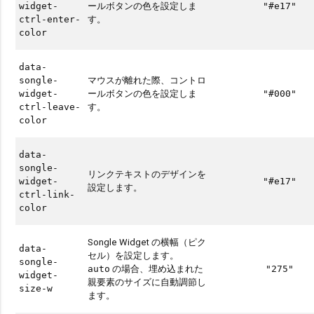
ールボタンの色を設定しま
widget-
"#e17"
す。
ctrl-enter-
color
data-
マウスが離れた際、コントロ
songle-
ールボタンの色を設定しま
widget-
"#000"
す。
ctrl-leave-
color
data-
songle-
リンクテキストのデザインを
widget-
"#e17"
設定します。
ctrl-link-
color
Songle Widget の横幅（ピク
data-
セル）を設定します。
songle-
の場合、埋め込まれた
auto
"275"
widget-
親要素のサイズに自動調節し
size-w
ます。