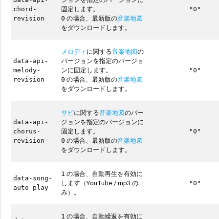
固定します。
chord-
"0"
の場合、最新版の
音楽地図
revision
0
をダウンロードします。
メロディ
に関する
音楽地図
の
バージョンを指定のバージョ
data-api-
ンに固定します。
melody-
"0"
の場合、最新版の
音楽地図
revision
0
をダウンロードします。
サビ
に関する
音楽地図
のバー
ジョンを指定のバージョンに
data-api-
固定します。
chorus-
"0"
の場合、最新版の
音楽地図
revision
0
をダウンロードします。
の場合、自動再生を有効に
1
data-song-
します（YouTube / mp3 の
"0"
auto-play
み）。
の場合、自動繰返を有効に
1