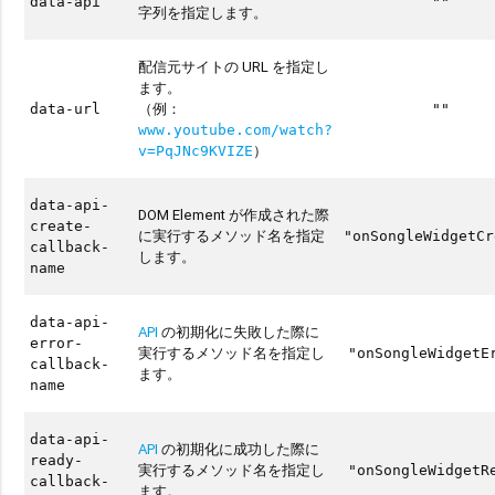
data-api
""
字列を指定します。
配信元サイトの URL を指定し
ます。
（例：
data-url
""
www.youtube.com/watch?
）
v=PqJNc9KVIZE
data-api-
DOM Element が作成された際
create-
に実行するメソッド名を指定
"onSongleWidgetCr
callback-
します。
name
data-api-
API
の初期化に失敗した際に
error-
実行するメソッド名を指定し
"onSongleWidgetE
callback-
ます。
name
data-api-
API
の初期化に成功した際に
ready-
実行するメソッド名を指定し
"onSongleWidgetR
callback-
ます。