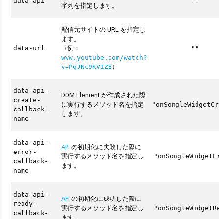
data-api
""
字列を指定します。
配信元サイトの URL を指定し
ます。
（例：
data-url
""
www.youtube.com/watch?
）
v=PqJNc9KVIZE
data-api-
DOM Element が作成された際
create-
に実行するメソッド名を指定
"onSongleWidgetCr
callback-
します。
name
data-api-
API
の初期化に失敗した際に
error-
実行するメソッド名を指定し
"onSongleWidgetE
callback-
ます。
name
data-api-
API
の初期化に成功した際に
ready-
実行するメソッド名を指定し
"onSongleWidgetR
callback-
ます。