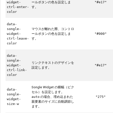
ールボタンの色を設定しま
widget-
"#e17"
す。
ctrl-enter-
color
data-
マウスが離れた際、コントロ
songle-
ールボタンの色を設定しま
widget-
"#000"
す。
ctrl-leave-
color
data-
songle-
リンクテキストのデザインを
widget-
"#e17"
設定します。
ctrl-link-
color
Songle Widget の横幅（ピク
data-
セル）を設定します。
songle-
の場合、埋め込まれた
auto
"275"
widget-
親要素のサイズに自動調節し
size-w
ます。