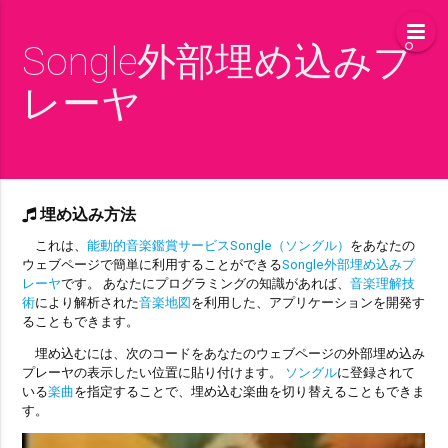
Songle外部埋め込みプ
レーヤ
埋め込み方法
これは、
能動的音楽鑑賞サービスSongle（ソングル）
をあなたの
ウェブページで簡単に利用することができる
Songle外部埋め込みプ
レーヤ
です。 あなたにプログラミングの知識があれば、
音楽理解技
術
により解析された
音楽地図
を利用した、アプリケーションを開発す
ることもできます。
埋め込むには、次のコードをあなたのウェブページの外部埋め込み
プレーヤの表示したい位置に貼り付けます。
ソングル
に登録されて
いる
楽曲
を指定することで、埋め込む楽曲を切り替えることもできま
す。