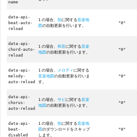
name
data-api-
の場合、
拍
に関する
音楽地
1
beat-auto-
"0"
図
の自動更新を行います。
reload
data-api-
の場合、
和音
に関する
音楽
1
chord-auto-
"0"
地図
の自動更新を行います。
reload
の場合、
メロディ
に関する
data-api-
1
音楽地図
の自動更新を行いま
melody-
"0"
す。
auto-reload
data-api-
の場合、
サビ
に関する
音楽
1
chorus-
"0"
地図
の自動更新を行います。
auto-reload
の場合、
拍
に関する
音楽地
data-api-
1
図
のダウンロードをスキップ
beat-
"0"
します。
disabled