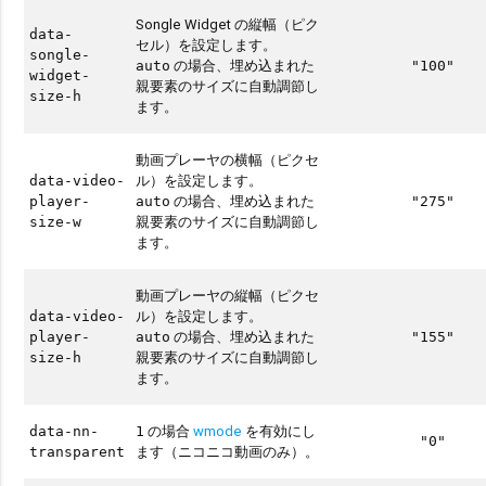
Songle Widget の縦幅（ピク
data-
セル）を設定します。
songle-
の場合、埋め込まれた
auto
"100"
widget-
親要素のサイズに自動調節し
size-h
ます。
動画プレーヤの横幅（ピクセ
ル）を設定します。
data-video-
の場合、埋め込まれた
player-
auto
"275"
親要素のサイズに自動調節し
size-w
ます。
動画プレーヤの縦幅（ピクセ
ル）を設定します。
data-video-
の場合、埋め込まれた
player-
auto
"155"
親要素のサイズに自動調節し
size-h
ます。
の場合
wmode
を有効にし
data-nn-
1
"0"
ます（ニコニコ動画のみ）。
transparent