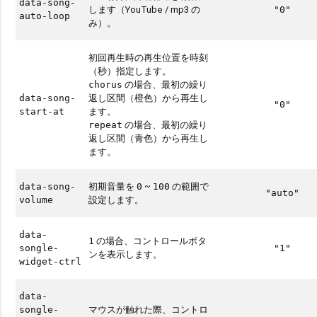
data-song-
します（YouTube / mp3 の
"0"
auto-loop
み）。
初回再生時の再生位置を時刻
（秒）指定します。
の場合、最初の繰り
chorus
返し区間（橙色）から再生し
data-song-
"0"
ます。
start-at
の場合、最初の繰り
repeat
返し区間（青色）から再生し
ます。
初期音量を
~
の範囲で
data-song-
0
100
"auto"
設定します。
volume
data-
の場合、コントロールボタ
1
songle-
"1"
ンを表示します。
widget-ctrl
data-
マウスが触れた際、コントロ
songle-