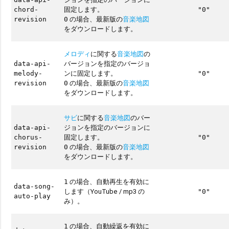
固定します。
chord-
"0"
の場合、最新版の
音楽地図
revision
0
をダウンロードします。
メロディ
に関する
音楽地図
の
バージョンを指定のバージョ
data-api-
ンに固定します。
melody-
"0"
の場合、最新版の
音楽地図
revision
0
をダウンロードします。
サビ
に関する
音楽地図
のバー
ジョンを指定のバージョンに
data-api-
固定します。
chorus-
"0"
の場合、最新版の
音楽地図
revision
0
をダウンロードします。
の場合、自動再生を有効に
1
data-song-
します（YouTube / mp3 の
"0"
auto-play
み）。
の場合、自動繰返を有効に
1