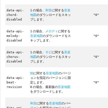
の場合、
和音
に関する
音楽
data-api-
1
地図
のダウンロードをスキッ
chord-
"0"
プします。
disabled
の場合、
メロディ
に関する
data-api-
1
音楽地図
のダウンロードをス
melody-
"0"
キップします。
disabled
の場合、
サビ
に関する
音楽
data-api-
1
地図
のダウンロードをスキッ
chorus-
"0"
プします。
disabled
拍
に関する
音楽地図
のバージ
ョンを指定のバージョンに固
data-api-
定します。
beat-
"0"
の場合、最新版の
音楽地図
revision
0
をダウンロードします。
和音
に関する
音楽地図
のバー
ジョンを指定のバージョンに
data-api-