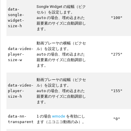
Songle Widget の縦幅（ピク
data-
セル）を設定します。
songle-
の場合、埋め込まれた
auto
"100"
widget-
親要素のサイズに自動調節し
size-h
ます。
動画プレーヤの横幅（ピクセ
ル）を設定します。
data-video-
の場合、埋め込まれた
player-
auto
"275"
親要素のサイズに自動調節し
size-w
ます。
動画プレーヤの縦幅（ピクセ
ル）を設定します。
data-video-
の場合、埋め込まれた
player-
auto
"155"
親要素のサイズに自動調節し
size-h
ます。
の場合
wmode
を有効にし
data-nn-
1
"0"
ます（ニコニコ動画のみ）。
transparent