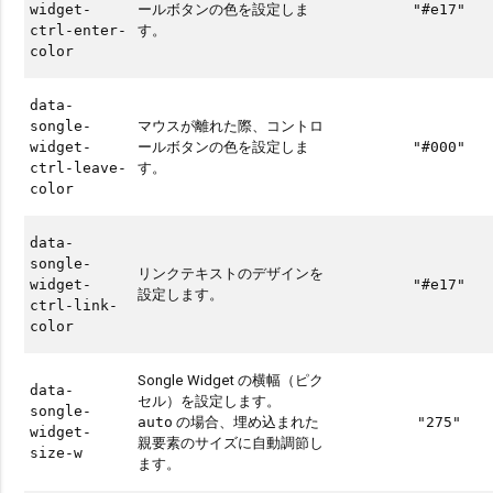
ールボタンの色を設定しま
widget-
"#e17"
す。
ctrl-enter-
color
data-
マウスが離れた際、コントロ
songle-
ールボタンの色を設定しま
widget-
"#000"
す。
ctrl-leave-
color
data-
songle-
リンクテキストのデザインを
widget-
"#e17"
設定します。
ctrl-link-
color
Songle Widget の横幅（ピク
data-
セル）を設定します。
songle-
の場合、埋め込まれた
auto
"275"
widget-
親要素のサイズに自動調節し
size-w
ます。