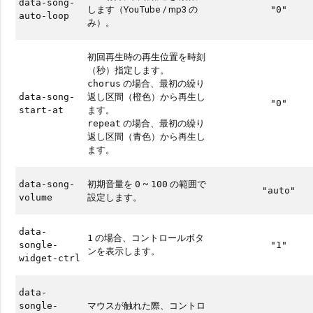
data-song-
します（YouTube / mp3 の
"0"
auto-loop
み）。
初回再生時の再生位置を時刻
（秒）指定します。
の場合、最初の繰り
chorus
返し区間（橙色）から再生し
data-song-
"0"
ます。
start-at
の場合、最初の繰り
repeat
返し区間（青色）から再生し
ます。
初期音量を
~
の範囲で
data-song-
0
100
"auto"
設定します。
volume
data-
の場合、コントロールボタ
1
songle-
"1"
ンを表示します。
widget-ctrl
data-
マウスが触れた際、コントロ
songle-