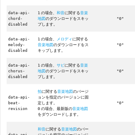
の場合、
和音
に関する
音楽
data-api-
1
地図
のダウンロードをスキッ
chord-
"0"
プします。
disabled
の場合、
メロディ
に関する
data-api-
1
音楽地図
のダウンロードをス
melody-
"0"
キップします。
disabled
の場合、
サビ
に関する
音楽
data-api-
1
地図
のダウンロードをスキッ
chorus-
"0"
プします。
disabled
拍
に関する
音楽地図
のバージ
ョンを指定のバージョンに固
data-api-
定します。
beat-
"0"
の場合、最新版の
音楽地図
revision
0
をダウンロードします。
和音
に関する
音楽地図
のバー
ジョンを指定のバージョンに
data-api-