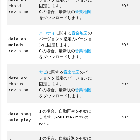
固定します。
chord-
"0"
の場合、最新版の
音楽地図
revision
0
をダウンロードします。
メロディ
に関する
音楽地図
の
バージョンを指定のバージョ
data-api-
ンに固定します。
melody-
"0"
の場合、最新版の
音楽地図
revision
0
をダウンロードします。
サビ
に関する
音楽地図
のバー
ジョンを指定のバージョンに
data-api-
固定します。
chorus-
"0"
の場合、最新版の
音楽地図
revision
0
をダウンロードします。
の場合、自動再生を有効に
1
data-song-
します（YouTube / mp3 の
"0"
auto-play
み）。
の場合、自動繰返を有効に
1