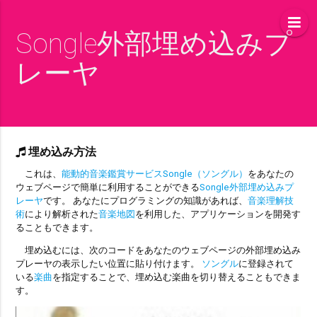
Songle外部埋め込みプ
レーヤ
埋め込み方法
これは、
能動的音楽鑑賞サービスSongle（ソングル）
をあなたの
ウェブページで簡単に利用することができる
Songle外部埋め込みプ
レーヤ
です。 あなたにプログラミングの知識があれば、
音楽理解技
術
により解析された
音楽地図
を利用した、アプリケーションを開発す
ることもできます。
埋め込むには、次のコードをあなたのウェブページの外部埋め込み
プレーヤの表示したい位置に貼り付けます。
ソングル
に登録されて
いる
楽曲
を指定することで、埋め込む楽曲を切り替えることもできま
す。