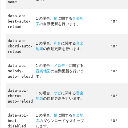
name
data-api-
の場合、
拍
に関する
音楽地
1
beat-auto-
"0"
図
の自動更新を行います。
reload
data-api-
の場合、
和音
に関する
音楽
1
chord-auto-
"0"
地図
の自動更新を行います。
reload
の場合、
メロディ
に関する
data-api-
1
音楽地図
の自動更新を行いま
melody-
"0"
す。
auto-reload
data-api-
の場合、
サビ
に関する
音楽
1
chorus-
"0"
地図
の自動更新を行います。
auto-reload
の場合、
拍
に関する
音楽地
data-api-
1
図
のダウンロードをスキップ
beat-
"0"
します。
disabled