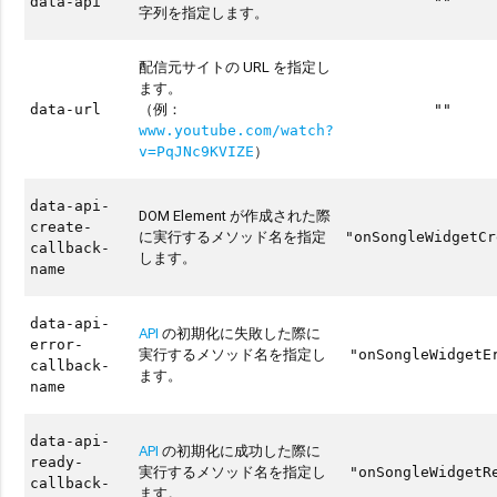
data-api
""
字列を指定します。
配信元サイトの URL を指定し
ます。
（例：
data-url
""
www.youtube.com/watch?
）
v=PqJNc9KVIZE
data-api-
DOM Element が作成された際
create-
に実行するメソッド名を指定
"onSongleWidgetCr
callback-
します。
name
data-api-
API
の初期化に失敗した際に
error-
実行するメソッド名を指定し
"onSongleWidgetE
callback-
ます。
name
data-api-
API
の初期化に成功した際に
ready-
実行するメソッド名を指定し
"onSongleWidgetR
callback-
ます。