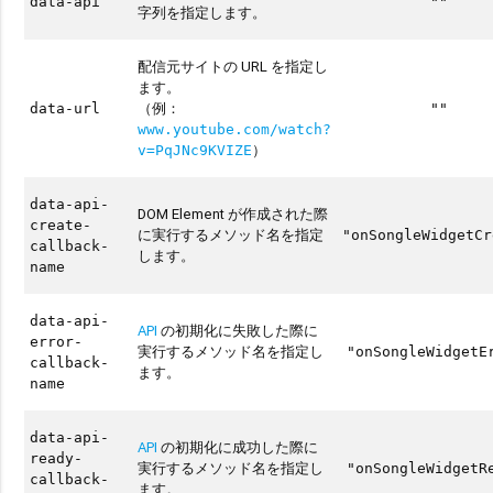
data-api
""
字列を指定します。
配信元サイトの URL を指定し
ます。
（例：
data-url
""
www.youtube.com/watch?
）
v=PqJNc9KVIZE
data-api-
DOM Element が作成された際
create-
に実行するメソッド名を指定
"onSongleWidgetCr
callback-
します。
name
data-api-
API
の初期化に失敗した際に
error-
実行するメソッド名を指定し
"onSongleWidgetE
callback-
ます。
name
data-api-
API
の初期化に成功した際に
ready-
実行するメソッド名を指定し
"onSongleWidgetR
callback-
ます。