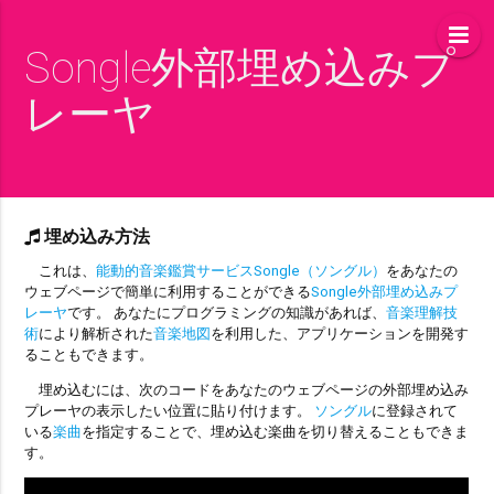
Songle外部埋め込みプ
レーヤ
埋め込み方法
これは、
能動的音楽鑑賞サービスSongle（ソングル）
をあなたの
ウェブページで簡単に利用することができる
Songle外部埋め込みプ
レーヤ
です。 あなたにプログラミングの知識があれば、
音楽理解技
術
により解析された
音楽地図
を利用した、アプリケーションを開発す
ることもできます。
埋め込むには、次のコードをあなたのウェブページの外部埋め込み
プレーヤの表示したい位置に貼り付けます。
ソングル
に登録されて
いる
楽曲
を指定することで、埋め込む楽曲を切り替えることもできま
す。