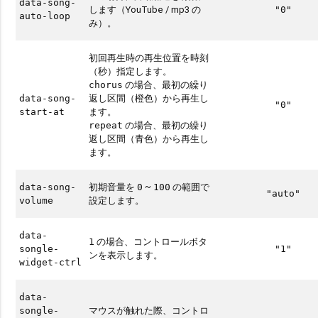
data-song-
します（YouTube / mp3 の
"0"
auto-loop
み）。
初回再生時の再生位置を時刻
（秒）指定します。
の場合、最初の繰り
chorus
返し区間（橙色）から再生し
data-song-
"0"
ます。
start-at
の場合、最初の繰り
repeat
返し区間（青色）から再生し
ます。
初期音量を
~
の範囲で
data-song-
0
100
"auto"
設定します。
volume
data-
の場合、コントロールボタ
1
songle-
"1"
ンを表示します。
widget-ctrl
data-
マウスが触れた際、コントロ
songle-