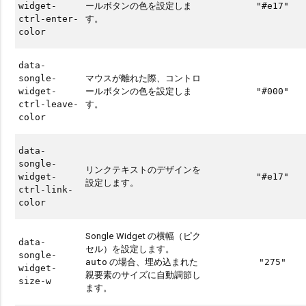
ールボタンの色を設定しま
widget-
"#e17"
す。
ctrl-enter-
color
data-
マウスが離れた際、コントロ
songle-
ールボタンの色を設定しま
widget-
"#000"
す。
ctrl-leave-
color
data-
songle-
リンクテキストのデザインを
widget-
"#e17"
設定します。
ctrl-link-
color
Songle Widget の横幅（ピク
data-
セル）を設定します。
songle-
の場合、埋め込まれた
auto
"275"
widget-
親要素のサイズに自動調節し
size-w
ます。