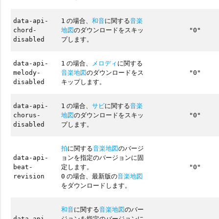
の場合、
和音
に関する
音楽
data-api-
1
地図
のダウンロードをスキッ
chord-
"0"
プします。
disabled
の場合、
メロディ
に関する
data-api-
1
音楽地図
のダウンロードをス
melody-
"0"
キップします。
disabled
の場合、
サビ
に関する
音楽
data-api-
1
地図
のダウンロードをスキッ
chorus-
"0"
プします。
disabled
拍
に関する
音楽地図
のバージ
ョンを指定のバージョンに固
data-api-
定します。
beat-
"0"
の場合、最新版の
音楽地図
revision
0
をダウンロードします。
和音
に関する
音楽地図
のバー
ジョンを指定のバージョンに
data-api-