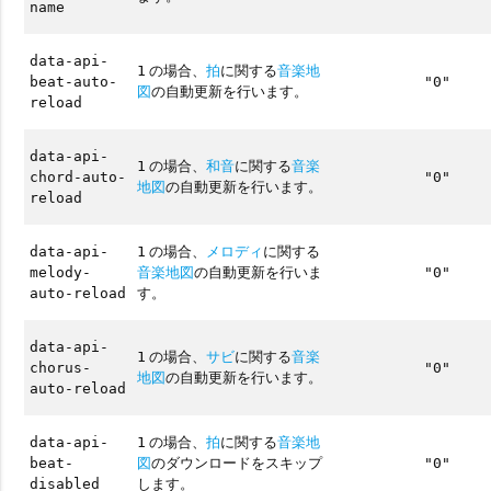
name
data-api-
の場合、
拍
に関する
音楽地
1
beat-auto-
"0"
図
の自動更新を行います。
reload
data-api-
の場合、
和音
に関する
音楽
1
chord-auto-
"0"
地図
の自動更新を行います。
reload
の場合、
メロディ
に関する
data-api-
1
音楽地図
の自動更新を行いま
melody-
"0"
す。
auto-reload
data-api-
の場合、
サビ
に関する
音楽
1
chorus-
"0"
地図
の自動更新を行います。
auto-reload
の場合、
拍
に関する
音楽地
data-api-
1
図
のダウンロードをスキップ
beat-
"0"
します。
disabled