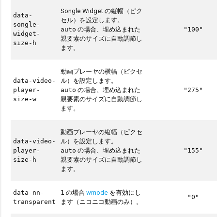
Songle Widget の縦幅（ピク
data-
セル）を設定します。
songle-
の場合、埋め込まれた
auto
"100"
widget-
親要素のサイズに自動調節し
size-h
ます。
動画プレーヤの横幅（ピクセ
ル）を設定します。
data-video-
の場合、埋め込まれた
player-
auto
"275"
親要素のサイズに自動調節し
size-w
ます。
動画プレーヤの縦幅（ピクセ
ル）を設定します。
data-video-
の場合、埋め込まれた
player-
auto
"155"
親要素のサイズに自動調節し
size-h
ます。
の場合
wmode
を有効にし
data-nn-
1
"0"
ます（ニコニコ動画のみ）。
transparent