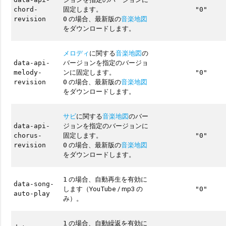
固定します。
chord-
"0"
の場合、最新版の
音楽地図
revision
0
をダウンロードします。
メロディ
に関する
音楽地図
の
バージョンを指定のバージョ
data-api-
ンに固定します。
melody-
"0"
の場合、最新版の
音楽地図
revision
0
をダウンロードします。
サビ
に関する
音楽地図
のバー
ジョンを指定のバージョンに
data-api-
固定します。
chorus-
"0"
の場合、最新版の
音楽地図
revision
0
をダウンロードします。
の場合、自動再生を有効に
1
data-song-
します（YouTube / mp3 の
"0"
auto-play
み）。
の場合、自動繰返を有効に
1