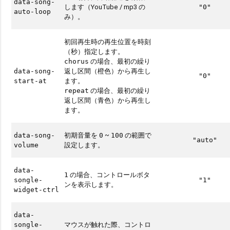
data-song-
します（YouTube / mp3 の
"0"
auto-loop
み）。
初回再生時の再生位置を時刻
（秒）指定します。
の場合、最初の繰り
chorus
返し区間（橙色）から再生し
data-song-
"0"
ます。
start-at
の場合、最初の繰り
repeat
返し区間（青色）から再生し
ます。
初期音量を
~
の範囲で
data-song-
0
100
"auto"
設定します。
volume
data-
の場合、コントロールボタ
1
songle-
"1"
ンを表示します。
widget-ctrl
data-
マウスが触れた際、コントロ
songle-