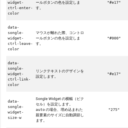
ールボタンの色を設定しま
widget-
"#e17"
す。
ctrl-enter-
color
data-
マウスが離れた際、コントロ
songle-
ールボタンの色を設定しま
widget-
"#000"
す。
ctrl-leave-
color
data-
songle-
リンクテキストのデザインを
widget-
"#e17"
設定します。
ctrl-link-
color
Songle Widget の横幅（ピク
data-
セル）を設定します。
songle-
の場合、埋め込まれた
auto
"275"
widget-
親要素のサイズに自動調節し
size-w
ます。