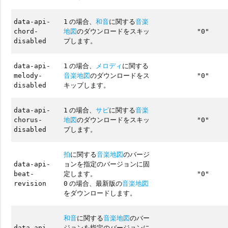
の場合、
和音
に関する
音楽
data-api-
1
地図
のダウンロードをスキッ
chord-
"0"
プします。
disabled
の場合、
メロディ
に関する
data-api-
1
音楽地図
のダウンロードをス
melody-
"0"
キップします。
disabled
の場合、
サビ
に関する
音楽
data-api-
1
地図
のダウンロードをスキッ
chorus-
"0"
プします。
disabled
拍
に関する
音楽地図
のバージ
ョンを指定のバージョンに固
data-api-
定します。
beat-
"0"
の場合、最新版の
音楽地図
revision
0
をダウンロードします。
和音
に関する
音楽地図
のバー
ジョンを指定のバージョンに
data-api-