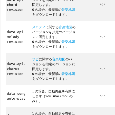
固定します。
chord-
"0"
の場合、最新版の
音楽地図
revision
0
をダウンロードします。
メロディ
に関する
音楽地図
の
バージョンを指定のバージョ
data-api-
ンに固定します。
melody-
"0"
の場合、最新版の
音楽地図
revision
0
をダウンロードします。
サビ
に関する
音楽地図
のバー
ジョンを指定のバージョンに
data-api-
固定します。
chorus-
"0"
の場合、最新版の
音楽地図
revision
0
をダウンロードします。
の場合、自動再生を有効に
1
data-song-
します（YouTube / mp3 の
"0"
auto-play
み）。
の場合、自動繰返を有効に
1