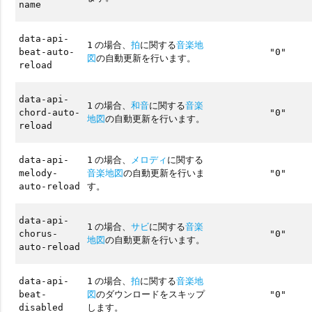
name
data-api-
の場合、
拍
に関する
音楽地
1
beat-auto-
"0"
図
の自動更新を行います。
reload
data-api-
の場合、
和音
に関する
音楽
1
chord-auto-
"0"
地図
の自動更新を行います。
reload
の場合、
メロディ
に関する
data-api-
1
音楽地図
の自動更新を行いま
melody-
"0"
す。
auto-reload
data-api-
の場合、
サビ
に関する
音楽
1
chorus-
"0"
地図
の自動更新を行います。
auto-reload
の場合、
拍
に関する
音楽地
data-api-
1
図
のダウンロードをスキップ
beat-
"0"
します。
disabled