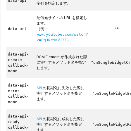
data-api
""
字列を指定します。
配信元サイトの URL を指定し
ます。
（例：
data-url
""
www.youtube.com/watch?
）
v=PqJNc9KVIZE
data-api-
DOM Element が作成された際
create-
に実行するメソッド名を指定
"onSongleWidgetCr
callback-
します。
name
data-api-
API
の初期化に失敗した際に
error-
実行するメソッド名を指定し
"onSongleWidgetE
callback-
ます。
name
data-api-
API
の初期化に成功した際に
ready-
実行するメソッド名を指定し
"onSongleWidgetR
callback-
ます。