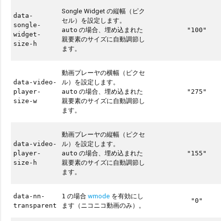
Songle Widget の縦幅（ピク
data-
セル）を設定します。
songle-
の場合、埋め込まれた
auto
"100"
widget-
親要素のサイズに自動調節し
size-h
ます。
動画プレーヤの横幅（ピクセ
ル）を設定します。
data-video-
の場合、埋め込まれた
player-
auto
"275"
親要素のサイズに自動調節し
size-w
ます。
動画プレーヤの縦幅（ピクセ
ル）を設定します。
data-video-
の場合、埋め込まれた
player-
auto
"155"
親要素のサイズに自動調節し
size-h
ます。
の場合
wmode
を有効にし
data-nn-
1
"0"
ます（ニコニコ動画のみ）。
transparent