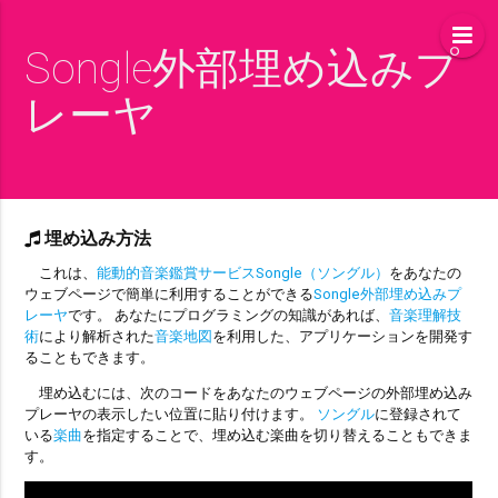
Songle外部埋め込みプ
レーヤ
埋め込み方法
これは、
能動的音楽鑑賞サービスSongle（ソングル）
をあなたの
ウェブページで簡単に利用することができる
Songle外部埋め込みプ
レーヤ
です。 あなたにプログラミングの知識があれば、
音楽理解技
術
により解析された
音楽地図
を利用した、アプリケーションを開発す
ることもできます。
埋め込むには、次のコードをあなたのウェブページの外部埋め込み
プレーヤの表示したい位置に貼り付けます。
ソングル
に登録されて
いる
楽曲
を指定することで、埋め込む楽曲を切り替えることもできま
す。