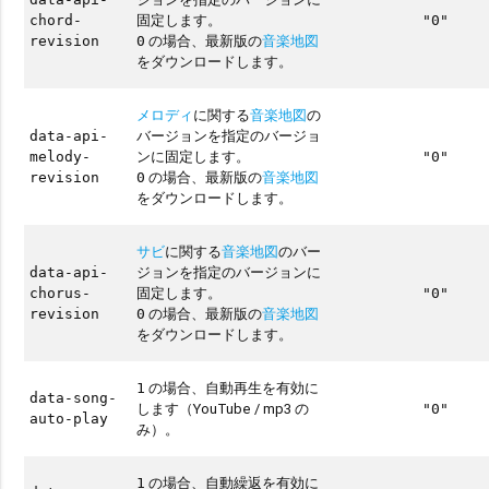
固定します。
chord-
"0"
の場合、最新版の
音楽地図
revision
0
をダウンロードします。
メロディ
に関する
音楽地図
の
バージョンを指定のバージョ
data-api-
ンに固定します。
melody-
"0"
の場合、最新版の
音楽地図
revision
0
をダウンロードします。
サビ
に関する
音楽地図
のバー
ジョンを指定のバージョンに
data-api-
固定します。
chorus-
"0"
の場合、最新版の
音楽地図
revision
0
をダウンロードします。
の場合、自動再生を有効に
1
data-song-
します（YouTube / mp3 の
"0"
auto-play
み）。
の場合、自動繰返を有効に
1