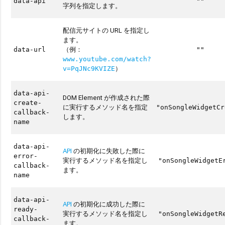
data-api
""
字列を指定します。
配信元サイトの URL を指定し
ます。
（例：
data-url
""
www.youtube.com/watch?
）
v=PqJNc9KVIZE
data-api-
DOM Element が作成された際
create-
に実行するメソッド名を指定
"onSongleWidgetCr
callback-
します。
name
data-api-
API
の初期化に失敗した際に
error-
実行するメソッド名を指定し
"onSongleWidgetE
callback-
ます。
name
data-api-
API
の初期化に成功した際に
ready-
実行するメソッド名を指定し
"onSongleWidgetR
callback-
ます。