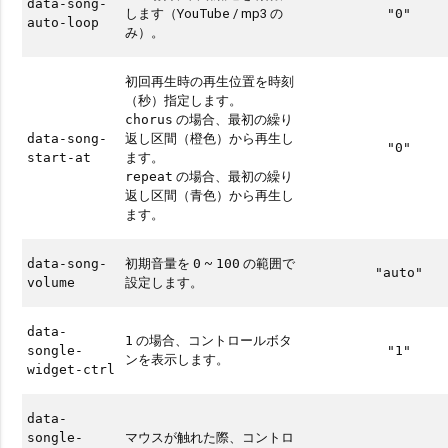
data-song-
します（YouTube / mp3 の
"0"
auto-loop
み）。
初回再生時の再生位置を時刻
（秒）指定します。
の場合、最初の繰り
chorus
返し区間（橙色）から再生し
data-song-
"0"
ます。
start-at
の場合、最初の繰り
repeat
返し区間（青色）から再生し
ます。
初期音量を
~
の範囲で
data-song-
0
100
"auto"
設定します。
volume
data-
の場合、コントロールボタ
1
songle-
"1"
ンを表示します。
widget-ctrl
data-
マウスが触れた際、コントロ
songle-