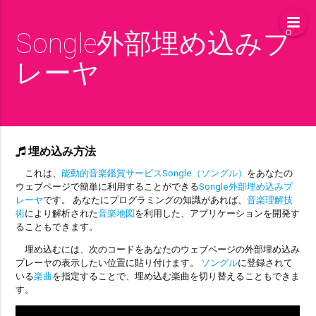
Songle外部埋め込みプ
レーヤ
埋め込み方法
これは、
能動的音楽鑑賞サービスSongle（ソングル）
をあなたの
ウェブページで簡単に利用することができる
Songle外部埋め込みプ
レーヤ
です。 あなたにプログラミングの知識があれば、
音楽理解技
術
により解析された
音楽地図
を利用した、アプリケーションを開発す
ることもできます。
埋め込むには、次のコードをあなたのウェブページの外部埋め込み
プレーヤの表示したい位置に貼り付けます。
ソングル
に登録されて
いる
楽曲
を指定することで、埋め込む楽曲を切り替えることもできま
す。