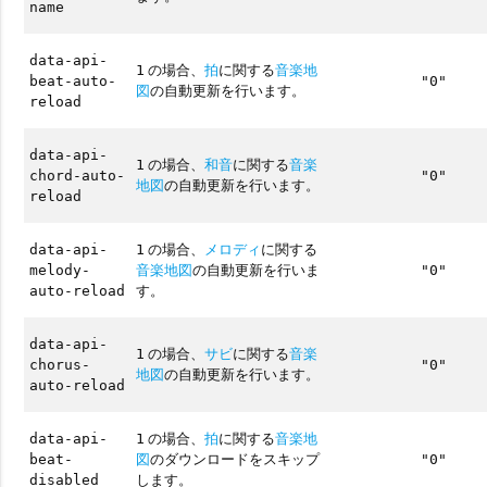
name
data-api-
の場合、
拍
に関する
音楽地
1
beat-auto-
"0"
図
の自動更新を行います。
reload
data-api-
の場合、
和音
に関する
音楽
1
chord-auto-
"0"
地図
の自動更新を行います。
reload
の場合、
メロディ
に関する
data-api-
1
音楽地図
の自動更新を行いま
melody-
"0"
す。
auto-reload
data-api-
の場合、
サビ
に関する
音楽
1
chorus-
"0"
地図
の自動更新を行います。
auto-reload
の場合、
拍
に関する
音楽地
data-api-
1
図
のダウンロードをスキップ
beat-
"0"
します。
disabled