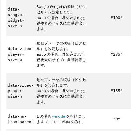
Songle Widget の縦幅（ピク
data-
セル）を設定します。
songle-
の場合、埋め込まれた
auto
"100"
widget-
親要素のサイズに自動調節し
size-h
ます。
動画プレーヤの横幅（ピクセ
ル）を設定します。
data-video-
の場合、埋め込まれた
player-
auto
"275"
親要素のサイズに自動調節し
size-w
ます。
動画プレーヤの縦幅（ピクセ
ル）を設定します。
data-video-
の場合、埋め込まれた
player-
auto
"155"
親要素のサイズに自動調節し
size-h
ます。
の場合
wmode
を有効にし
data-nn-
1
"0"
ます（ニコニコ動画のみ）。
transparent