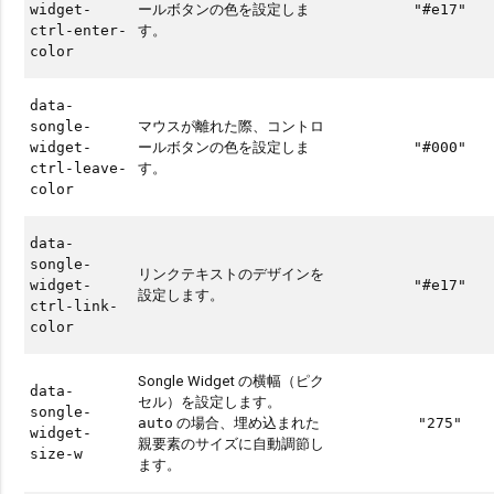
ールボタンの色を設定しま
widget-
"#e17"
す。
ctrl-enter-
color
data-
マウスが離れた際、コントロ
songle-
ールボタンの色を設定しま
widget-
"#000"
す。
ctrl-leave-
color
data-
songle-
リンクテキストのデザインを
widget-
"#e17"
設定します。
ctrl-link-
color
Songle Widget の横幅（ピク
data-
セル）を設定します。
songle-
の場合、埋め込まれた
auto
"275"
widget-
親要素のサイズに自動調節し
size-w
ます。