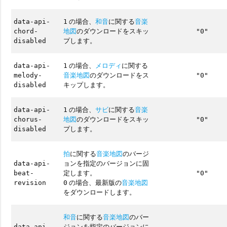
の場合、
和音
に関する
音楽
data-api-
1
地図
のダウンロードをスキッ
chord-
"0"
プします。
disabled
の場合、
メロディ
に関する
data-api-
1
音楽地図
のダウンロードをス
melody-
"0"
キップします。
disabled
の場合、
サビ
に関する
音楽
data-api-
1
地図
のダウンロードをスキッ
chorus-
"0"
プします。
disabled
拍
に関する
音楽地図
のバージ
ョンを指定のバージョンに固
data-api-
定します。
beat-
"0"
の場合、最新版の
音楽地図
revision
0
をダウンロードします。
和音
に関する
音楽地図
のバー
ジョンを指定のバージョンに
data-api-