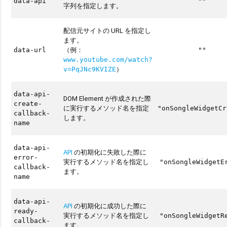
data-api
""
字列を指定します。
配信元サイトの URL を指定し
ます。
（例：
data-url
""
www.youtube.com/watch?
）
v=PqJNc9KVIZE
data-api-
DOM Element が作成された際
create-
に実行するメソッド名を指定
"onSongleWidgetCr
callback-
します。
name
data-api-
API
の初期化に失敗した際に
error-
実行するメソッド名を指定し
"onSongleWidgetE
callback-
ます。
name
data-api-
API
の初期化に成功した際に
ready-
実行するメソッド名を指定し
"onSongleWidgetR
callback-
ます。