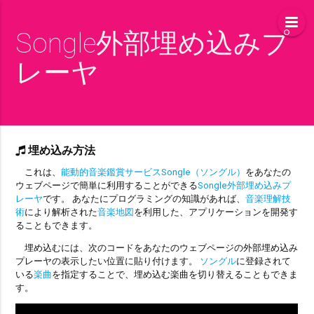
Songle外部埋め込みプ
レーヤ
埋め込み方法
これは、
能動的音楽鑑賞サービスSongle（ソングル）
をあなたの
ウェブページで簡単に利用することができる
Songle外部埋め込みプ
レーヤ
です。 あなたにプログラミングの知識があれば、
音楽理解技
術
により解析された
音楽地図
を利用した、アプリケーションを開発す
ることもできます。
埋め込むには、次のコードをあなたのウェブページの外部埋め込み
プレーヤの表示したい位置に貼り付けます。
ソングル
に登録されて
いる
楽曲
を指定することで、埋め込む楽曲を切り替えることもできま
す。