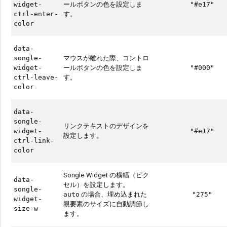
ールボタンの色を設定しま
widget-
"#e17"
す。
ctrl-enter-
color
data-
マウスが離れた際、コントロ
songle-
ールボタンの色を設定しま
widget-
"#000"
す。
ctrl-leave-
color
data-
songle-
リンクテキストのデザインを
widget-
"#e17"
設定します。
ctrl-link-
color
Songle Widget の横幅（ピク
data-
セル）を設定します。
songle-
の場合、埋め込まれた
auto
"275"
widget-
親要素のサイズに自動調節し
size-w
ます。