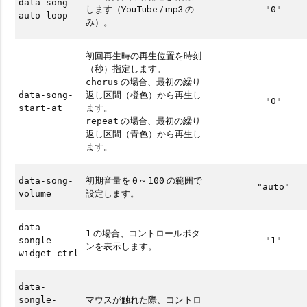
data-song-
します（YouTube / mp3 の
"0"
auto-loop
み）。
初回再生時の再生位置を時刻
（秒）指定します。
の場合、最初の繰り
chorus
返し区間（橙色）から再生し
data-song-
"0"
ます。
start-at
の場合、最初の繰り
repeat
返し区間（青色）から再生し
ます。
初期音量を
~
の範囲で
data-song-
0
100
"auto"
設定します。
volume
data-
の場合、コントロールボタ
1
songle-
"1"
ンを表示します。
widget-ctrl
data-
マウスが触れた際、コントロ
songle-