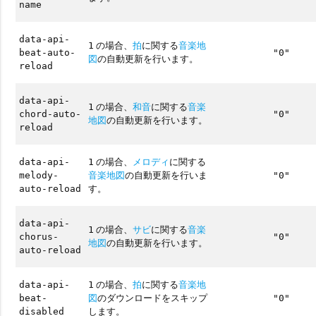
name
data-api-
の場合、
拍
に関する
音楽地
1
beat-auto-
"0"
図
の自動更新を行います。
reload
data-api-
の場合、
和音
に関する
音楽
1
chord-auto-
"0"
地図
の自動更新を行います。
reload
の場合、
メロディ
に関する
data-api-
1
音楽地図
の自動更新を行いま
melody-
"0"
す。
auto-reload
data-api-
の場合、
サビ
に関する
音楽
1
chorus-
"0"
地図
の自動更新を行います。
auto-reload
の場合、
拍
に関する
音楽地
data-api-
1
図
のダウンロードをスキップ
beat-
"0"
します。
disabled