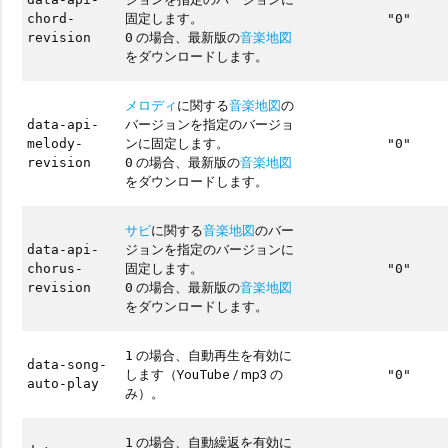
固定します。
chord-
"0"
の場合、最新版の
音楽地図
revision
0
をダウンロードします。
メロディ
に関する
音楽地図
の
バージョンを指定のバージョ
data-api-
ンに固定します。
melody-
"0"
の場合、最新版の
音楽地図
revision
0
をダウンロードします。
サビ
に関する
音楽地図
のバー
ジョンを指定のバージョンに
data-api-
固定します。
chorus-
"0"
の場合、最新版の
音楽地図
revision
0
をダウンロードします。
の場合、自動再生を有効に
1
data-song-
します（YouTube / mp3 の
"0"
auto-play
み）。
の場合、自動繰返を有効に
1