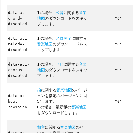
の場合、
和音
に関する
音楽
data-api-
1
地図
のダウンロードをスキッ
chord-
"0"
プします。
disabled
の場合、
メロディ
に関する
data-api-
1
音楽地図
のダウンロードをス
melody-
"0"
キップします。
disabled
の場合、
サビ
に関する
音楽
data-api-
1
地図
のダウンロードをスキッ
chorus-
"0"
プします。
disabled
拍
に関する
音楽地図
のバージ
ョンを指定のバージョンに固
data-api-
定します。
beat-
"0"
の場合、最新版の
音楽地図
revision
0
をダウンロードします。
和音
に関する
音楽地図
のバー
ジョンを指定のバージョンに
data-api-