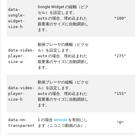
Songle Widget の縦幅（ピク
data-
セル）を設定します。
songle-
の場合、埋め込まれた
auto
"100"
widget-
親要素のサイズに自動調節し
size-h
ます。
動画プレーヤの横幅（ピクセ
ル）を設定します。
data-video-
の場合、埋め込まれた
player-
auto
"275"
親要素のサイズに自動調節し
size-w
ます。
動画プレーヤの縦幅（ピクセ
ル）を設定します。
data-video-
の場合、埋め込まれた
player-
auto
"155"
親要素のサイズに自動調節し
size-h
ます。
の場合
wmode
を有効にし
data-nn-
1
"0"
ます（ニコニコ動画のみ）。
transparent