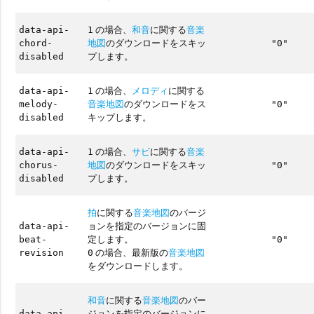
の場合、
和音
に関する
音楽
data-api-
1
地図
のダウンロードをスキッ
chord-
"0"
プします。
disabled
の場合、
メロディ
に関する
data-api-
1
音楽地図
のダウンロードをス
melody-
"0"
キップします。
disabled
の場合、
サビ
に関する
音楽
data-api-
1
地図
のダウンロードをスキッ
chorus-
"0"
プします。
disabled
拍
に関する
音楽地図
のバージ
ョンを指定のバージョンに固
data-api-
定します。
beat-
"0"
の場合、最新版の
音楽地図
revision
0
をダウンロードします。
和音
に関する
音楽地図
のバー
ジョンを指定のバージョンに
data-api-