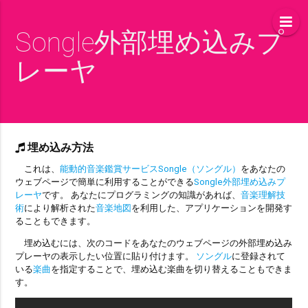
Songle外部埋め込みプ
レーヤ
埋め込み方法
これは、
能動的音楽鑑賞サービスSongle（ソングル）
をあなたの
ウェブページで簡単に利用することができる
Songle外部埋め込みプ
レーヤ
です。 あなたにプログラミングの知識があれば、
音楽理解技
術
により解析された
音楽地図
を利用した、アプリケーションを開発す
ることもできます。
埋め込むには、次のコードをあなたのウェブページの外部埋め込み
プレーヤの表示したい位置に貼り付けます。
ソングル
に登録されて
いる
楽曲
を指定することで、埋め込む楽曲を切り替えることもできま
す。