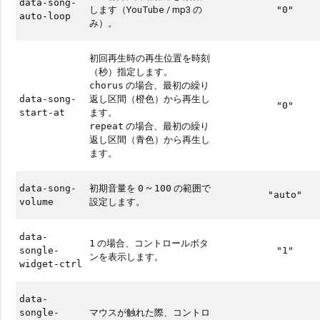
data-song-
します（YouTube / mp3 の
"0"
auto-loop
み）。
初回再生時の再生位置を時刻
（秒）指定します。
の場合、最初の繰り
chorus
返し区間（橙色）から再生し
data-song-
"0"
ます。
start-at
の場合、最初の繰り
repeat
返し区間（青色）から再生し
ます。
初期音量を
~
の範囲で
data-song-
0
100
"auto"
設定します。
volume
data-
の場合、コントロールボタ
1
songle-
"1"
ンを表示します。
widget-ctrl
data-
マウスが触れた際、コントロ
songle-