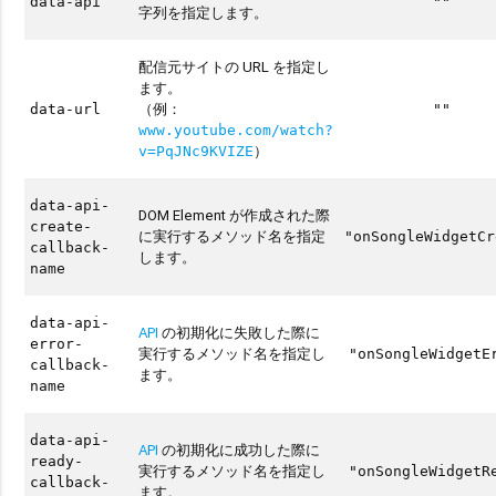
data-api
""
字列を指定します。
配信元サイトの URL を指定し
ます。
（例：
data-url
""
www.youtube.com/watch?
）
v=PqJNc9KVIZE
data-api-
DOM Element が作成された際
create-
に実行するメソッド名を指定
"onSongleWidgetCr
callback-
します。
name
data-api-
API
の初期化に失敗した際に
error-
実行するメソッド名を指定し
"onSongleWidgetE
callback-
ます。
name
data-api-
API
の初期化に成功した際に
ready-
実行するメソッド名を指定し
"onSongleWidgetR
callback-
ます。