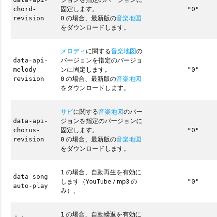
固定します。
chord-
"0"
の場合、最新版の
音楽地図
revision
0
をダウンロードします。
メロディ
に関する
音楽地図
の
バージョンを指定のバージョ
data-api-
ンに固定します。
melody-
"0"
の場合、最新版の
音楽地図
revision
0
をダウンロードします。
サビ
に関する
音楽地図
のバー
ジョンを指定のバージョンに
data-api-
固定します。
chorus-
"0"
の場合、最新版の
音楽地図
revision
0
をダウンロードします。
の場合、自動再生を有効に
1
data-song-
します（YouTube / mp3 の
"0"
auto-play
み）。
の場合、自動繰返を有効に
1