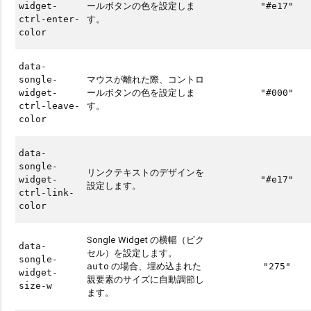
ールボタンの色を設定しま
widget-
"#e17"
す。
ctrl-enter-
color
data-
マウスが離れた際、コントロ
songle-
ールボタンの色を設定しま
widget-
"#000"
す。
ctrl-leave-
color
data-
songle-
リンクテキストのデザインを
widget-
"#e17"
設定します。
ctrl-link-
color
Songle Widget の横幅（ピク
data-
セル）を設定します。
songle-
の場合、埋め込まれた
auto
"275"
widget-
親要素のサイズに自動調節し
size-w
ます。