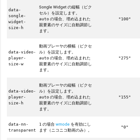
Songle Widget の縦幅（ピク
data-
セル）を設定します。
songle-
の場合、埋め込まれた
auto
"100"
widget-
親要素のサイズに自動調節し
size-h
ます。
動画プレーヤの横幅（ピクセ
ル）を設定します。
data-video-
の場合、埋め込まれた
player-
auto
"275"
親要素のサイズに自動調節し
size-w
ます。
動画プレーヤの縦幅（ピクセ
ル）を設定します。
data-video-
の場合、埋め込まれた
player-
auto
"155"
親要素のサイズに自動調節し
size-h
ます。
の場合
wmode
を有効にし
data-nn-
1
"0"
ます（ニコニコ動画のみ）。
transparent