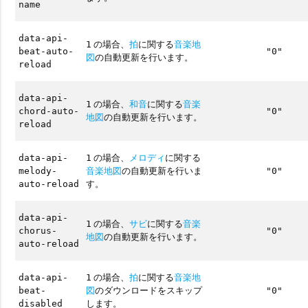
name
data-api-
の場合、
拍
に関する
音楽地
1
beat-auto-
"0"
図
の自動更新を行います。
reload
data-api-
の場合、
和音
に関する
音楽
1
chord-auto-
"0"
地図
の自動更新を行います。
reload
の場合、
メロディ
に関する
data-api-
1
音楽地図
の自動更新を行いま
melody-
"0"
す。
auto-reload
data-api-
の場合、
サビ
に関する
音楽
1
chorus-
"0"
地図
の自動更新を行います。
auto-reload
の場合、
拍
に関する
音楽地
data-api-
1
図
のダウンロードをスキップ
beat-
"0"
します。
disabled